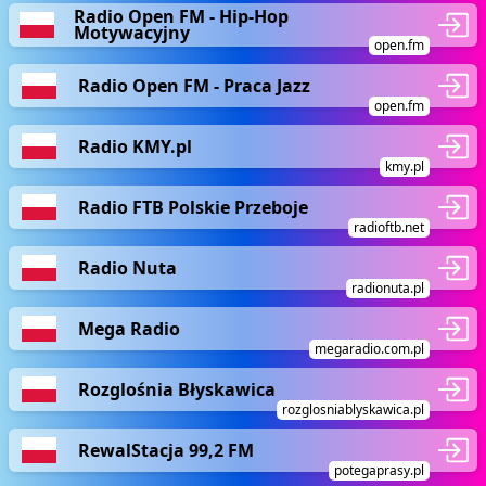
Radio Open FM - Hip-Hop
Motywacyjny
open.fm
Radio Open FM - Praca Jazz
open.fm
Radio KMY.pl
kmy.pl
Radio FTB Polskie Przeboje
radioftb.net
Radio Nuta
radionuta.pl
Mega Radio
megaradio.com.pl
Rozglośnia Błyskawica
rozglosniablyskawica.pl
RewalStacja 99,2 FM
potegaprasy.pl