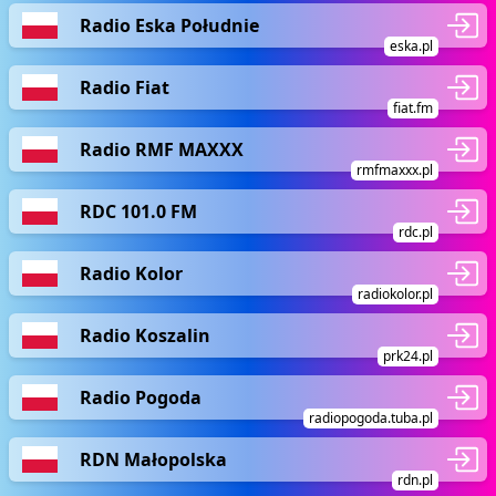
Radio Eska Południe
eska.pl
Radio Fiat
fiat.fm
Radio RMF MAXXX
rmfmaxxx.pl
RDC 101.0 FM
rdc.pl
Radio Kolor
radiokolor.pl
Radio Koszalin
prk24.pl
Radio Pogoda
radiopogoda.tuba.pl
RDN Małopolska
rdn.pl