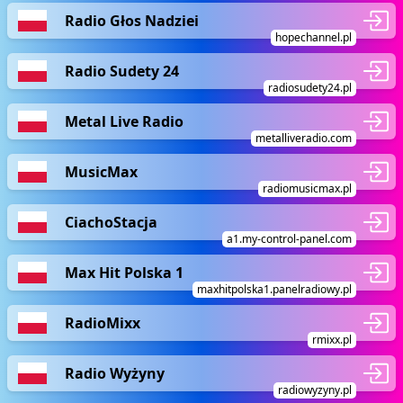
Radio Głos Nadziei
hopechannel.pl
Radio Sudety 24
radiosudety24.pl
Metal Live Radio
metalliveradio.com
MusicMax
radiomusicmax.pl
CiachoStacja
a1.my-control-panel.com
Max Hit Polska 1
maxhitpolska1.panelradiowy.pl
RadioMixx
rmixx.pl
Radio Wyżyny
radiowyzyny.pl