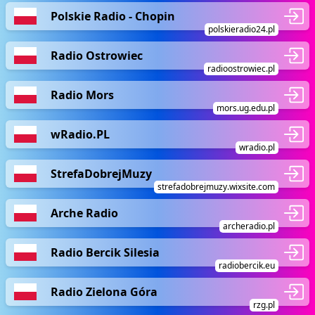
Polskie Radio - Chopin
polskieradio24.pl
Radio Ostrowiec
radioostrowiec.pl
Radio Mors
mors.ug.edu.pl
wRadio.PL
wradio.pl
StrefaDobrejMuzy
strefadobrejmuzy.wixsite.com
Arche Radio
archeradio.pl
Radio Bercik Silesia
radiobercik.eu
Radio Zielona Góra
rzg.pl