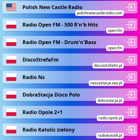
Polish New Castle Radio
polishnewcastleradio.com
Radio Open FM - 500 R'n'b Hits
open.fm
Radio Open FM - Drum'n'Bass
open.fm
DiscoStrefaFm
discostrefafm.pl
Radio Ns
naszastacja.xaa.pl
DobraStacja Disco Polo
dobrastacja.pl
Radio Opole 2+1
radio.opole.pl
Radio Katolic zielony
radiokatolik.pl