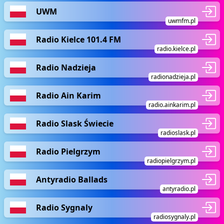
UWM
uwmfm.pl
Radio Kielce 101.4 FM
radio.kielce.pl
Radio Nadzieja
radionadzieja.pl
Radio Ain Karim
radio.ainkarim.pl
Radio Slask Świecie
radioslask.pl
Radio Pielgrzym
radiopielgrzym.pl
Antyradio Ballads
antyradio.pl
Radio Sygnaly
radiosygnaly.pl