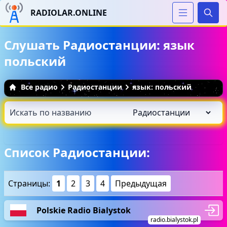
RADIOLAR.ONLINE
Иска
Слушать Радиостанции: язык
польский
Все радио
Радиостанции
язык: польский
Список Радиостанции:
Страницы:
1
2
3
4
Предыдущая
Polskie Radio Bialystok
radio.bialystok.pl