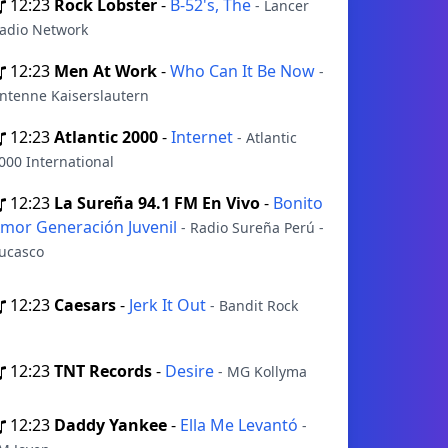
12:23
Rock Lobster
-
B-52's, The
- Lancer
adio Network
12:23
Men At Work
-
Who Can It Be Now
-
ntenne Kaiserslautern
12:23
Atlantic 2000
-
Internet
- Atlantic
000 International
12:23
La Sureña 94.1 FM En Vivo
-
Bonito
mor Generación Juvenil
- Radio Sureña Perú -
ucasco
12:23
Caesars
-
Jerk It Out
- Bandit Rock
12:23
TNT Records
-
Desire
- MG Kollyma
12:23
Daddy Yankee
-
Ella Me Levantó
-