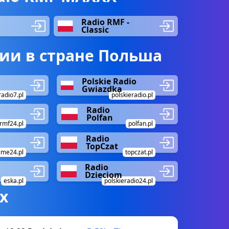
Radio RMF -
Classic
ии в стране Польша
Polskie Radio
Gwiazdka
radio7.pl
polskieradio.pl
Radio
Polfan
rmf24.pl
polfan.pl
Radio
TopCzat
ime24.pl
topczat.pl
Radio
Dzieciom
eska.pl
polskieradio24.pl
х