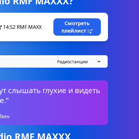
dio RMF MAXXX?
Смотреть
14:52
RMF MAXX
плейлист
ут слышать глухие и видеть
е.“
Твен
dio RMF MAXXX