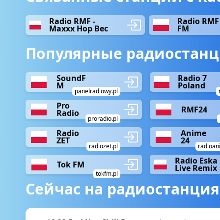
Radio RMF -
Radio RMF
Maxxx Hop Bec
FM
Популярные радиостанц
SoundF
Radio 7
M
Poland
panelradiowy.pl
Pro
RMF24
Radio
proradio.pl
Radio
Anime
ZET
24
radiozet.pl
radioan
Radio Eska
Tok FM
Live Remix
tokfm.pl
Сейчас на радиостанция