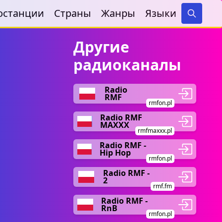
останции
Страны
Жанры
Языки
Search
Другие
радиоканалы
Radio
RMF
rmfon.pl
Radio RMF
MAXXX
rmfmaxxx.pl
Radio RMF -
Hip Hop
rmfon.pl
Radio RMF -
2
rmf.fm
Radio RMF -
RnB
rmfon.pl