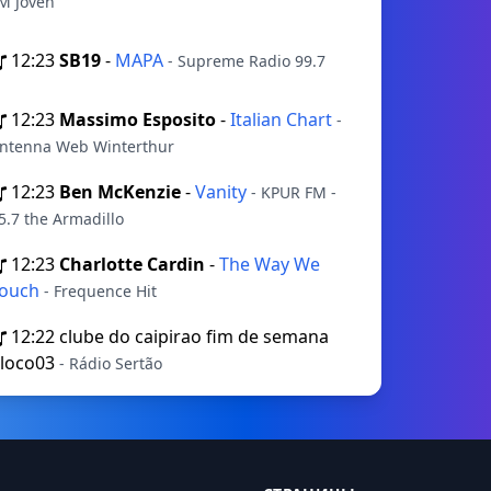
M Joven
12:23
SB19
-
MAPA
- Supreme Radio 99.7
12:23
Massimo Esposito
-
Italian Chart
-
ntenna Web Winterthur
12:23
Ben McKenzie
-
Vanity
- KPUR FM -
5.7 the Armadillo
12:23
Charlotte Cardin
-
The Way We
ouch
- Frequence Hit
12:22
clube do caipirao fim de semana
loco03
- Rádio Sertão