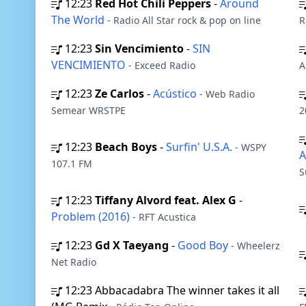
12:23
Red Hot Chili Peppers
-
Around
The World
- Radio All Star rock & pop on line
R
12:23
Sin Vencimiento
-
SIN
VENCIMIENTO
- Exceed Radio
A
12:23
Ze Carlos
-
Acústico
- Web Radio
Semear WRSTPE
2
12:23
Beach Boys
-
Surfin' U.S.A.
- WSPY
A
107.1 FM
S
12:23
Tiffany Alvord feat. Alex G
-
Problem (2016)
- RFT Acustica
12:23
Gd X Taeyang
-
Good Boy
- Wheelerz
Net Radio
12:23
Abbacadabra The winner takes it all