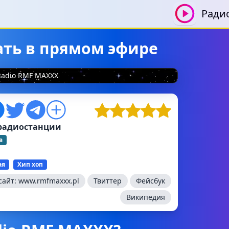
Ради
ать в прямом эфире
Radio RMF MAXXX
радиостанции
а
ая
Хип хоп
сайт:
www.rmfmaxxx.pl
Твиттер
Фейсбук
Википедия