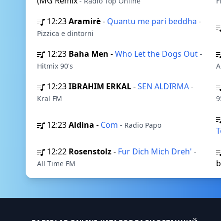
(MG Remix
- Rádio Top Online
F
12:23
Aramirè
-
Quantu me pari beddha
-
Pizzica e dintorni
12:23
Baha Men
-
Who Let the Dogs Out
-
Hitmix 90's
A
12:23
IBRAHIM ERKAL
-
SEN ALDIRMA
-
Kral FM
9
12:23
Aldina
-
Com
- Radio Papo
T
12:22
Rosenstolz
-
Fur Dich Mich Dreh'
-
b
All Time FM