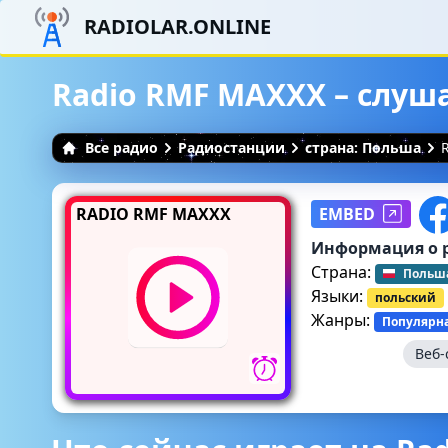
RADIOLAR.ONLINE
Radio RMF MAXXX – слуш
Все радио
Радиостанции
страна: Польша
RADIO RMF MAXXX
EMBED
Информация о 
Страна:
Польш
Языки:
польский
Жанры:
Популярн
Веб-