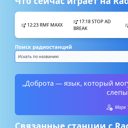
Что сейчас играет на Ra
17:18
STOP AD
12:23
RMF MAXX
BREAK
Поиск радиостанций
„Доброта — язык, который мог
слепы
Марк 
Связанные станции с Ra