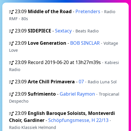
23:09
Middle of the Road
-
Pretenders
- Radio
RMF - 80s
23:09
SIDEPIECE
-
Sextacy
- Beats Radio
23:09
Love Generation
-
BOB SINCLAR
- Voltage
Love
23:09
Record 2019-06-20 at 13h27m39s
- Kabiesi
Radio
23:09
Arte Chill Primavera
-
07
- Radio Luna Sol
23:09
Sufrimiento
-
Gabriel Raymon
- Tropicanal
Despecho
23:09
English Baroque Soloists, Monteverdi
Choir, Gardiner
-
Schöpfungsmesse, H 22/13
-
Radio Klassiek Helmond