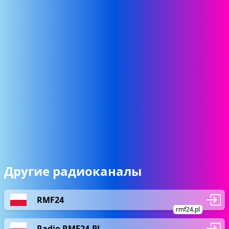
Другие радиоканалы
RMF24
rmf24.pl
Radio RMF24.PL