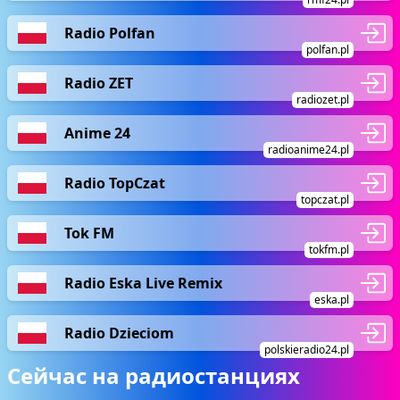
Radio Polfan
polfan.pl
Radio ZET
radiozet.pl
Anime 24
radioanime24.pl
Radio TopCzat
topczat.pl
Tok FM
tokfm.pl
Radio Eska Live Remix
eska.pl
Radio Dzieciom
polskieradio24.pl
Сейчас на радиостанциях