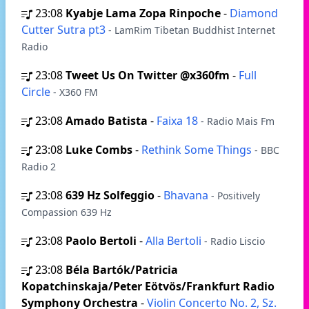
23:08
Kyabje Lama Zopa Rinpoche
-
Diamond
Cutter Sutra pt3
- LamRim Tibetan Buddhist Internet
Radio
23:08
Tweet Us On Twitter @x360fm
-
Full
Circle
- X360 FM
23:08
Amado Batista
-
Faixa 18
- Radio Mais Fm
23:08
Luke Combs
-
Rethink Some Things
- BBC
Radio 2
23:08
639 Hz Solfeggio
-
Bhavana
- Positively
Compassion 639 Hz
23:08
Paolo Bertoli
-
Alla Bertoli
- Radio Liscio
23:08
Béla Bartók/Patricia
Kopatchinskaja/Peter Eötvös/Frankfurt Radio
Symphony Orchestra
-
Violin Concerto No. 2, Sz.