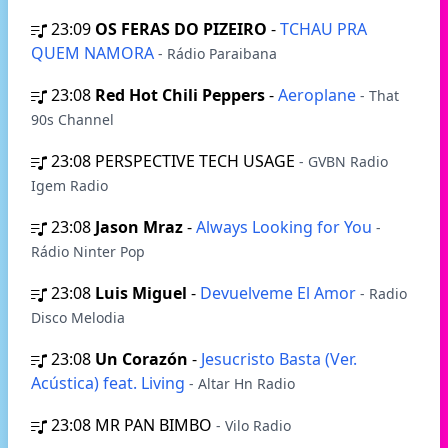
23:09
OS FERAS DO PIZEIRO
-
TCHAU PRA
QUEM NAMORA
- Rádio Paraibana
23:08
Red Hot Chili Peppers
-
Aeroplane
- That
90s Channel
23:08
PERSPECTIVE TECH USAGE
- GVBN Radio
Igem Radio
23:08
Jason Mraz
-
Always Looking for You
-
Rádio Ninter Pop
23:08
Luis Miguel
-
Devuelveme El Amor
- Radio
Disco Melodia
23:08
Un Corazón
-
Jesucristo Basta (Ver.
Acústica) feat. Living
- Altar Hn Radio
23:08
MR PAN BIMBO
- Vilo Radio