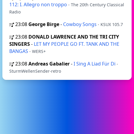
112: I. Allegro non troppo
- The 20th Century Classical
Radio
23:08
George Birge
-
Cowboy Songs
- KSUX 105.7
23:08
DONALD LAWRENCE AND THE TRI CITY
SINGERS
-
LET MY PEOPLE GO FT. TANK AND THE
BANGAS
- WERS+
23:08
Andreas Gabalier
-
I Sing A Liad Für Di
-
SturmWellenSender-retro