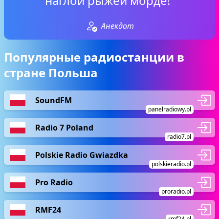
наглой рыжей морде!“
Анекдот
Популярные радиостанции в
стране Польша
SoundFM
panelradiowy.pl
Radio 7 Poland
radio7.pl
Polskie Radio Gwiazdka
polskieradio.pl
Pro Radio
proradio.pl
RMF24
rmf24.pl