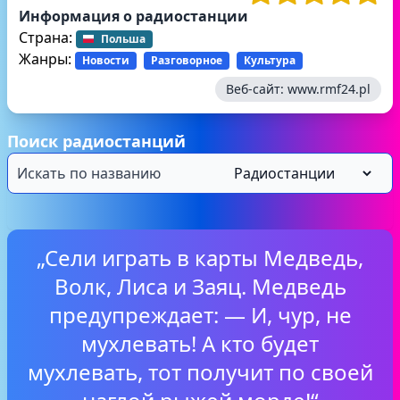
Информация о радиостанции
Страна:
Польша
Жанры:
Новости
Разговорное
Культура
Веб-сайт:
www.rmf24.pl
Поиск радиостанций
„Сели играть в карты Медведь,
Волк, Лиса и Заяц. Медведь
предупреждает: — И, чур, не
мухлевать! А кто будет
мухлевать, тот получит по своей