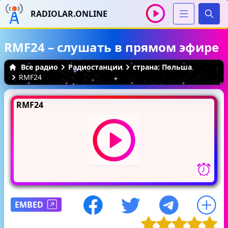
RADIOLAR.ONLINE
Иска
RMF24 – слушать в прямом эфире
Все радио
Радиостанции
страна: Польша
RMF24
RMF24
EMBED