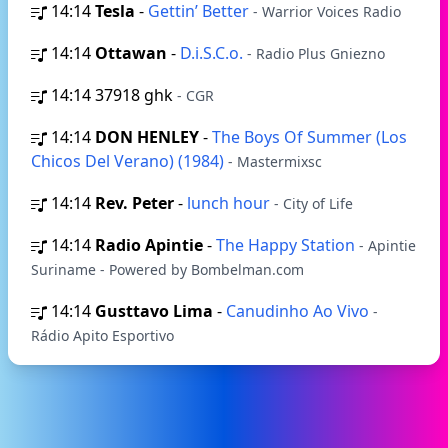
14:14
Tesla
-
Gettin’ Better
- Warrior Voices Radio
14:14
Ottawan
-
D.i.S.C.o.
- Radio Plus Gniezno
14:14
37918 ghk
- CGR
14:14
DON HENLEY
-
The Boys Of Summer (Los
Chicos Del Verano) (1984)
- Mastermixsc
14:14
Rev. Peter
-
lunch hour
- City of Life
14:14
Radio Apintie
-
The Happy Station
- Apintie
Suriname - Powered by Bombelman.com
14:14
Gusttavo Lima
-
Canudinho Ao Vivo
-
Rádio Apito Esportivo