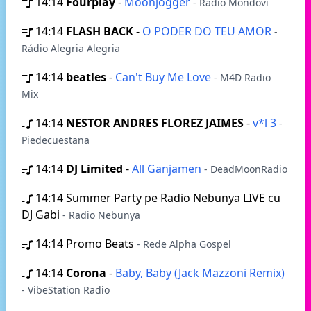
14:14
Fourplay
-
Moonjogger
- Radio Mondovi
14:14
FLASH BACK
-
O PODER DO TEU AMOR
-
Rádio Alegria Alegria
14:14
beatles
-
Can't Buy Me Love
- M4D Radio
Mix
14:14
NESTOR ANDRES FLOREZ JAIMES
-
v*l 3
-
Piedecuestana
14:14
DJ Limited
-
All Ganjamen
- DeadMoonRadio
14:14
Summer Party pe Radio Nebunya LIVE cu
DJ Gabi
- Radio Nebunya
14:14
Promo Beats
- Rede Alpha Gospel
14:14
Corona
-
Baby, Baby (Jack Mazzoni Remix)
- VibeStation Radio