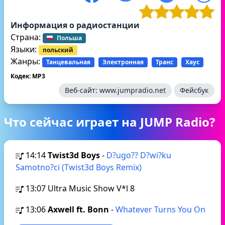
Информация о радиостанции
Страна:
Польша
Языки:
польский
Жанры:
Танцевальная
Электронная
Транс
Хаус
Кодек: MP3
Веб-сайт:
www.jumpradio.net
Фейсбук
Что сейчас играет на JUMP Radio?
14:14
Twist3d Boys
-
D?ugo?? D?wi?ku
Samotno?ci (Twist3d Boys Remix)
13:07
Ultra Music Show V*l 8
13:06
Axwell ft. Bonn
-
Whatever Turns You On