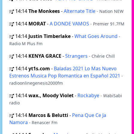
14:14
The Monkees
-
Alternate Title
- Nation NEW
14:14
MORAT
-
A DONDE VAMOS
- Premier 91.7FM
14:14
Justin Timberlake
-
What Goes Around
-
Radio M Plus Fm
14:14
KENYA GRACE
-
Strangers
- Chérie Chill
14:14
yt1s.com
-
Baladas 2021 Lo Mas Nuevo
Estrenos Musica Pop Romantica en Español 2021
-
radioonlinegenesis2000fm
14:14
wax., Moody Violet
-
Rockabye
- WabiSabi
radio
14:14
Marcos & Belutti
-
Pena Que Ce Ja
Namora
- Renascer Fm