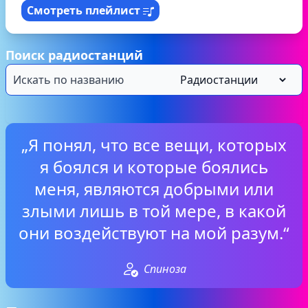
Смотреть плейлист
Поиск радиостанций
„Я понял, что все вещи, которых
я боялся и которые боялись
меня, являются добрыми или
злыми лишь в той мере, в какой
они воздействуют на мой разум.“
Спиноза