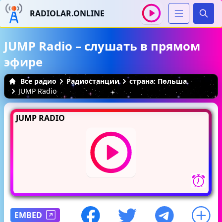
RADIOLAR.ONLINE
Иска
JUMP Radio – слушать в прямом
эфире
Все радио
Радиостанции
страна: Польша
JUMP Radio
JUMP RADIO
EMBED