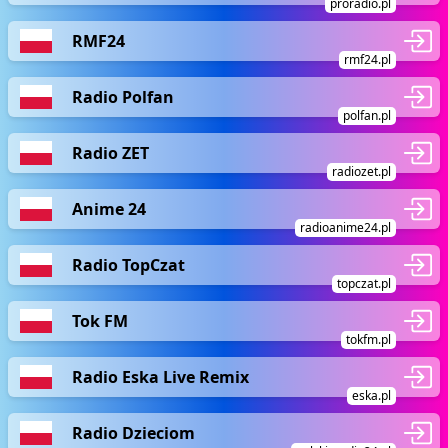
proradio.pl
RMF24
rmf24.pl
Radio Polfan
polfan.pl
Radio ZET
radiozet.pl
Anime 24
radioanime24.pl
Radio TopCzat
topczat.pl
Tok FM
tokfm.pl
Radio Eska Live Remix
eska.pl
Radio Dzieciom