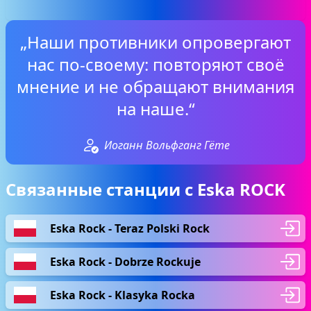
„Наши противники опровергают
нас по-своему: повторяют своё
мнение и не обращают внимания
на наше.“
Иоганн Вольфганг Гёте
Связанные станции с Eska ROCK
Eska Rock - Teraz Polski Rock
Eska Rock - Dobrze Rockuje
Eska Rock - Klasyka Rocka