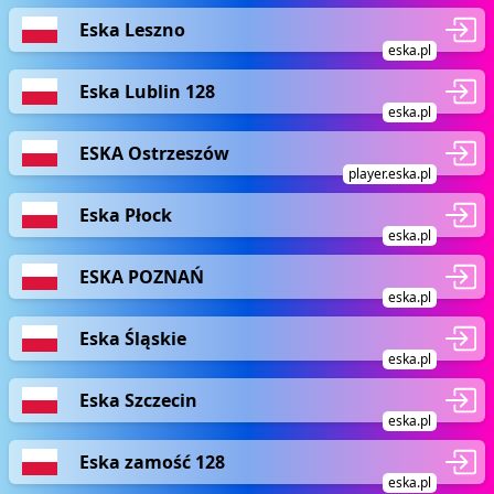
Eska Leszno
eska.pl
Eska Lublin 128
eska.pl
ESKA Ostrzeszów
player.eska.pl
Eska Płock
eska.pl
ESKA POZNAŃ
eska.pl
Eska Śląskie
eska.pl
Eska Szczecin
eska.pl
Eska zamość 128
eska.pl