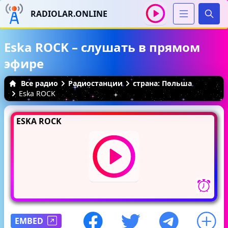
RADIOLAR.ONLINE
Иска
Eska ROCK – слушать в прямом
эфире
Все радио
Радиостанции
страна: Польша
Eska ROCK
ESKA ROCK
EMBED