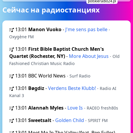
polskieradio24.pl
Сейчас на радиостанциях
13:01
Manon Vuoko
-
J'me sens pas belle
-
Oxygène FM
13:01
First Bible Baptist Church Men's
Quartet (Rochester, NY)
-
More About Jesus
- Old
Fashioned Christian Music Radio
13:01
BBC World News
- Surf Radio
13:01
Bøgdiz
-
Verdens Beste Klubb!
- Radio AI
Kanal 3
13:01
Alannah Myles
-
Love Is
- RADIO fresh80s
13:01
Sweetsalt
-
Golden Child
- SPIRIT FM
13:01
Meet Me In The Valley (feat. Ben Fuller)
-