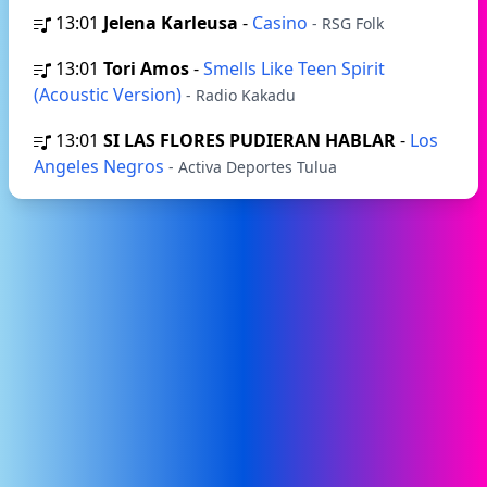
13:01
Jelena Karleusa
-
Casino
- RSG Folk
13:01
Tori Amos
-
Smells Like Teen Spirit
(Acoustic Version)
- Radio Kakadu
13:01
SI LAS FLORES PUDIERAN HABLAR
-
Los
Angeles Negros
- Activa Deportes Tulua