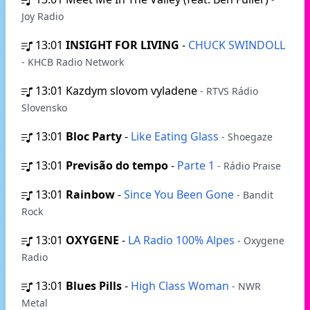
Joy Radio
13:01
INSIGHT FOR LIVING
-
CHUCK SWINDOLL
- KHCB Radio Network
13:01
Kazdym slovom vyladene
- RTVS Rádio
Slovensko
13:01
Bloc Party
-
Like Eating Glass
- Shoegaze
13:01
Previsão do tempo
-
Parte 1
- Rádio Praise
13:01
Rainbow
-
Since You Been Gone
- Bandit
Rock
13:01
OXYGENE
-
LA Radio 100% Alpes
- Oxygene
Radio
13:01
Blues Pills
-
High Class Woman
- NWR
Metal