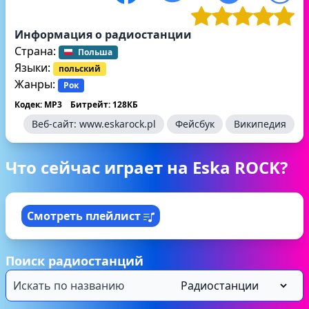
Информация о радиостанции
Страна:
Польша
Языки:
польский
Жанры:
Рок
Кодек: MP3
Битрейт: 128КБ
Веб-сайт:
www.eskarock.pl
Фейсбук
Википедия
Что сейчас играет на Eska ROCK?
Смотреть плейлист
Поиск радиостанций