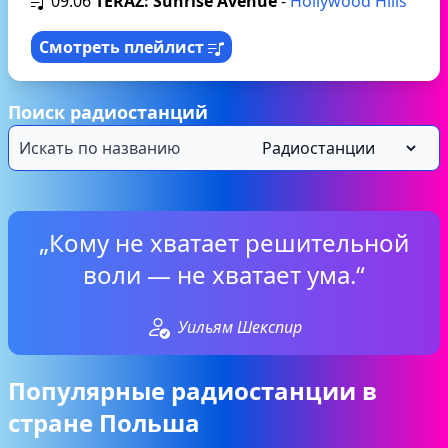
09:06
TERAZ: Sunrise Avenue
-
Hollywood Hills
Смотреть плейлист
Поиск радиостанций
„Кому не хватает решительной
воли — не хватает ума.“
Уильям Шекспир
Популярные радиостанции в
стране Польша