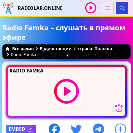
RADIOLAR.ONLINE
Иска
Radio Famka – слушать в прямом
эфире
Все радио
Радиостанции
страна: Польша
Radio Famka
RADIO FAMKA
EMBED