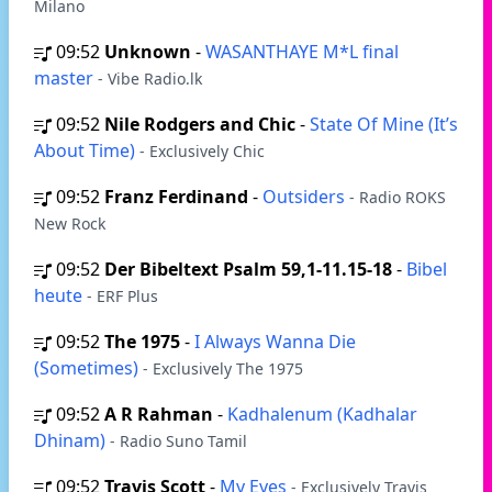
Milano
09:52
Unknown
-
WASANTHAYE M*L final
master
- Vibe Radio.lk
09:52
Nile Rodgers and Chic
-
State Of Mine (It’s
About Time)
- Exclusively Chic
09:52
Franz Ferdinand
-
Outsiders
- Radio ROKS
New Rock
09:52
Der Bibeltext Psalm 59,1-11.15-18
-
Bibel
heute
- ERF Plus
09:52
The 1975
-
I Always Wanna Die
(Sometimes)
- Exclusively The 1975
09:52
A R Rahman
-
Kadhalenum (Kadhalar
Dhinam)
- Radio Suno Tamil
09:52
Travis Scott
-
My Eyes
- Exclusively Travis