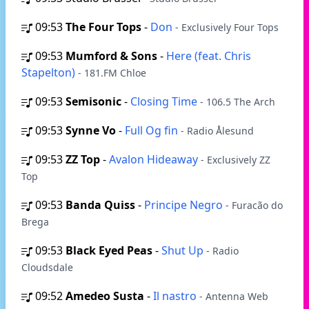
09:53
The Four Tops
-
Don
- Exclusively Four Tops
09:53
Mumford & Sons
-
Here (feat. Chris
Stapelton)
- 181.FM Chloe
09:53
Semisonic
-
Closing Time
- 106.5 The Arch
09:53
Synne Vo
-
Full Og fin
- Radio Ålesund
09:53
ZZ Top
-
Avalon Hideaway
- Exclusively ZZ
Top
09:53
Banda Quiss
-
Principe Negro
- Furacão do
Brega
09:53
Black Eyed Peas
-
Shut Up
- Radio
Cloudsdale
09:52
Amedeo Susta
-
Il nastro
- Antenna Web