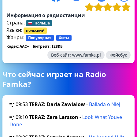
Информация о радиостанции
Страна:
Польша
Языки:
польский
Жанры:
Популярная
Хиты
Кодек: AAC+
Битрейт: 128КБ
Веб-сайт:
www.famka.pl
Фейсбук
Что сейчас играет на Radio
Famka?
09:53
TERAZ: Daria Zawialow
-
Ballada o Niej
09:10
TERAZ: Zara Larsson
-
Look What Youve
Done