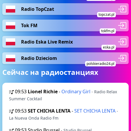
Radio TopCzat
topczat.pl
Tok FM
tokfm.pl
Radio Eska Live Remix
eska.pl
Radio Dzieciom
polskieradio24.pl
Сейчас на радиостанциях
09:53
Lionel Richie
-
Ordinary Girl
- Radio Relax
Summer Cocktail
09:53
SET CHICHA LENTA
-
SET CHICHA LENTA
-
La Nueva Onda Radio Fm
09:53
Studio Brussel
- Studio Brussel