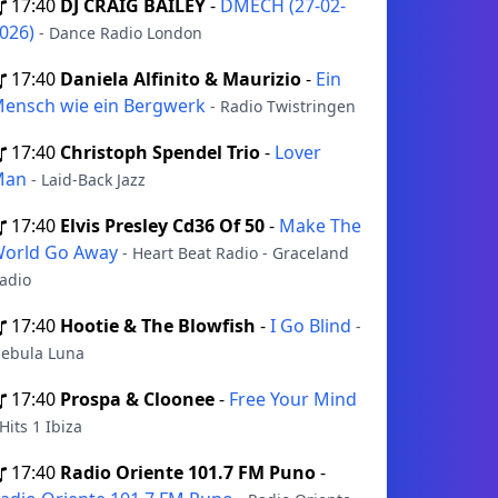
17:40
DJ CRAIG BAILEY
-
DMECH (27-02-
026)
- Dance Radio London
17:40
Daniela Alfinito & Maurizio
-
Ein
ensch wie ein Bergwerk
- Radio Twistringen
17:40
Christoph Spendel Trio
-
Lover
Man
- Laid-Back Jazz
17:40
Elvis Presley Cd36 Of 50
-
Make The
orld Go Away
- Heart Beat Radio - Graceland
adio
17:40
Hootie & The Blowfish
-
I Go Blind
-
ebula Luna
17:40
Prospa & Cloonee
-
Free Your Mind
 Hits 1 Ibiza
17:40
Radio Oriente 101.7 FM Puno
-