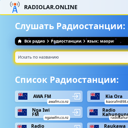
RADIOLAR.ONLINE
Слушать Радиостанции:
Все радио
Радиостанции
язык: маори
Список Радиостанции:
AWA FM
Kia Ora
awafm.co.nz
kiaorafm898.
Nga Iwi
Radio
FM
Kahungun
ngaiwifm.co.nz
radiokahu
Radio
Raukawa