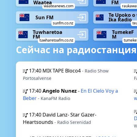
Waatea
FM
waateanews.com
raukawa
Te Upoko o 
Sun FM
Ika Radio
sunfm.co.nz
te
Tuwharetoa
TumekeF
FM
M
tuwharetoafm.co.nz
tumeke
Сейчас на радиостанция
17:40
MIX TAPE Bloco4
- Radio Show
Portosalvense
F
17:40
Angelo Nunez
-
En El Cielo Voy a
Beber
w
- KanaFM Radio
17:40
David Lanz- Star Gazer-
D
Heartsounds
- Radio Serenidad
W