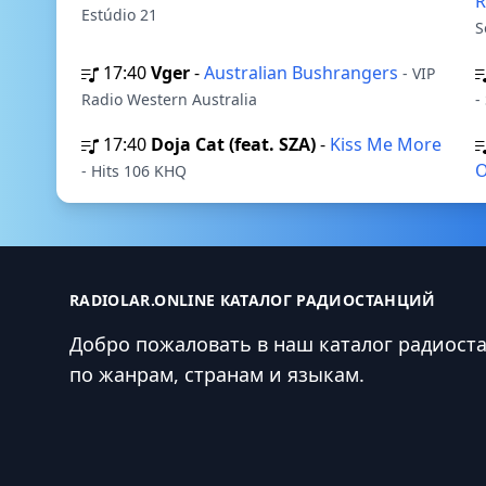
R
Estúdio 21
S
17:40
Vger
-
Australian Bushrangers
- VIP
Radio Western Australia
-
17:40
Doja Cat (feat. SZA)
-
Kiss Me More
- Hits 106 KHQ
RADIOLAR.ONLINE КАТАЛОГ РАДИОСТАНЦИЙ
Добро пожаловать в наш каталог радиост
по жанрам, странам и языкам.