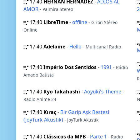
17:40
HERNAN HERNADEZ
-
ADIOS AL
AMOR
2
- Palmira Stereo
17:40
LibreTime
-
offline
- Girón Stéreo
M
Online
17:40
Adelaine
-
Hello
- Multicanal Radio
17:40
Império Dos Sentidos
-
1991
- Rádio
W
Amado Batista
R
17:40
Ryo Takahashi
-
Aoyuki's Theme
-
Radio Anime 24
N
17:40
Kıraç
-
Bir Garip Aşk Bestesi
(JoyTurk Akustik)
- JoyTurk Akustik
-
17:40
Clássicos da MPB
-
Parte 1
- Radio