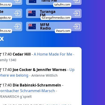
Tahu FM
fm.co.nz
tahufm.com
te
Turanga
FM
upoko.nz
turangafmmedia.com
MFM
Radio
fm.co.nz
iheart.com
х
17:40
Cedar Hill
-
A Home Made For Me
-
amily 1340
17:40
Joe Cocker & Jennifer Warnes
-
Up
here we belong
- Antenne Wittlich
17:40
Die Babinski-Schrammeln
-
ornbacher Schrammel-Marsch
-
EANARISCH g´spielt