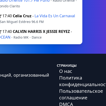
adio Oriente 101.7 FM Puno
- Radio Oriente -
onido Clarito
17:40
Celia Cruz
-
La Vida Es Un Carnaval
 San Miguel Estéreo 96.6 FM
17:40
CALVIN HARRIS X JESSIE REYEZ
-
OCEAN
- Radio MK - Dance
СТРАНИЦЫ
О нас
анций, организованный
Политика
конфиденциальнос
Пользовательское
соглашение
DMCA