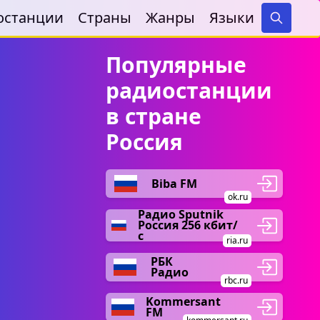
останции
Страны
Жанры
Языки
Search
Популярные
радиостанции
в стране
Россия
Biba FM
ok.ru
Радио Sputnik
Россия 256 кбит/
с
ria.ru
РБК
Радио
rbc.ru
Kommersant
FM