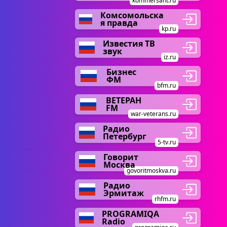
kommersant.ru
Комсомольска
я правда
kp.ru
Известия ТВ
звук
iz.ru
Бизнес
ФМ
bfm.ru
ВЕТЕРАН
FM
war-veterans.ru
Радио
Петербург
5-tv.ru
Говорит
Москва
govoritmoskva.ru
Радио
Эрмитаж
rhfm.ru
PROGRAMIQA
Radio