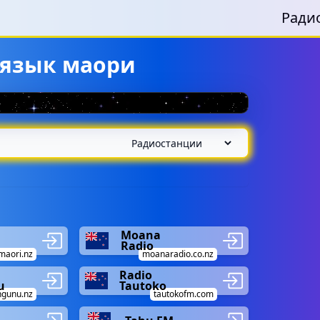
Ради
 язык маори
Moana
Radio
maori.nz
moanaradio.co.nz
Radio
u
Tautoko
ngunu.nz
tautokofm.com