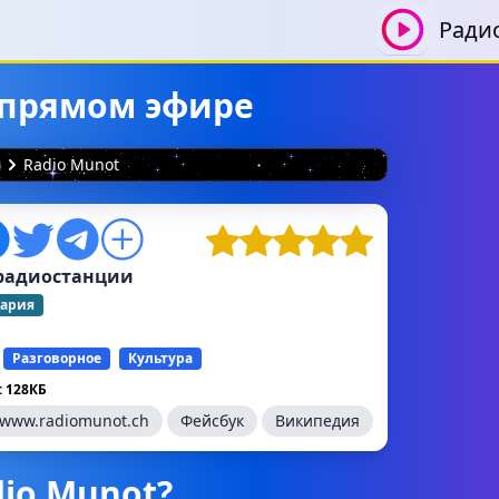
Ради
в прямом эфире
я
Radio Munot
радиостанции
ария
Разговорное
Культура
 128КБ
www.radiomunot.ch
Фейсбук
Википедия
dio Munot?