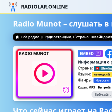
RADIOLAR.ONLINE
Radio Munot – слушать 
Все радио
Радиостанции
страна: Швейцари
RADIO MUNOT
EMBED
Информация о 
Страна:
Швейц
Языки:
немецкий
Жанры:
Новости
Кодек: MP3
Битрейт:
Веб-сайт:
Что сейчас играет на Ra