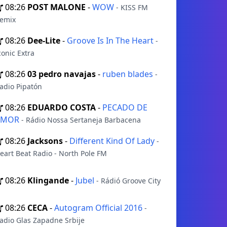
08:26
POST MALONE
-
WOW
- KISS FM
emix
08:26
Dee-Lite
-
Groove Is In The Heart
-
conic Extra
08:26
03 pedro navajas
-
ruben blades
-
adio Pipatón
08:26
EDUARDO COSTA
-
PECADO DE
AMOR
- Rádio Nossa Sertaneja Barbacena
08:26
Jacksons
-
Different Kind Of Lady
-
eart Beat Radio - North Pole FM
08:26
Klingande
-
Jubel
- Rádió Groove City
08:26
CECA
-
Autogram Official 2016
-
adio Glas Zapadne Srbije