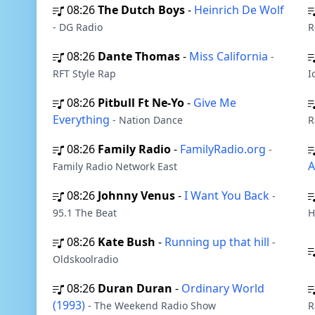
08:26
The Dutch Boys
-
Heinrich De Wolf
- DG Radio
R
08:26
Dante Thomas
-
Miss California
-
RFT Style Rap
I
08:26
Pitbull Ft Ne-Yo
-
Give Me
Everything
- Nation Dance
R
08:26
Family Radio
-
FamilyRadio.org
-
Family Radio Network East
08:26
Johnny Venus
-
I Want You Back
-
95.1 The Beat
H
08:26
Kate Bush
-
Running up that hill
-
Oldskoolradio
08:26
Duran Duran
-
Ordinary World
(1993)
- The Weekend Radio Show
R