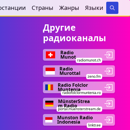
останции
Страны
Жанры
Языки
Search
Другие
радиоканалы
Radio
Munot
radiomunot.ch
Radio
Murottal
zeno.fm
Radio Folclor
Muntenia
radiofolclormuntenia.ro
MünsterStrea
m Radio
portal.muensterstream.de
Munston Radio
Indonesia
linktr.ee