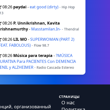
08:26
paydai
-
eat good (dirty)
- Hip Hop
13
08:26
P. Unnikrishnan, Kavita
rishnamurthy
-
Masstamilan.In-
- Thendral
08:26
LIL MO
-
SUPERWOMAN (PART 2)
FEAT. FABOLOUS)
- Flow 98.7
08:26
Música para terapia
-
?MÚSICA
URATIVA Para PACIENTES Con DEMENCIA
ENIL y ALZHEIMER
- Radio Cascada Estereo
СТРАНИЦЫ
О нас
анций, организованный
Политика