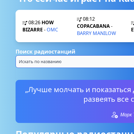
08:12
08:26
HOW
COPACABANA
-
BIZARRE
-
OMC
E
BARRY MANILOW
Поиск радиостанций
„Лучше молчать и показаться 
развеять все 
Марк 