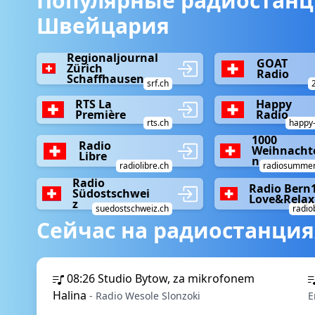
Популярные радиостанц
Швейцария
Regionaljournal
GOAT
Zürich
Radio
Schaffhausen
srf.ch
RTS La
Happy
Première
Radio
rts.ch
happy-
1000
Radio
Weihnacht
Libre
n
radiolibre.ch
radiosummer
Radio
Radio Bern
Südostschwei
Love&Relax
z
suedostschweiz.ch
radio
Сейчас на радиостанция
08:26
Studio Bytow, za mikrofonem
Halina
- Radio Wesole Slonzoki
E