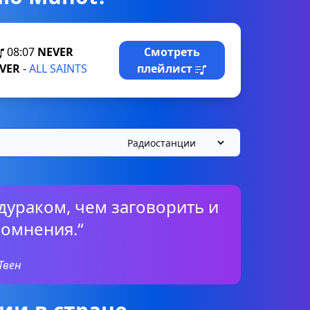
08:07
NEVER
Смотреть
VER
-
ALL SAINTS
плейлист
дураком, чем заговорить и
сомнения.“
Твен