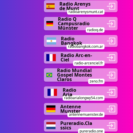
Radio Arenys
de Munt
radioarenysmunt.cat
Radio Q
Campusradio
Münster
radioq.de
Radio
Bangkok
radiobangkok.com.ar
Radio Arc-en-
Ciel
radio-arcenciel.fr
Radio Mundial
Gospel Montes
Claros
zeno.fm
Radio
Aria
radioarialongwy54.com
Antenne
Munster
antennemuenster.de
Pureradio.Cla
ssics
pureradio.one