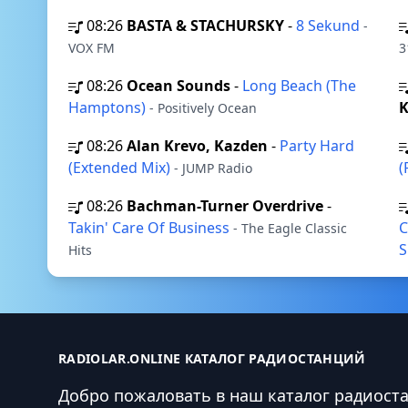
08:26
BASTA & STACHURSKY
-
8 Sekund
-
VOX FM
3
08:26
Ocean Sounds
-
Long Beach (The
Hamptons)
K
- Positively Ocean
08:26
Alan Krevo, Kazden
-
Party Hard
(Extended Mix)
(
- JUMP Radio
08:26
Bachman-Turner Overdrive
-
Takin' Care Of Business
C
- The Eagle Classic
S
Hits
RADIOLAR.ONLINE КАТАЛОГ РАДИОСТАНЦИЙ
Добро пожаловать в наш каталог радиост