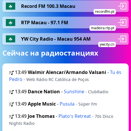
Record FM 100.3 Macau
recordfm.pt
RTP Macau - 97.1 FM
madeira.rtp.pt
YW City Radio - Macau 954 AM
ywcity.cn
Сейчас на радиостанциях
13:49
Walmir Alencar/Armando Valsani
-
Tu és
Pedro
- Web Rádio RC Católica de Poços
13:49
Dance Nation
-
Sunshine
- ClubRadio
13:49
Apple Music
-
Pusula
- Süper Fm
13:49
Joe Thomas
-
Plato's Retreat
- 70s Disco
Nights Radio