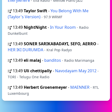
Everywhere
- Ella Radio - Mellow Piano Jazz
13:49
Taylor Swift
-
You Belong With Me
(Taylor's Version)
- 97.9 WRMF
13:49
NightNight
-
In Your Room
- Radio
Dunkelbunt
13:49
SONER SARIKABADAYI, SEFO, AERRO
-
HER IKI DURUMDA
- Kral Pop Radyo
13:49
eli malaj
-
banditos
- Radio Marimanga
13:49
Uli chettipally
-
Navodayam May 2012
-
TORI - Telugu One Radio
13:49
Herbert Groenemeyer
-
MAENNER
- RTL
Luxembourg