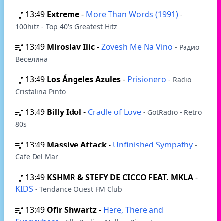
13:49
Extreme
-
More Than Words (1991)
-
100hitz - Top 40's Greatest Hitz
13:49
Miroslav Ilic
-
Zovesh Me Na Vino
- Радио
Веселина
13:49
Los Ángeles Azules
-
Prisionero
- Radio
Cristalina Pinto
13:49
Billy Idol
-
Cradle of Love
- GotRadio - Retro
80s
13:49
Massive Attack
-
Unfinished Sympathy
-
Cafe Del Mar
13:49
KSHMR & STEFY DE CICCO FEAT. MKLA
-
KIDS
- Tendance Ouest FM Club
13:49
Ofir Shwartz
-
Here, There and