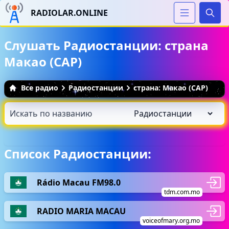
RADIOLAR.ONLINE
Иска
Слушать Радиостанции: страна
Макао (САР)
Все радио
Радиостанции
страна: Макао (САР)
Список Радиостанции:
Rádio Macau FM98.0
tdm.com.mo
RADIO MARIA MACAU
voiceofmary.org.mo