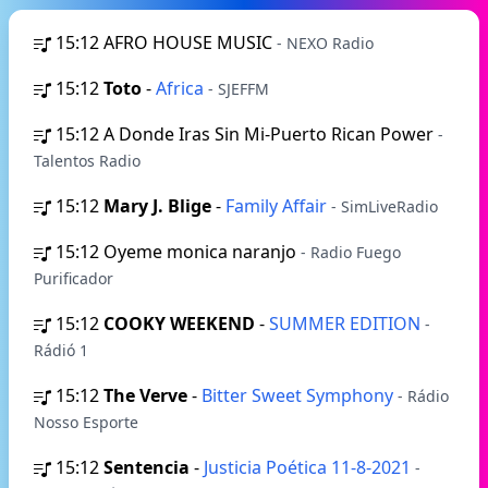
15:12
AFRO HOUSE MUSIC
- NEXO Radio
15:12
Toto
-
Africa
- SJEFFM
15:12
A Donde Iras Sin Mi-Puerto Rican Power
-
Talentos Radio
15:12
Mary J. Blige
-
Family Affair
- SimLiveRadio
15:12
Oyeme monica naranjo
- Radio Fuego
Purificador
15:12
COOKY WEEKEND
-
SUMMER EDITION
-
Rádió 1
15:12
The Verve
-
Bitter Sweet Symphony
- Rádio
Nosso Esporte
15:12
Sentencia
-
Justicia Poética 11-8-2021
-