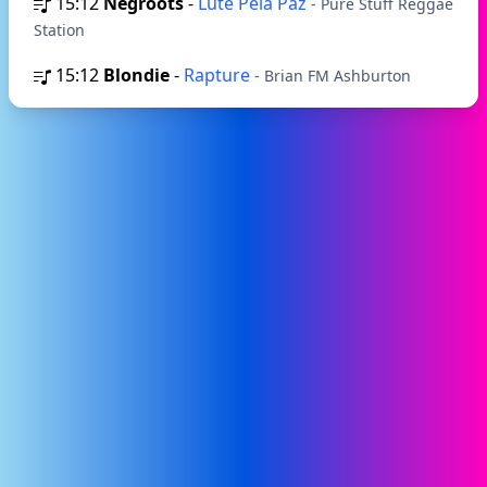
15:12
Negroots
-
Lute Pela Paz
- Pure Stuff Reggae
Station
15:12
Blondie
-
Rapture
- Brian FM Ashburton