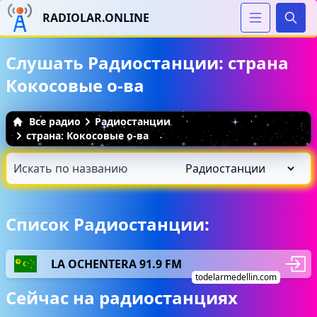
RADIOLAR.ONLINE
Иска
Слушать Радиостанции: страна
Кокосовые о-ва
Все радио
Радиостанции
страна: Кокосовые о-ва
Список Радиостанции:
LA OCHENTERA 91.9 FM
todelarmedellin.com
Сейчас на радиостанциях