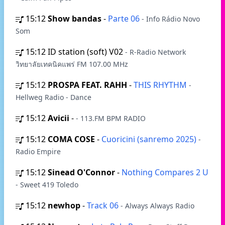
15:12
Show bandas
-
Parte 06
- Info Rádio Novo
Som
15:12
ID station (soft) V02
- R-Radio Network
วิทยาลัยเทคนิคแพร่ FM 107.00 MHz
15:12
PROSPA FEAT. RAHH
-
THIS RHYTHM
-
Hellweg Radio - Dance
15:12
Avicii
-
- 113.FM BPM RADIO
15:12
COMA COSE
-
Cuoricini (sanremo 2025)
-
Radio Empire
15:12
Sinead O'Connor
-
Nothing Compares 2 U
- Sweet 419 Toledo
15:12
newhop
-
Track 06
- Always Always Radio