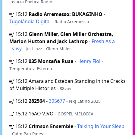
Justicia Poética Radio
15:12
Radio Arremesso: BUKAGINHO
-
Tugolândia Digital
- Radio Arremesso
15:12
Glenn Miller, Glen Miller Orchestra,
Marion Hutton and Jack Lathrop
-
Fresh As a
Daisy
- Just Jazz - Glenn Miller
15:12
035 Montaña Rusa
-
Henry Fiol
-
Temperatura Estereo
15:12
Amara and Esteban Standing in the Cracks
of Multiple Histories
- 88vier
15:12
282564
-
395677
- NRJ Latino 2025
15:12
16AO VIVO
- GOSPEL MELODIA
15:12
Crimson Ensemble
-
Talking In Your Sleep
- Calm Pan Pipes