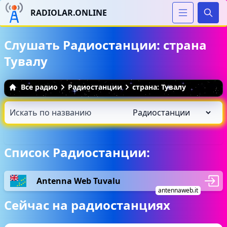
RADIOLAR.ONLINE
Иска
Слушать Радиостанции: страна
Тувалу
Все радио
Радиостанции
страна: Тувалу
Список Радиостанции:
Antenna Web Tuvalu
antennaweb.it
Сейчас на радиостанциях