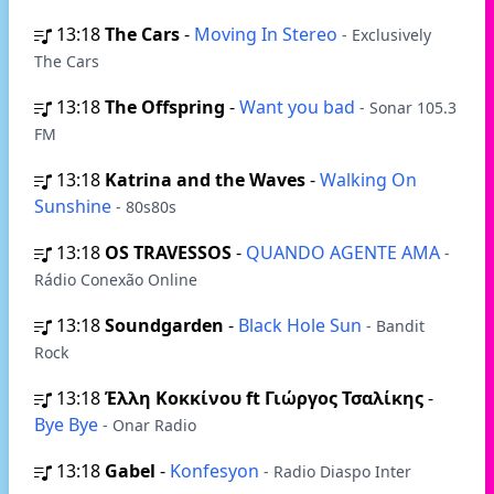
13:18
The Cars
-
Moving In Stereo
- Exclusively
The Cars
13:18
The Offspring
-
Want you bad
- Sonar 105.3
FM
13:18
Katrina and the Waves
-
Walking On
Sunshine
- 80s80s
13:18
OS TRAVESSOS
-
QUANDO AGENTE AMA
-
Rádio Conexão Online
13:18
Soundgarden
-
Black Hole Sun
- Bandit
Rock
13:18
Έλλη Κοκκίνου ft Γιώργος Τσαλίκης
-
Bye Bye
- Onar Radio
13:18
Gabel
-
Konfesyon
- Radio Diaspo Inter