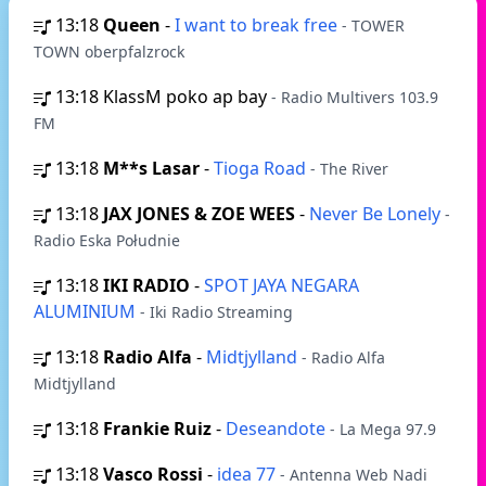
13:18
Queen
-
I want to break free
- TOWER
TOWN oberpfalzrock
13:18
KlassM poko ap bay
- Radio Multivers 103.9
FM
13:18
M**s Lasar
-
Tioga Road
- The River
13:18
JAX JONES & ZOE WEES
-
Never Be Lonely
-
Radio Eska Południe
13:18
IKI RADIO
-
SPOT JAYA NEGARA
ALUMINIUM
- Iki Radio Streaming
13:18
Radio Alfa
-
Midtjylland
- Radio Alfa
Midtjylland
13:18
Frankie Ruiz
-
Deseandote
- La Mega 97.9
13:18
Vasco Rossi
-
idea 77
- Antenna Web Nadi