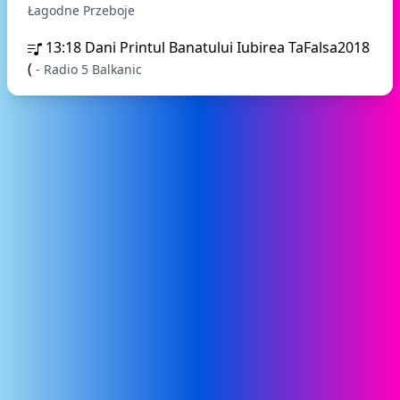
Łagodne Przeboje
13:18
Dani Printul Banatului Iubirea TaFalsa2018
(
- Radio 5 Balkanic