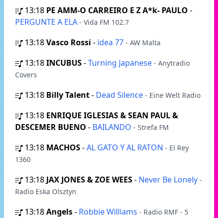
13:18
PE AMM-O CARREIRO E Z A*k- PAULO
-
PERGUNTE A ELA
- Vida FM 102.7
13:18
Vasco Rossi
-
idea 77
- AW Malta
13:18
INCUBUS
-
Turning Japanese
- Anytradio
Covers
13:18
Billy Talent
-
Dead Silence
- Eine Welt Radio
13:18
ENRIQUE IGLESIAS & SEAN PAUL &
DESCEMER BUENO
-
BAILANDO
- Strefa FM
13:18
MACHOS
-
AL GATO Y AL RATON
- El Rey
1360
13:18
JAX JONES & ZOE WEES
-
Never Be Lonely
-
Radio Eska Olsztyn
13:18
Angels
-
Robbie Williams
- Radio RMF - 5