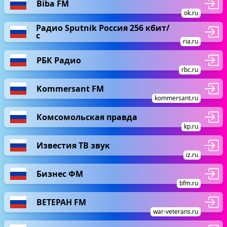
Biba FM
ok.ru
Радио Sputnik Россия 256 кбит/
с
ria.ru
РБК Радио
rbc.ru
Kommersant FM
kommersant.ru
Комсомольская правда
kp.ru
Известия ТВ звук
iz.ru
Бизнес ФМ
bfm.ru
ВЕТЕРАН FM
war-veterans.ru