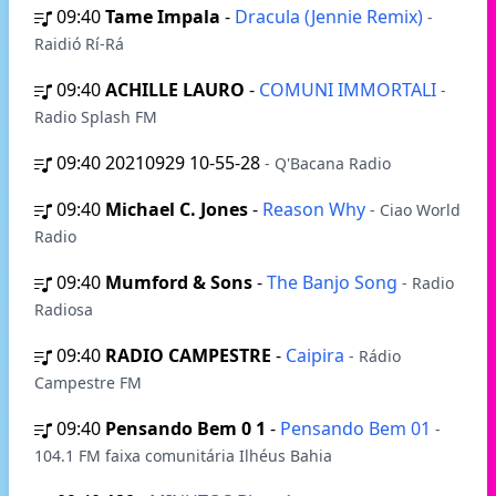
09:40
Tame Impala
-
Dracula (Jennie Remix)
-
Raidió Rí-Rá
09:40
ACHILLE LAURO
-
COMUNI IMMORTALI
-
Radio Splash FM
09:40
20210929 10-55-28
- Q'Bacana Radio
09:40
Michael C. Jones
-
Reason Why
- Ciao World
Radio
09:40
Mumford & Sons
-
The Banjo Song
- Radio
Radiosa
09:40
RADIO CAMPESTRE
-
Caipira
- Rádio
Campestre FM
09:40
Pensando Bem 0 1
-
Pensando Bem 01
-
104.1 FM faixa comunitária Ilhéus Bahia