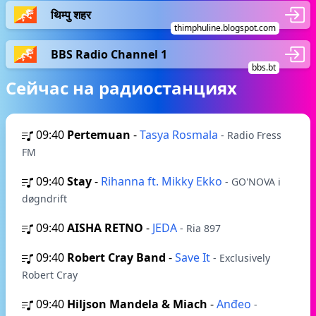
थिम्पु शहर
thimphuline.blogspot.com
BBS Radio Channel 1
bbs.bt
Сейчас на радиостанциях
09:40
Pertemuan
-
Tasya Rosmala
- Radio Fress
FM
09:40
Stay
-
Rihanna ft. Mikky Ekko
- GO'NOVA i
døgndrift
09:40
AISHA RETNO
-
JEDA
- Ria 897
09:40
Robert Cray Band
-
Save It
- Exclusively
Robert Cray
09:40
Hiljson Mandela & Miach
-
Anđeo
-