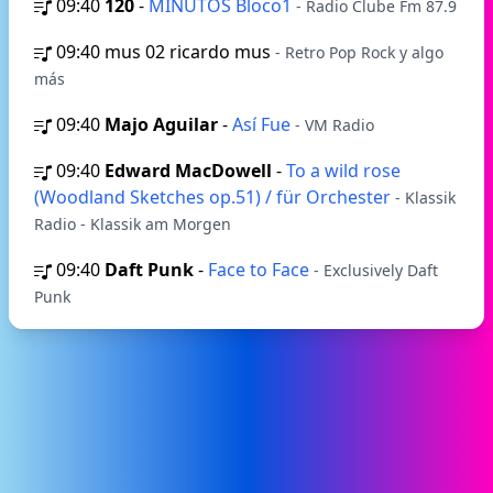
09:40
120
-
MINUTOS Bloco1
- Radio Clube Fm 87.9
09:40
mus 02 ricardo mus
- Retro Pop Rock y algo
más
09:40
Majo Aguilar
-
Así Fue
- VM Radio
09:40
Edward MacDowell
-
To a wild rose
(Woodland Sketches op.51) / für Orchester
- Klassik
Radio - Klassik am Morgen
09:40
Daft Punk
-
Face to Face
- Exclusively Daft
Punk