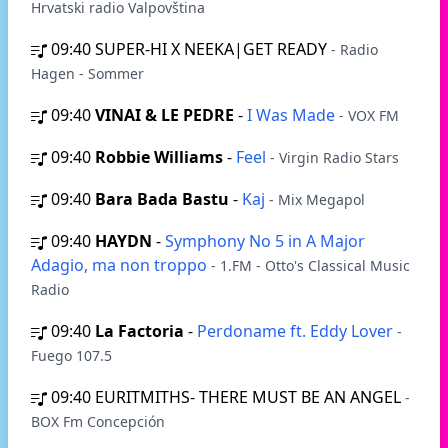
Hrvatski radio Valpovština
09:40
SUPER-HI X NEEKA|GET READY
- Radio
Hagen - Sommer
09:40
VINAI & LE PEDRE
-
I Was Made
- VOX FM
09:40
Robbie Williams
-
Feel
- Virgin Radio Stars
09:40
Bara Bada Bastu
-
Kaj
- Mix Megapol
09:40
HAYDN
-
Symphony No 5 in A Major
Adagio, ma non troppo
- 1.FM - Otto's Classical Music
Radio
09:40
La Factoria
-
Perdoname ft. Eddy Lover
-
Fuego 107.5
09:40
EURITMITHS- THERE MUST BE AN ANGEL
-
BOX Fm Concepción