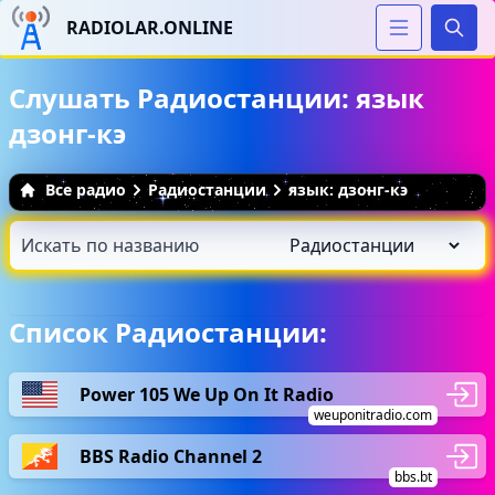
RADIOLAR.ONLINE
Иска
Слушать Радиостанции: язык
дзонг-кэ
Все радио
Радиостанции
язык: дзонг-кэ
Список Радиостанции:
Power 105 We Up On It Radio
weuponitradio.com
BBS Radio Channel 2
bbs.bt