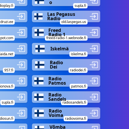
o
ioplay.fi
supla.fi
Las Pegasus
Radio
druzi.ee
old.laspegas.us
Freed
Radio 1
gspot.com
freed-radio-1.webnode.fi
Iskelmä
daida.net
iskelma.fi
Radio
Dei
957.fi
radiodei.fi
Radio
Patmos
ionova.fi
patmos.fi
Radio
Sandels
supla.fi
radiosandels.fi
Radio
Voima
diosun.fi
radiovoima.fi
Võmba