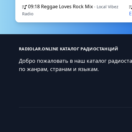
09:18
Reggae Loves Rock Mix
- Local Vibez
E
Radio
RADIOLAR.ONLINE КАТАЛОГ РАДИОСТАНЦИЙ
Добро пожаловать в наш каталог радиост
по жанрам, странам и языкам.