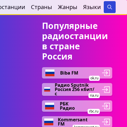
останции
Страны
Жанры
Языки
Search
Популярные
радиостанции
в стране
Россия
Biba FM
ok.ru
Радио Sputnik
Россия 256 кбит/
с
ria.ru
РБК
Радио
rbc.ru
Kommersant
FM