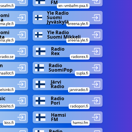
FM
seafm.fi
xn--vmbafm-pxa.fi
Yle Radio
uomi
Suomi
na
Jyväskylä
na.yle.fi
areena.yle.fi
uomi
Yle Radio
ta
Suomi Mikkeli
na.yle.fi
areena.yle.fi
Radio
Rex
radio.se
radiorex.fi
an
Radio
SuomiPop
aallot.fi
supla.fi
Järvi
Radio
elsinki.fi
jarviradio.fi
sic
Radio
Pori
olehti.fi
radiopori.fi
Hamsi
FM
kiss.fi
hamsi.fm
Radio