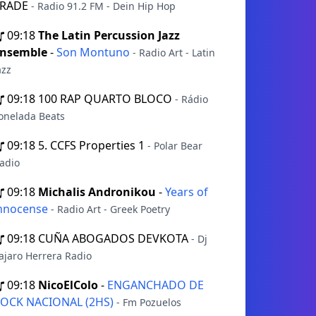
TRADE
- Radio 91.2 FM - Dein Hip Hop
09:18
The Latin Percussion Jazz
nsemble
-
Son Montuno
- Radio Art - Latin
azz
09:18
100 RAP QUARTO BLOCO
- Rádio
onelada Beats
09:18
5. CCFS Properties 1
- Polar Bear
adio
09:18
Michalis Andronikou
-
Years of
nnocense
- Radio Art - Greek Poetry
09:18
CUÑA ABOGADOS DEVKOTA
- Dj
ajaro Herrera Radio
09:18
NicoElColo
-
ENGANCHADO DE
OCK NACIONAL (2HS)
- Fm Pozuelos