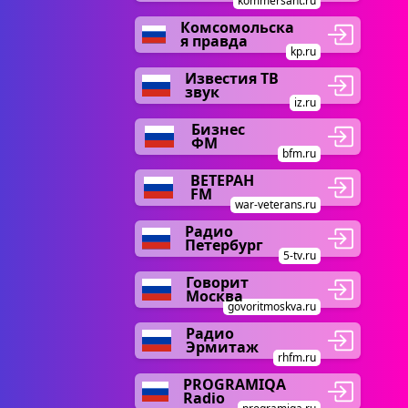
kommersant.ru
Комсомольска
я правда
kp.ru
Известия ТВ
звук
iz.ru
Бизнес
ФМ
bfm.ru
ВЕТЕРАН
FM
war-veterans.ru
Радио
Петербург
5-tv.ru
Говорит
Москва
govoritmoskva.ru
Радио
Эрмитаж
rhfm.ru
PROGRAMIQA
Radio