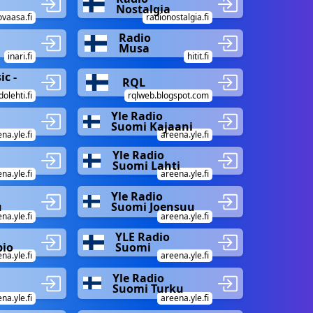
Nostalgia
ovaasa.fi
radionostalgia.fi
Radio
Musa
inari.fi
hitit.fi
ic -
RQL
olehti.fi
rqlweb.blogspot.com
Yle Radio
Suomi Kajaani
na.yle.fi
areena.yle.fi
Yle Radio
Suomi Lahti
na.yle.fi
areena.yle.fi
Yle Radio
u
Suomi Joensuu
na.yle.fi
areena.yle.fi
YLE Radio
io
Suomi
na.yle.fi
areena.yle.fi
Yle Radio
Suomi Turku
na.yle.fi
areena.yle.fi