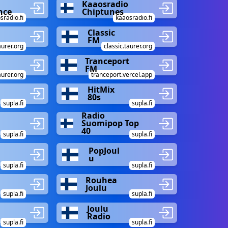
Kaaosradio
nce
Chiptunes
sradio.fi
kaaosradio.fi
Classic
FM
aurer.org
classic.taurer.org
Tranceport
FM
aurer.org
tranceport.vercel.app
HitMix
80s
supla.fi
supla.fi
Radio
k
Suomipop Top
40
supla.fi
supla.fi
PopJoul
u
supla.fi
supla.fi
Rouhea
Joulu
supla.fi
supla.fi
Joulu
Radio
supla.fi
supla.fi