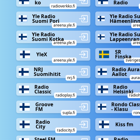
ko
Radio
radioverkko.fi
Yle Radio
Yle Radio S
Suomi Pori
Hämeenlin
areena.yle.fi
aree
Yle Radio
Yle Radio S
Suomi Kotka
Lappeenran
areena.yle.fi
aree
SR
YleX
Finska
areena.yle.fi
sveriges
NRJ
Radio Aur
Suomihitit
Aallot
nrj.fi
auran
Radio
Radio
Classic
Helsinki
radioplay.fi
radioh
Groove
Rondo Clas
FM
- Klasu
supla.fi
rond
Radio
Kiss fm
City
radiocity.fi
Steel FM
Radio