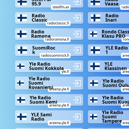
95.9
Vaasa
steelfm.ax
radi
Radio
Radio
Classic
Inari
radioclassic.fi
Radio
Rondo Class
Ramona
Klasu PRO
radioramona.fi
rond
SuomiRoc
YLE Radio
k
1
radiosuomirock.fi
aree
Yle Radio
YLE
Suomi Kokkola
Klassinen
yle.fi
aree
Yle Radio
Yle Radio
Suomi
Suomi Oul
Rovaniemi
areena.yle.fi
aree
Yle Radio
Yle Radio
Suomi Kemi
Suomi Kuop
areena.yle.fi
aree
Yle Radio
YLE Sami
Suomi
Radio
Tampere
areena.yle.fi
aree