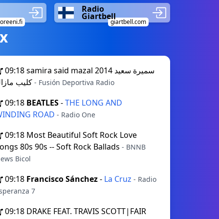
Radio
Giartbell
reeni.fi
giartbell.com
х
09:18
samira said mazal 2014 سميرة سعيد
كليب مازال
- Fusión Deportiva Radio
09:18
BEATLES
-
THE LONG AND
WINDING ROAD
- Radio One
09:18
Most Beautiful Soft Rock Love
ongs 80s 90s -- Soft Rock Ballads
- BNNB
ews Bicol
09:18
Francisco Sánchez
-
La Cruz
- Radio
speranza 7
09:18
DRAKE FEAT. TRAVIS SCOTT|FAIR