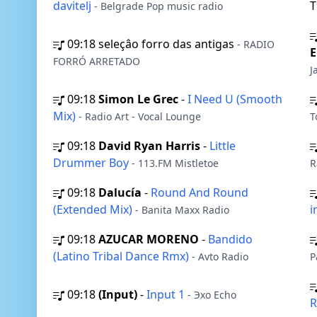
davitelj
- Belgrade Pop music radio
09:18
seleçâo forro das antigas
- RADIO
E
FORRÓ ARRETADO
J
09:18
Simon Le Grec
-
I Need U (Smooth
Mix)
- Radio Art - Vocal Lounge
T
09:18
David Ryan Harris
-
Little
Drummer Boy
- 113.FM Mistletoe
R
09:18
Dalucía
-
Round And Round
(Extended Mix)
i
- Banita Maxx Radio
09:18
AZUCAR MORENO
-
Bandido
(Latino Tribal Dance Rmx)
- Avto Radio
P
09:18
(Input)
-
Input 1
- Эхо Echo
R