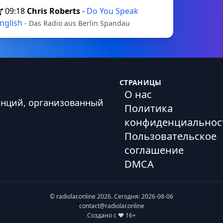
09:18
Chris Roberts
-
Do You Speak
nglish
- Das Radio aus Berlin Spandau
СТРАНИЦЫ
О нас
анций, организованный
Политика
конфиденциальнос
Пользовательское
соглашение
DMCA
© radiolar.online 2026. Сегодня: 2026-08-06
contact@radiolar.online
Создано с ❤️ 16+