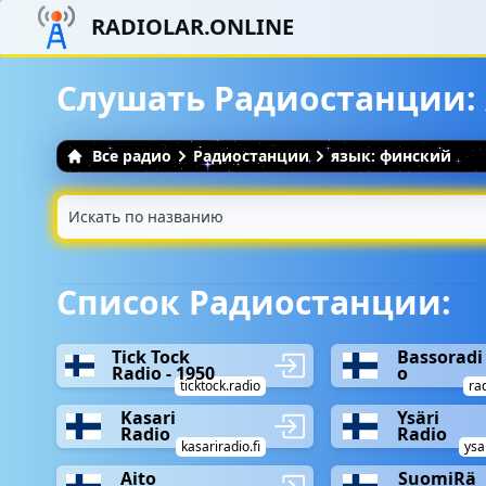
RADIOLAR.ONLINE
Слушать Радиостанции:
Все радио
Радиостанции
язык: финский
Список Радиостанции:
Tick Tock
Bassoradi
Radio - 1950
o
ticktock.radio
rad
Kasari
Ysäri
Radio
Radio
kasariradio.fi
ysar
Aito
SuomiRä