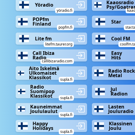
Kaaosradio
Yöradio
Psy/Goatra
yöradio.fi
kaao
POPfm
Star
Finland
popfm.fi
star.t
Lite fm
Cool FM
litefm.taurer.org
coolfm.t
Call Ibiza
Easy
Radio
Hits
callibizaradio.com
Aito Iskelmä
Radio Roc
Ulkomaiset
Metal
Klassikot
supla.fi
Radio
Jul
Suomipop
Radion
Klassikot
supla.fi
Kauneimmat
Lasten
Joululaulut
Jouluradio
supla.fi
Happy
Klassinen
Holidays
Joulu
supla.fi