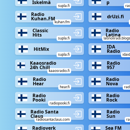
Iskelmä
p
supla.fi
rad
Radio
drUzi.fi
Kuhan.FM
kuhan.fm
Classic
Radio
Hits
Latina
supla.fi
latinoliradi.blo
IDA
HitMix
Radio
supla.fi
idai
Kaaosradio
Radio
24h Chill
957
kaaosradio.fi
Radio
Radio
Hear
Nova
hear.fi
rad
Radio
Radio
Pooki
Rock
radiopooki.fi
Radio Santa
Radio
Claus
Sun
radiosantaclaus.com
ra
Radioverk
Sea FM