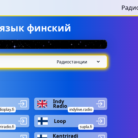
Ради
 язык финский
Indy
Radio
ioplay.fi
indylive.radio
Loop
iradio.fi
supla.fi
Kantriradi