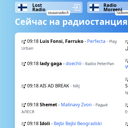
Lost
Radio
Radio
Moreeni
osuusradio.fi
radiomo
Сейчас на радиостанция
09:18
Luis Fonsi, Farruko
-
Perfecta
- Play
Urban
09:18
lady gaga
-
doechii
- Radio PeterPan
09:18
AIS AD BREAK
S
- NRJ
N
09:18
Shemet
-
Malinavy Zvon
- Радыё
АЛЕСЯ
E
09:18
Idoli
-
Bejbi Bejbi Beogradski