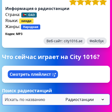
Информация о радиостанции
Страна:
ОАЭ
Языки:
хинди
Жанры:
Народная
Кодек: MP3
Веб-сайт:
city1016.ae
Фейсбук
Что сейчас играет на City 1016?
Смотреть плейлист
Поиск радиостанций