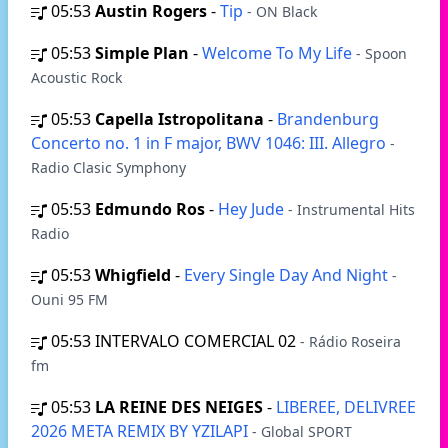
05:53
Austin Rogers
-
Tip
- ON Black
05:53
Simple Plan
-
Welcome To My Life
- Spoon
Acoustic Rock
05:53
Capella Istropolitana
-
Brandenburg
Concerto no. 1 in F major, BWV 1046: III. Allegro
-
Radio Clasic Symphony
05:53
Edmundo Ros
-
Hey Jude
- Instrumental Hits
Radio
05:53
Whigfield
-
Every Single Day And Night
-
Ouni 95 FM
05:53
INTERVALO COMERCIAL 02
- Rádio Roseira
fm
05:53
LA REINE DES NEIGES
-
LIBEREE, DELIVREE
2026 META REMIX BY YZILAPI
- Global SPORT