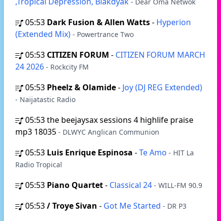
,Tropical Depression, Blakdyak
- Dear Oma Netwok
05:53
Dark Fusion & Allen Watts
-
Hyperion
(Extended Mix)
- Powertrance Two
05:53
CITIZEN FORUM
-
CITIZEN FORUM MARCH
24 2026
- Rockcity FM
05:53
Pheelz & Olamide
-
Joy (DJ REG Extended)
- Naijatastic Radio
05:53
the beejaysax sessions 4 highlife praise
mp3 18035
- DLWYC Anglican Communion
05:53
Luis Enrique Espinosa
-
Te Amo
- HIT La
Radio Tropical
05:53
Piano Quartet
-
Classical 24
- WILL-FM 90.9
05:53
/ Troye Sivan
-
Got Me Started
- DR P3