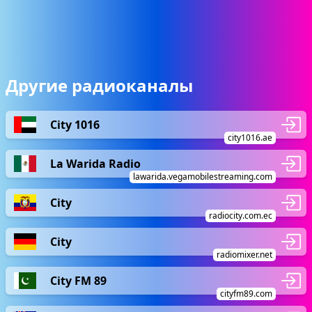
Другие радиоканалы
City 1016
city1016.ae
La Warida Radio
lawarida.vegamobilestreaming.com
City
radiocity.com.ec
City
radiomixer.net
City FM 89
cityfm89.com