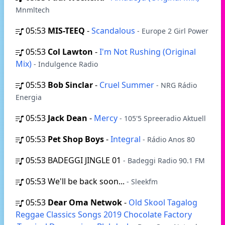
Mnmltech
05:53
MIS-TEEQ
-
Scandalous
- Europe 2 Girl Power
05:53
Col Lawton
-
I'm Not Rushing (Original
Mix)
- Indulgence Radio
05:53
Bob Sinclar
-
Cruel Summer
- NRG Rádio
Energia
05:53
Jack Dean
-
Mercy
- 105'5 Spreeradio Aktuell
05:53
Pet Shop Boys
-
Integral
- Rádio Anos 80
05:53
BADEGGI JINGLE 01
- Badeggi Radio 90.1 FM
05:53
We'll be back soon...
- Sleekfm
05:53
Dear Oma Netwok
-
Old Skool Tagalog
Reggae Classics Songs 2019 Chocolate Factory