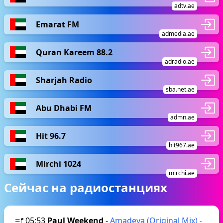
adtv.ae
Emarat FM
admedia.ae
Quran Kareem 88.2
adradio.ae
Sharjah Radio
sba.net.ae
Abu Dhabi FM
admn.ae
Hit 96.7
hit967.ae
Mirchi 1024
mirchi.ae
Сейчас на радиостанциях
05:53
Paul Weekend
-
Amadeya (Original Mix)
-