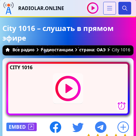
RADIOLAR.ONLINE
Иска
City 1016 – слушать в прямом
эфире
Все радио
Радиостанции
страна: ОАЭ
City 1016
CITY 1016
EMBED