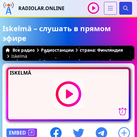
RADIOLAR.ONLINE
Иска
Iskelmä – слушать в прямом
эфире
Все радио
Радиостанции
страна: Финляндия
Iskelmä
ISKELMÄ
EMBED