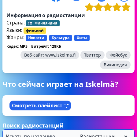
Информация о радиостанции
Страна:
Финляндия
Языки:
финский
Жанры:
Новости
Культура
Хиты
Кодек: MP3
Битрейт: 128КБ
Веб-сайт:
www.iskelma.fi
Твиттер
Фейсбук
Википедия
Что сейчас играет на Iskelmä?
Смотреть плейлист
Поиск радиостанций