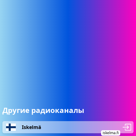
Другие радиоканалы
Iskelmä
iskelma.fi