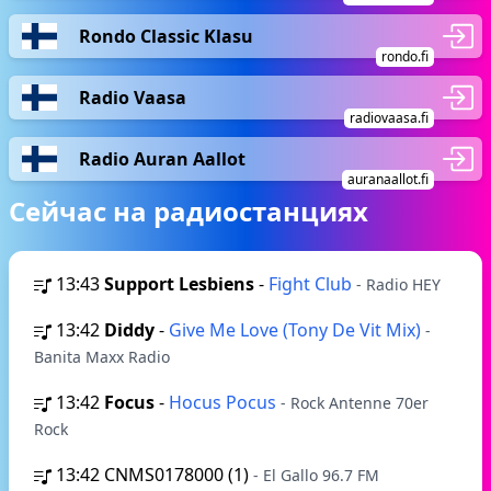
Rondo Classic Klasu
rondo.fi
Radio Vaasa
radiovaasa.fi
Radio Auran Aallot
auranaallot.fi
Сейчас на радиостанциях
13:43
Support Lesbiens
-
Fight Club
- Radio HEY
13:42
Diddy
-
Give Me Love (Tony De Vit Mix)
-
Banita Maxx Radio
13:42
Focus
-
Hocus Pocus
- Rock Antenne 70er
Rock
13:42
CNMS0178000 (1)
- El Gallo 96.7 FM