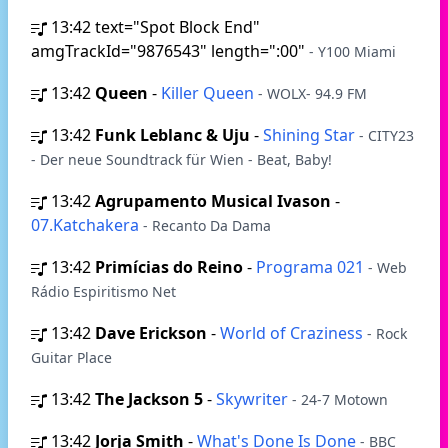
13:42
text="Spot Block End"
amgTrackId="9876543" length=":00"
- Y100 Miami
13:42
Queen
-
Killer Queen
- WOLX- 94.9 FM
13:42
Funk Leblanc & Uju
-
Shining Star
- CITY23
- Der neue Soundtrack für Wien - Beat, Baby!
13:42
Agrupamento Musical Ivason
-
07.Katchakera
- Recanto Da Dama
13:42
Primícias do Reino
-
Programa 021
- Web
Rádio Espiritismo Net
13:42
Dave Erickson
-
World of Craziness
- Rock
Guitar Place
13:42
The Jackson 5
-
Skywriter
- 24-7 Motown
13:42
Jorja Smith
-
What's Done Is Done
- BBC