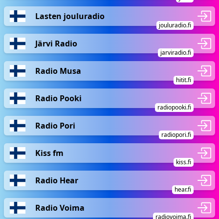
Lasten jouluradio
jouluradio.fi
Järvi Radio
jarviradio.fi
Radio Musa
hitit.fi
Radio Pooki
radiopooki.fi
Radio Pori
radiopori.fi
Kiss fm
kiss.fi
Radio Hear
hear.fi
Radio Voima
radiovoima.fi