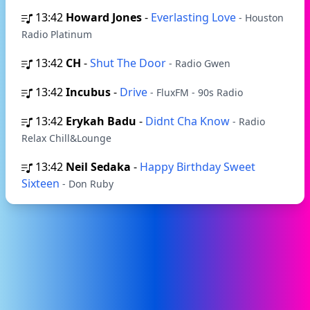
13:42
Howard Jones
-
Everlasting Love
- Houston
Radio Platinum
13:42
CH
-
Shut The Door
- Radio Gwen
13:42
Incubus
-
Drive
- FluxFM - 90s Radio
13:42
Erykah Badu
-
Didnt Cha Know
- Radio
Relax Chill&Lounge
13:42
Neil Sedaka
-
Happy Birthday Sweet
Sixteen
- Don Ruby