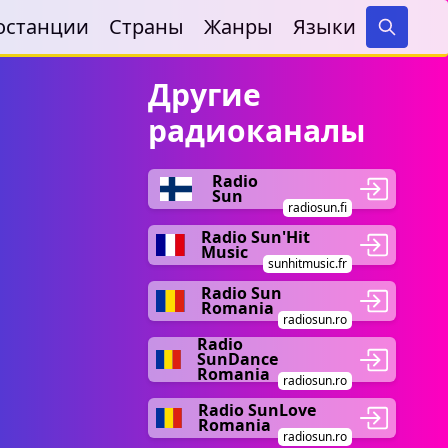
останции
Страны
Жанры
Языки
Search
Другие
радиоканалы
Radio
Sun
radiosun.fi
Radio Sun'Hit
Music
sunhitmusic.fr
Radio Sun
Romania
radiosun.ro
Radio
SunDance
Romania
radiosun.ro
Radio SunLove
Romania
radiosun.ro