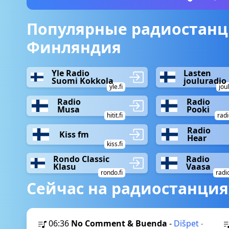
Популярные радиостанц
Финляндия
Yle Radio
Lasten
Suomi Kokkola
jouluradio
yle.fi
joul
Radio
Radio
Musa
Pooki
hitit.fi
radi
Radio
Kiss fm
Hear
kiss.fi
Rondo Classic
Radio
Klasu
Vaasa
rondo.fi
radi
Сейчас на радиостанция
06:36
No Comment & Buenda
-
Dišpet
-