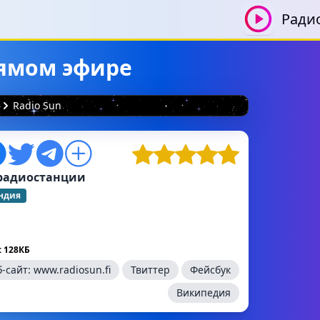
Ради
рямом эфире
Radio Sun
радиостанции
ндия
 128КБ
б-сайт:
www.radiosun.fi
Твиттер
Фейсбук
Википедия