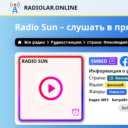
RADIOLAR.ONLINE
Radio Sun – слушать в п
Все радио
Радиостанции
страна: Финляндия
RADIO SUN
EMBED
Информация о 
Страна:
Финля
Языки:
финский
Жанры:
Новости
Кодек: MP3
Битрейт:
Ве