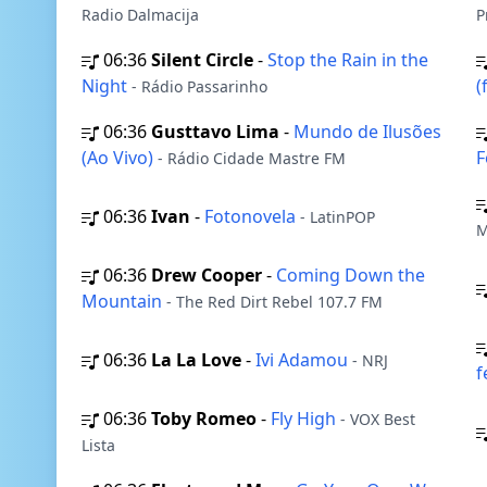
Radio Dalmacija
P
06:36
Silent Circle
-
Stop the Rain in the
Night
(
- Rádio Passarinho
06:36
Gusttavo Lima
-
Mundo de Ilusões
(Ao Vivo)
F
- Rádio Cidade Mastre FM
06:36
Ivan
-
Fotonovela
- LatinPOP
M
06:36
Drew Cooper
-
Coming Down the
Mountain
- The Red Dirt Rebel 107.7 FM
06:36
La La Love
-
Ivi Adamou
- NRJ
f
06:36
Toby Romeo
-
Fly High
- VOX Best
Lista