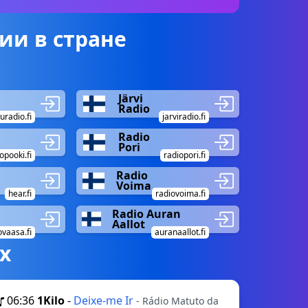
ии в стране
Järvi
Radio
uradio.fi
jarviradio.fi
Radio
Pori
opooki.fi
radiopori.fi
Radio
Voima
hear.fi
radiovoima.fi
Radio Auran
Aallot
ovaasa.fi
auranaallot.fi
х
06:36
1Kilo
-
Deixe-me Ir
- Rádio Matuto da