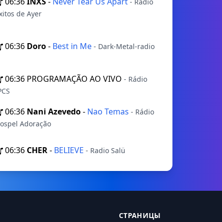
06:36
INXS
-
Never Tear Us Apart
- Radio
xitos de Ayer
06:36
Doro
-
Best in Me
- Dark-Metal-radio
06:36
PROGRAMAÇÃO AO VIVO
- Rádio
PCS
06:36
Nani Azevedo
-
Nao Temas
- Rádio
ospel Adoração
06:36
CHER
-
BELIEVE
- Radio Salü
СТРАНИЦЫ