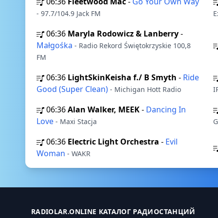
06:36
Fleetwood Mac
-
Go Your Own Way
- 97.7/104.9 Jack FM
E
06:36
Maryla Rodowicz & Lanberry
-
Małgośka
- Radio Rekord Świętokrzyskie 100,8
FM
06:36
LightSkinKeisha f./ B Smyth
-
Ride
Good (Super Clean)
- Michigan Hott Radio
I
06:36
Alan Walker, MEEK
-
Dancing In
Love
- Maxi Stacja
G
06:36
Electric Light Orchestra
-
Evil
Woman
- WAKR
RADIOLAR.ONLINE КАТАЛОГ РАДИОСТАНЦИЙ