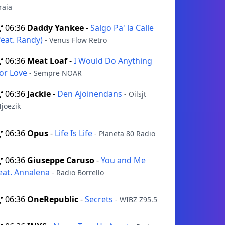
raia
06:36
Daddy Yankee
-
Salgo Pa' la Calle
feat. Randy)
- Venus Flow Retro
06:36
Meat Loaf
-
I Would Do Anything
or Love
- Sempre NOAR
06:36
Jackie
-
Den Ajoinendans
- Oilsjt
joezik
06:36
Opus
-
Life Is Life
- Planeta 80 Radio
06:36
Giuseppe Caruso
-
You and Me
eat. Annalena
- Radio Borrello
06:36
OneRepublic
-
Secrets
- WIBZ Z95.5