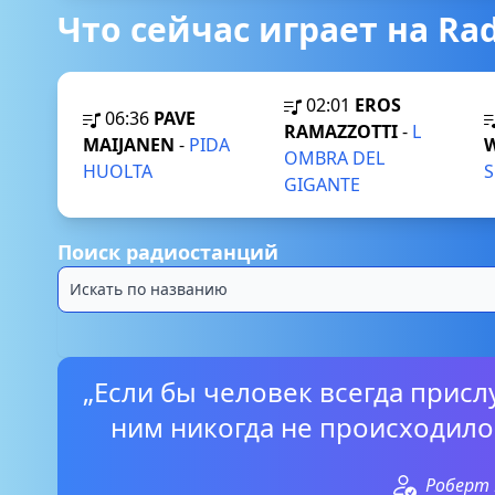
Что сейчас играет на Rad
02:01
EROS
06:36
PAVE
RAMAZZOTTI
-
L
MAIJANEN
-
PIDA
OMBRA DEL
HUOLTA
GIGANTE
Поиск радиостанций
„Если бы человек всегда присл
ним никогда не происходило
Роберт