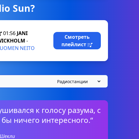
io Sun?
01:56
JANI
Смотреть
WICKHOLM
-
плейлист
SUOMEN NEITO
ушивался к голосу разума, с
 бы ничего интересного.“
 Шекли