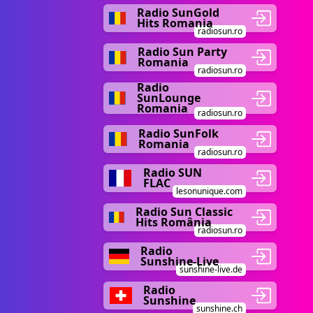
Radio SunGold
Hits Romania
radiosun.ro
Radio Sun Party
Romania
radiosun.ro
Radio
SunLounge
Romania
radiosun.ro
Radio SunFolk
Romania
radiosun.ro
Radio SUN
FLAC
lesonunique.com
Radio Sun Classic
Hits România
radiosun.ro
Radio
Sunshine-Live
sunshine-live.de
Radio
Sunshine
sunshine.ch