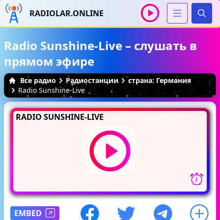
RADIOLAR.ONLINE
Иска
Radio Sunshine-Live – слушать в
прямом эфире
Все радио
Радиостанции
страна: Германия
Radio Sunshine-Live
RADIO SUNSHINE-LIVE
EMBED