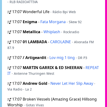
- RLB RADIOATTIVA
17:07
Wonderful Life
- Rádio Bpi Web
17:07
Enigma
-
Fata Morgana
- Skew 92
17:07
Metallica
-
Whiplash
- Rockradio
17:07
01 LAMBADA
-
CAROLAINE
- Alvorada FM
87.9
17:07
/ Artigeardit
-
Lov mig 1 ting
- DR P3
17:07
MARTIN GARRIX & ED SHEERAN
-
REPEAT
IT
- Antenne Thuringen West
17:07
Andrew Gold
-
Never Let Her Slip Away
-
Via Radio - La 2
17:07
Broken Vessels (Amazing Grace) Hillsong
Worship
- Gotas Vivas