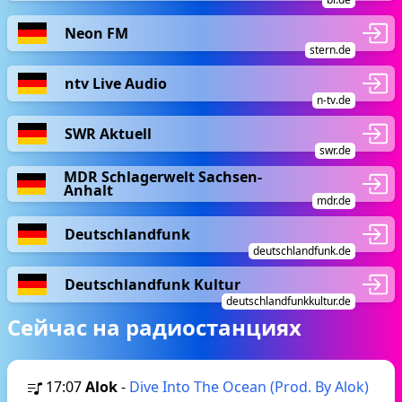
Neon FM
stern.de
ntv Live Audio
n-tv.de
SWR Aktuell
swr.de
MDR Schlagerwelt Sachsen-
Anhalt
mdr.de
Deutschlandfunk
deutschlandfunk.de
Deutschlandfunk Kultur
deutschlandfunkkultur.de
Сейчас на радиостанциях
17:07
Alok
-
Dive Into The Ocean (Prod. By Alok)