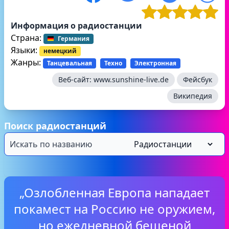
Информация о радиостанции
Страна:
Германия
Языки:
немецкий
Жанры:
Танцевальная
Техно
Электронная
Веб-сайт:
www.sunshine-live.de
Фейсбук
Википедия
Поиск радиостанций
„Озлобленная Европа нападает
покамест на Россию не оружием,
но ежедневной бешеной