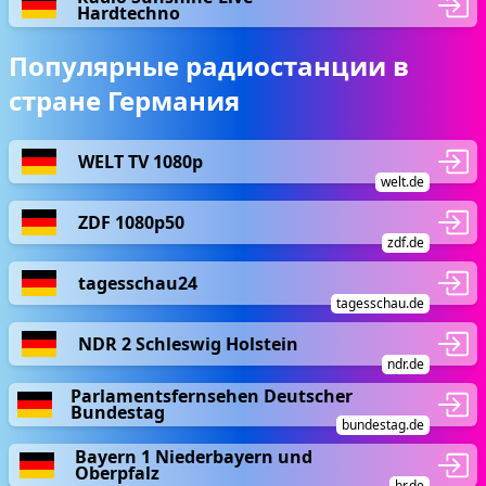
Hardtechno
Популярные радиостанции в
стране Германия
WELT TV 1080p
welt.de
ZDF 1080p50
zdf.de
tagesschau24
tagesschau.de
NDR 2 Schleswig Holstein
ndr.de
Parlamentsfernsehen Deutscher
Bundestag
bundestag.de
Bayern 1 Niederbayern und
Oberpfalz
br.de