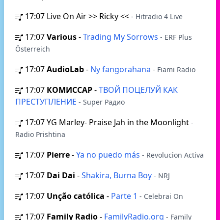
17:07
Live On Air >> Ricky <<
- Hitradio 4 Live
17:07
Various
-
Trading My Sorrows
- ERF Plus
Österreich
17:07
AudioLab
-
Ny fangorahana
- Fiami Radio
17:07
КОМИССАР
-
ТВОЙ ПОЦЕЛУЙ КАК
ПРЕСТУПЛЕНИЕ
- Super Радио
17:07
YG Marley- Praise Jah in the Moonlight
-
Radio Prishtina
17:07
Pierre
-
Ya no puedo más
- Revolucion Activa
17:07
Dai Dai
-
Shakira, Burna Boy
- NRJ
17:07
Unção católica
-
Parte 1
- Celebrai On
17:07
Family Radio
-
FamilyRadio.org
- Family