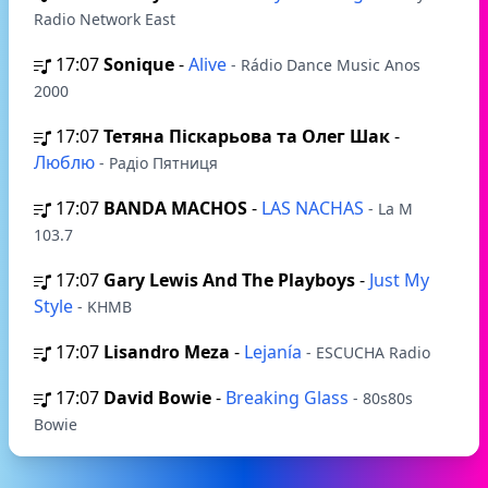
Radio Network East
17:07
Sonique
-
Alive
- Rádio Dance Music Anos
2000
17:07
Тетяна Піскарьова та Олег Шак
-
Люблю
- Радіо Пятниця
17:07
BANDA MACHOS
-
LAS NACHAS
- La M
103.7
17:07
Gary Lewis And The Playboys
-
Just My
Style
- KHMB
17:07
Lisandro Meza
-
Lejanía
- ESCUCHA Radio
17:07
David Bowie
-
Breaking Glass
- 80s80s
Bowie