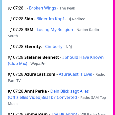
07:28
.
-
Broken Wings
- The Peak
07:28
Sido
-
Bilder Im Kopf
- Dj Reditec
07:28
REM
-
Losing My Religion
- Nation Radio
South
07:28
Eternity.
-
Cimberly
- NRJ
07:28
Stefanie Bennett
-
I Should Have Known
(Club Mix)
- Wepa.Fm
07:28
AzuraCast.com
-
AzuraCast is Live!
- Radio
Pam TV
07:28
Anni Perka
-
Dein Blick sagt Alles
(Offizielles Video)8ea1b7 Converted
- Radio SAM Top
Music
07:28
Emme Rain
-
The Blueprint
- VIP Radio New