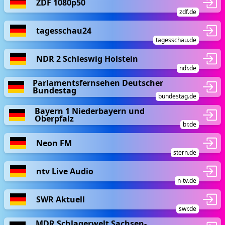
ZDF 1080p50
zdf.de
tagesschau24
tagesschau.de
NDR 2 Schleswig Holstein
ndr.de
Parlamentsfernsehen Deutscher
Bundestag
bundestag.de
Bayern 1 Niederbayern und
Oberpfalz
br.de
Neon FM
stern.de
ntv Live Audio
n-tv.de
SWR Aktuell
swr.de
MDR Schlagerwelt Sachsen-