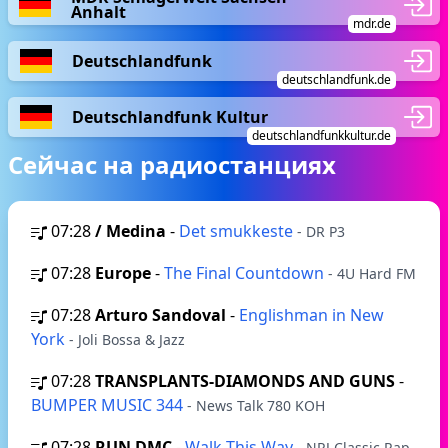
Anhalt
mdr.de
Deutschlandfunk
deutschlandfunk.de
Deutschlandfunk Kultur
deutschlandfunkkultur.de
Сейчас на радиостанциях
07:28
/ Medina
-
Det smukkeste
- DR P3
07:28
Europe
-
The Final Countdown
- 4U Hard FM
07:28
Arturo Sandoval
-
Englishman in New
York
- Joli Bossa & Jazz
07:28
TRANSPLANTS-DIAMONDS AND GUNS
-
BUMPER MUSIC 344
- News Talk 780 KOH
07:28
RUN DMC
-
Walk This Way
- NRJ Classic Rap