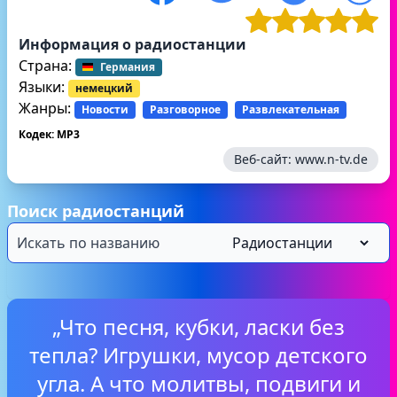
Информация о радиостанции
Страна:
Германия
Языки:
немецкий
Жанры:
Новости
Разговорное
Развлекательная
Кодек: MP3
Веб-сайт:
www.n-tv.de
Поиск радиостанций
„Что песня, кубки, ласки без
тепла? Игрушки, мусор детского
угла. А что молитвы, подвиги и