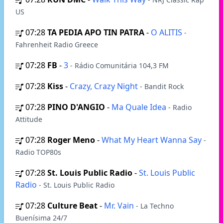
US
07:28
TA PEDIA APO TIN PATRA
-
O ALITIS
-
Fahrenheit Radio Greece
07:28
FB
-
3
- Rádio Comunitária 104,3 FM
07:28
Kiss
-
Crazy, Crazy Night
- Bandit Rock
07:28
PINO D'ANGIO
-
Ma Quale Idea
- Radio
Attitude
07:28
Roger Meno
-
What My Heart Wanna Say
-
Radio TOP80s
07:28
St. Louis Public Radio
-
St. Louis Public
Radio
- St. Louis Public Radio
07:28
Culture Beat
-
Mr. Vain
- La Techno
Buenísima 24/7