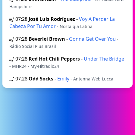
Hampshire
07:28
José Luis Rodríguez
-
Voy A Perder La
Cabeza Por Tu Amor
- Nostalgia Latina
07:28
Beverlei Brown
-
Gonna Get Over You
-
Rádio Social Plus Brasil
07:28
Red Hot Chili Peppers
-
Under The Bridge
- MHR24 - My-Hitradio24
07:28
Odd Socks
-
Emily
- Antenna Web Lucca