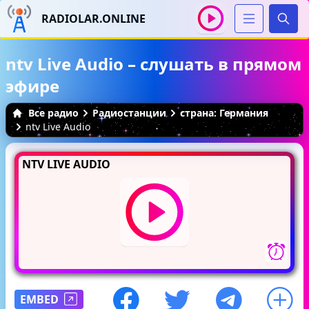
RADIOLAR.ONLINE
Иска
ntv Live Audio – слушать в прямом
эфире
Все радио
Радиостанции
страна: Германия
ntv Live Audio
NTV LIVE AUDIO
EMBED