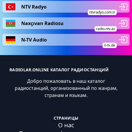
NTV Radyo
ntvradyo.com.tr
Naxçıvan Radiosu
radio.ntv.az
N-TV Audio
n-tv.de
RADIOLAR.ONLINE КАТАЛОГ РАДИОСТАНЦИЙ
Добро пожаловать в наш каталог
радиостанций, организованный по жанрам,
странам и языкам.
СТРАНИЦЫ
О нас