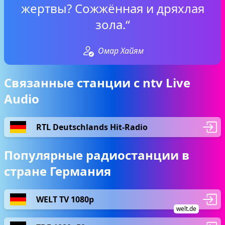
жертвы? Сожжённая и дряхлая
зола.“
Омар Хайям
Связанные станции с ntv Live
Audio
RTL Deutschlands Hit-Radio
Популярные радиостанции в
стране Германия
WELT TV 1080p
welt.de