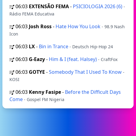
06:03
EXTENSÃO FEMA
-
PSICIOLOGIA 2026 (6)
-
Rádio FEMA Educativa
06:03
Josh Ross
-
Hate How You Look
- 98.9 Nash
Icon
06:03
LX
-
Bin in Trance
- Deutsch Hip-Hop 24
06:03
G-Eazy
-
Him & I (feat. Halsey)
- CraftFox
06:03
GOTYE
-
Somebody That I Used To Know
-
KOSI
06:03
Kenny Fasipe
-
Before the Difficult Days
Come
- Gospel FM Nigeria