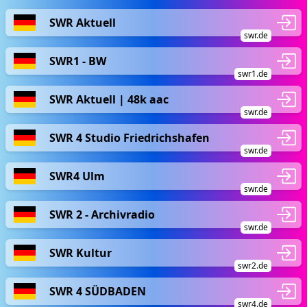
SWR Aktuell
swr.de
SWR1 - BW
swr1.de
SWR Aktuell | 48k aac
swr.de
SWR 4 Studio Friedrichshafen
swr.de
SWR4 Ulm
swr.de
SWR 2 - Archivradio
swr.de
SWR Kultur
swr2.de
SWR 4 SÜDBADEN
swr4.de