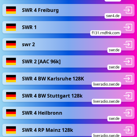
SWR 4 Freiburg
swr4.de
SWR 1
f131.rndfnk.com
swr 2
swr.de
SWR 2 [AAC 96k]
swr.de
SWR 4 BW Karlsruhe 128K
liveradio.swr.de
SWR 4 BW Stuttgart 128k
liveradio.swr.de
SWR 4 Heilbronn
swr.de
SWR 4 RP Mainz 128k
liveradio.swr.de