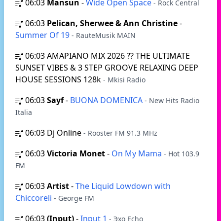
06:03
Mansun
-
Wide Open Space
- Rock Central
06:03
Pelican, Sherwee & Ann Christine
-
Summer Of 19
- RauteMusik MAIN
06:03
AMAPIANO MIX 2026 ?? THE ULTIMATE
SUNSET VIBES & 3 STEP GROOVE RELAXING DEEP
HOUSE SESSIONS 128k
- Mkisi Radio
06:03
Sayf
-
BUONA DOMENICA
- New Hits Radio
Italia
06:03
Dj Online
- Rooster FM 91.3 MHz
06:03
Victoria Monet
-
On My Mama
- Hot 103.9
FM
06:03
Artist
-
The Liquid Lowdown with
Chiccoreli
- George FM
06:03
(Input)
-
Input 1
- Эхо Echo