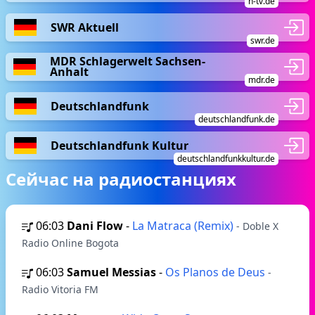
n-tv.de
SWR Aktuell
swr.de
MDR Schlagerwelt Sachsen-
Anhalt
mdr.de
Deutschlandfunk
deutschlandfunk.de
Deutschlandfunk Kultur
deutschlandfunkkultur.de
Сейчас на радиостанциях
06:03
Dani Flow
-
La Matraca (Remix)
- Doble X
Radio Online Bogota
06:03
Samuel Messias
-
Os Planos de Deus
-
Radio Vitoria FM