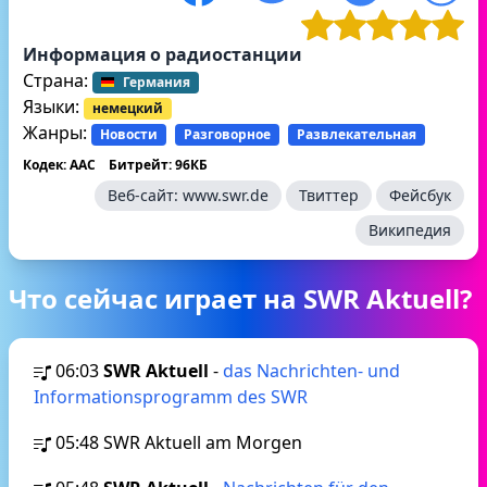
Информация о радиостанции
Страна:
Германия
Языки:
немецкий
Жанры:
Новости
Разговорное
Развлекательная
Кодек: AAC
Битрейт: 96КБ
Веб-сайт:
www.swr.de
Твиттер
Фейсбук
Википедия
Что сейчас играет на SWR Aktuell?
06:03
SWR Aktuell
-
das Nachrichten- und
Informationsprogramm des SWR
05:48
SWR Aktuell am Morgen