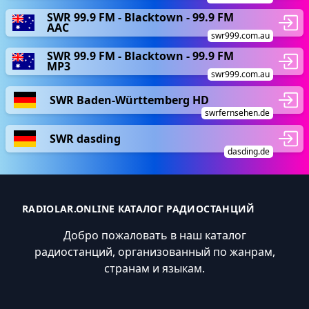
SWR 99.9 FM - Blacktown - 99.9 FM
AAC
swr999.com.au
SWR 99.9 FM - Blacktown - 99.9 FM
MP3
swr999.com.au
SWR Baden-Württemberg HD
swrfernsehen.de
SWR dasding
dasding.de
RADIOLAR.ONLINE КАТАЛОГ РАДИОСТАНЦИЙ
Добро пожаловать в наш каталог
радиостанций, организованный по жанрам,
странам и языкам.