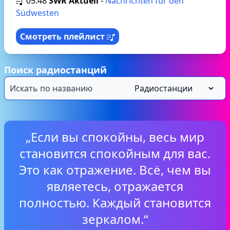
05:48
SWR Aktuell
-
Nachrichten für den
Südwesten
Смотреть плейлист
Поиск радиостанций
„Если вы спокойны, весь мир
становится спокойным для вас.
Это как отражение. Всё, чем вы
являетесь, отражается
полностью. Каждый становится
зеркалом.“