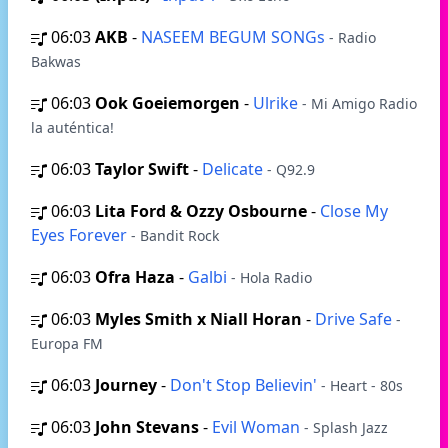
06:03
AKB
-
NASEEM BEGUM SONGs
- Radio
Bakwas
06:03
Ook Goeiemorgen
-
Ulrike
- Mi Amigo Radio
la auténtica!
06:03
Taylor Swift
-
Delicate
- Q92.9
06:03
Lita Ford & Ozzy Osbourne
-
Close My
Eyes Forever
- Bandit Rock
06:03
Ofra Haza
-
Galbi
- Hola Radio
06:03
Myles Smith x Niall Horan
-
Drive Safe
-
Europa FM
06:03
Journey
-
Don't Stop Believin'
- Heart - 80s
06:03
John Stevans
-
Evil Woman
- Splash Jazz