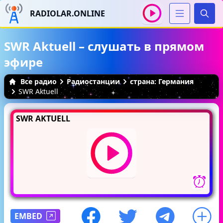
RADIOLAR.ONLINE
Иска
SWR Aktuell – слушать в прямом
эфире
Все радио
Радиостанции
страна: Германия
SWR Aktuell
SWR AKTUELL
EMBED