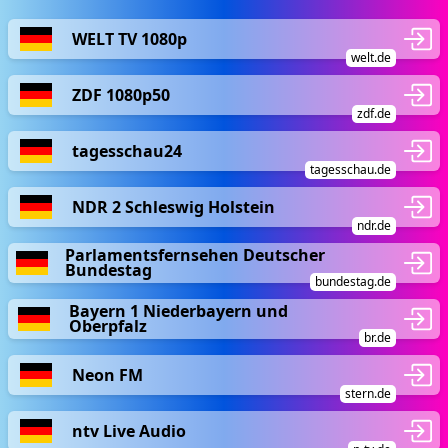
WELT TV 1080p
welt.de
ZDF 1080p50
zdf.de
tagesschau24
tagesschau.de
NDR 2 Schleswig Holstein
ndr.de
Parlamentsfernsehen Deutscher
Bundestag
bundestag.de
Bayern 1 Niederbayern und
Oberpfalz
br.de
Neon FM
stern.de
ntv Live Audio