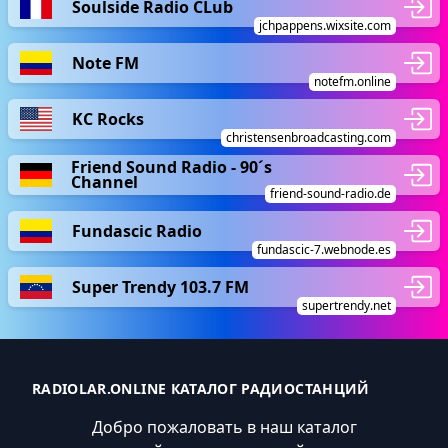
Soulside Radio CLub
jchpappens.wixsite.com
Note FM
notefm.online
KC Rocks
christensenbroadcasting.com
Friend Sound Radio - 90´s
Channel
friend-sound-radio.de
Fundascic Radio
fundascic-7.webnode.es
Super Trendy 103.7 FM
supertrendy.net
RADIOLAR.ONLINE КАТАЛОГ РАДИОСТАНЦИЙ
Добро пожаловать в наш каталог