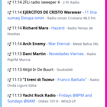
11:14
2FLi radio sweeper 4
- 2 Fli Radio
11:14
EJERCITOS DE CRISTO Warawar
-
11 Ima
sumaq Diospa simin
- Radio Union Cristiana 98.5 Fm
11:14
Richard Marx
-
Hazard
- Radio Temas de
Novelas
11:14
Arch Enemy
-
War Eternal
- Metal Bahia SRL
11:13
Dani Martin
-
Novedades Viernes
- Radio
PopFM Murcia
11:13
Altijd In De Buurt
- Studio040
11:13
"I treni di Tozeur
-
Franco Battiato"
- Radio
Onda Ligure Italia
11:13
Yacht Rock Radio
-
Fridays @8PM and
Sundays @6AM
- Oldies 107.9 - WOLD-LP