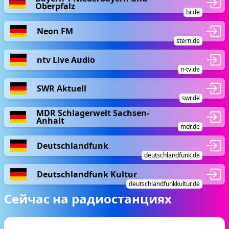
Oberpfalz
br.de
Neon FM
stern.de
ntv Live Audio
n-tv.de
SWR Aktuell
swr.de
MDR Schlagerwelt Sachsen-
Anhalt
mdr.de
Deutschlandfunk
deutschlandfunk.de
Deutschlandfunk Kultur
deutschlandfunkkultur.de
Сейчас на радиостанциях