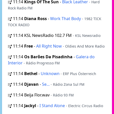
11:14
Kings Of The Sun
-
Black Leather
- Hard
Rock Radio FM
11:14
Diana Ross
-
Work That Body
- 1982 TICK
TOCK RADIO
11:14
KSL NewsRadio 102.7 FM
- KSL Newsradio
11:14
Free
-
All Right Now
- Oldies And More Radio
11:14
Os Barões Da Pisadinha
-
Galera do
Interior
- Rádio Progresso FM
11:14
Bethel
-
Unknown
- ERF Plus Österreich
11:14
Djavan
-
Se...
- Rádio Zona Sul FM
11:14
Beija Flor.wav
- Rádio 93 FM
11:14
Jackyl
-
I Stand Alone
- Electric Circus Radio