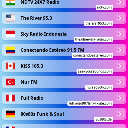
NDTV 24X7 Radio
ndtv.com
The River 95.3
theriver953.com
Sky Radio Indonesia
theallnewskyradio.com
Conectando Estéreo 91.5 FM
conectandoestereo.com
KiSS 105.3
seekyoursounds.com
Nur FM
nurradyotv.com
Full Radio
fullradio987fm.wixsite.com
80s80s Funk & Soul
80s80s.de