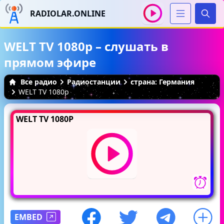
RADIOLAR.ONLINE
Иска
WELT TV 1080p – слушать в
прямом эфире
Все радио
Радиостанции
страна: Германия
WELT TV 1080p
WELT TV 1080P
EMBED