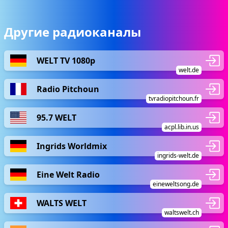
Другие радиоканалы
WELT TV 1080p
welt.de
Radio Pitchoun
tvradiopitchoun.fr
95.7 WELT
acpl.lib.in.us
Ingrids Worldmix
ingrids-welt.de
Eine Welt Radio
eineweltsong.de
WALTS WELT
waltswelt.ch