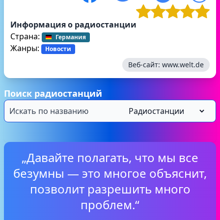
Информация о радиостанции
Страна:
Германия
Жанры:
Новости
Веб-сайт:
www.welt.de
Поиск радиостанций
„Давайте полагать, что мы все
безумны — это многое объяснит,
позволит разрешить много
проблем.“