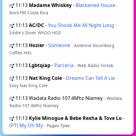
11:13
Madame Whiskey
-
Blackened House
-
Rock FM Costa Rica
11:13
AC/DC
-
You Shook Me All Night Long
-
Eddie's Diner WYOO-HD3
11:13
Hozier
-
Someone
- Antenne Vorarlberg
Coffee Hits
11:13
Lgbtqiap
-
Parceria
- Web Rádio Sintab
11:13
Nat King Cole
-
Dreams Can Tell A Lie
-
Easy Nat King Cole
11:13
Wadata Radio 107.4Mhz Niamey
- Wadata
Radio 107.4Mhz Niamey
11:13
Kylie Minogue & Bebe Rexha & Tove Lo
-
(РТ) My Oh My
- Радио Трек