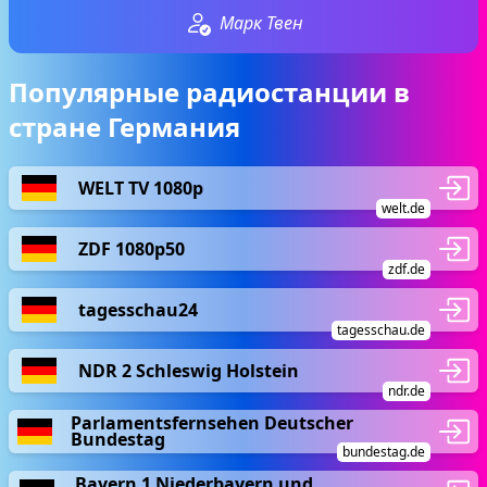
Марк Твен
Популярные радиостанции в
стране Германия
WELT TV 1080p
welt.de
ZDF 1080p50
zdf.de
tagesschau24
tagesschau.de
NDR 2 Schleswig Holstein
ndr.de
Parlamentsfernsehen Deutscher
Bundestag
bundestag.de
Bayern 1 Niederbayern und