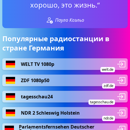
хорошо, это жизнь.“
Пауло Коэльо
Популярные радиостанции в
стране Германия
WELT TV 1080p
welt.de
ZDF 1080p50
zdf.de
tagesschau24
tagesschau.de
NDR 2 Schleswig Holstein
ndr.de
Parlamentsfernsehen Deutscher