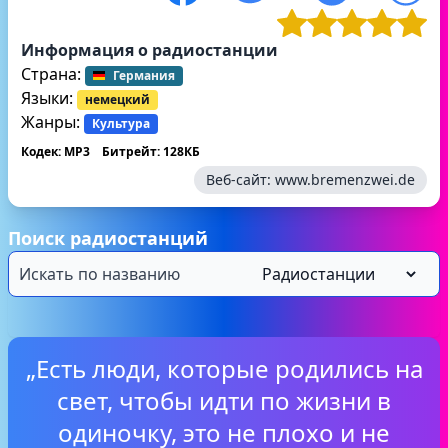
Информация о радиостанции
Страна:
Германия
Языки:
немецкий
Жанры:
Культура
Кодек: MP3
Битрейт: 128КБ
Веб-сайт:
www.bremenzwei.de
Поиск радиостанций
„Есть люди, которые родились на
свет, чтобы идти по жизни в
одиночку, это не плохо и не