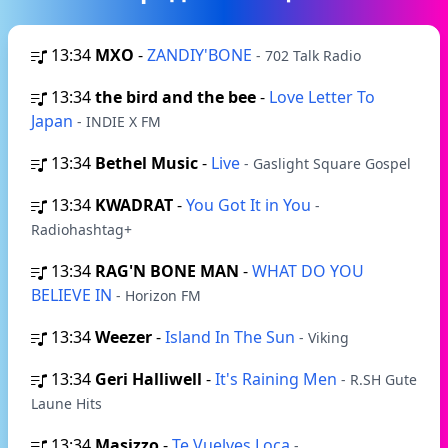
13:34
MXO
-
ZANDIY'BONE
- 702 Talk Radio
13:34
the bird and the bee
-
Love Letter To
Japan
- INDIE X FM
13:34
Bethel Music
-
Live
- Gaslight Square Gospel
13:34
KWADRAT
-
You Got It in You
-
Radiohashtag+
13:34
RAG'N BONE MAN
-
WHAT DO YOU
BELIEVE IN
- Horizon FM
13:34
Weezer
-
Island In The Sun
- Viking
13:34
Geri Halliwell
-
It's Raining Men
- R.SH Gute
Laune Hits
13:34
Masizzo
-
Te Vuelves Loca
-