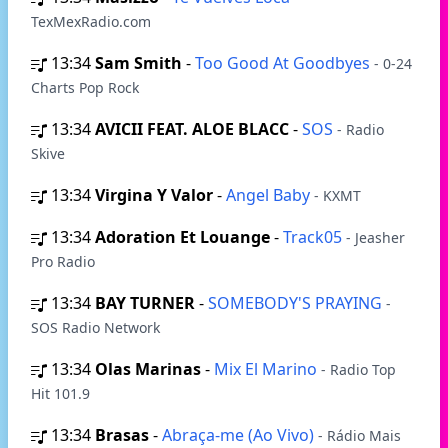
TexMexRadio.com
13:34
Sam Smith
-
Too Good At Goodbyes
- 0-24
Charts Pop Rock
13:34
AVICII FEAT. ALOE BLACC
-
SOS
- Radio
Skive
13:34
Virgina Y Valor
-
Angel Baby
- KXMT
13:34
Adoration Et Louange
-
Track05
- Jeasher
Pro Radio
13:34
BAY TURNER
-
SOMEBODY'S PRAYING
-
SOS Radio Network
13:34
Olas Marinas
-
Mix El Marino
- Radio Top
Hit 101.9
13:34
Brasas
-
Abraça-me (Ao Vivo)
- Rádio Mais