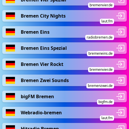
bremenvier.de
Bremen City Nights
laut.fm
Bremen Eins
radiobremen.de
Bremen Eins Spezial
bremeneins.de
Bremen Vier Rockt
bremenvier.de
Bremen Zwei Sounds
bremenzwei.de
bigFM Bremen
bigfm.de
Webradio-bremen
laut.fm
Hitradio Bremen