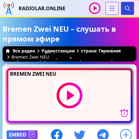
RADIOLAR.ONLINE
Иска
Bremen Zwei NEU – слушать в
прямом эфире
Все радио
Радиостанции
страна: Германия
Bremen Zwei NEU
BREMEN ZWEI NEU
EMBED