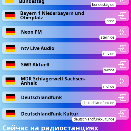
Bundestag
bundestag.de
Bayern 1 Niederbayern und
Oberpfalz
br.de
Neon FM
stern.de
ntv Live Audio
n-tv.de
SWR Aktuell
swr.de
MDR Schlagerwelt Sachsen-
Anhalt
mdr.de
Deutschlandfunk
deutschlandfunk.de
Deutschlandfunk Kultur
deutschlandfunkkultur.de
Сейчас на радиостанциях