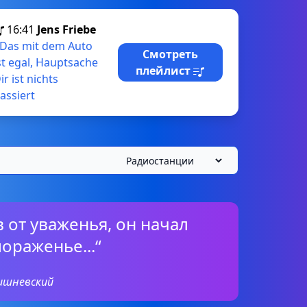
16:41
Jens Friebe
Das mit dem Auto
Смотреть
st egal, Hauptsache
плейлист
ir ist nichts
assiert
ав от уваженья, он начал
пораженье...“
ишневский