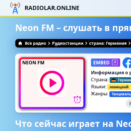
RADIOLAR.ONLINE
Neon FM – слушать в пр
Все радио
Радиостанции
страна: Германия
NEON FM
EMBED
Информация о 
Страна:
Герма
Языки:
немецкий
Жанры:
Танцеваль
Что сейчас играет на Ne