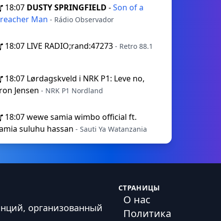
18:07
DUSTY SPRINGFIELD
-
Son of a
reacher Man
- Rádio Observador
18:07
LIVE RADIO;rand:47273
- Retro 88.1
18:07
Lørdagskveld i NRK P1: Leve no,
ron Jensen
- NRK P1 Nordland
18:07
wewe samia wimbo official ft.
amia suluhu hassan
- Sauti Ya Watanzania
СТРАНИЦЫ
О нас
анций, организованный
Политика