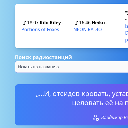
-
18:07
Rilo Kiley
-
16:46
Heiko
-
i
Portions of Foxes
NEON RADIO
D
p
Поиск радиостанций
„...И, отсидев кровать, уст
целовать её на 
Владимир В