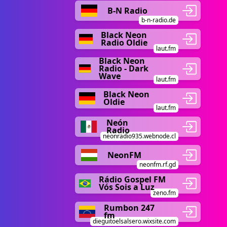
B-N Radio
b-n-radio.de
Black Neon
Radio Oldie
laut.fm
Black Neon
Radio - Dark
Wave
laut.fm
Black Neon
Oldie
laut.fm
Neón
Radio
neonradio935.webnode.cl
NeonFM
neonfm.rf.gd
Rádio Gospel FM
Vós Sois a Luz
zeno.fm
Rumbon 247
fm
dieguitoelsalsero.wixsite.com