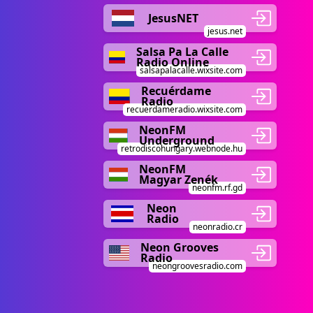
JesusNET
jesus.net
Salsa Pa La Calle
Radio Online
salsapalacalle.wixsite.com
Recuérdame
Radio
recuerdameradio.wixsite.com
NeonFM
Underground
retrodiscohungary.webnode.hu
NeonFM
Magyar Zenék
neonfm.rf.gd
Neon
Radio
neonradio.cr
Neon Grooves
Radio
neongroovesradio.com