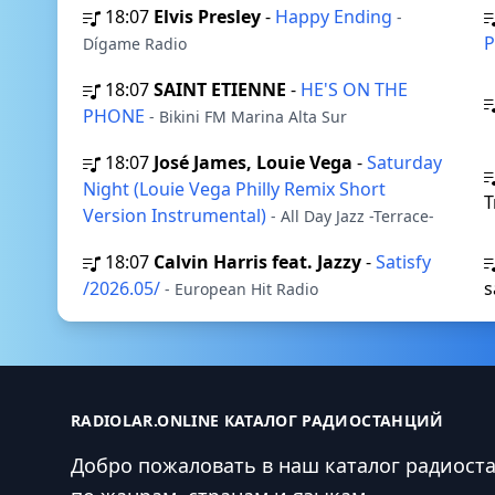
18:07
Elvis Presley
-
Happy Ending
-
P
Dígame Radio
18:07
SAINT ETIENNE
-
HE'S ON THE
PHONE
- Bikini FM Marina Alta Sur
18:07
José James, Louie Vega
-
Saturday
Night (Louie Vega Philly Remix Short
T
Version Instrumental)
- All Day Jazz -Terrace-
18:07
Calvin Harris feat. Jazzy
-
Satisfy
/2026.05/
s
- European Hit Radio
RADIOLAR.ONLINE КАТАЛОГ РАДИОСТАНЦИЙ
Добро пожаловать в наш каталог радиост