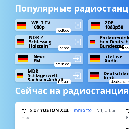
Популярные радиостанц
WELT TV
ZDF
1080p
1080p50
welt.de
NDR 2
Parlamentsf
Schleswig
hen Deutsch
Holstein
Bundestag
ndr.de
bund
Neon
ntv Live
FM
Audio
stern.de
MDR
Deutschla
Schlagerwelt
funk
Sachsen-Anhalt
mdr.de
deutschlan
Сейчас на радиостанция
18:07
YUSTON XIII
-
Immortel
- NRJ Urban
Hits
R