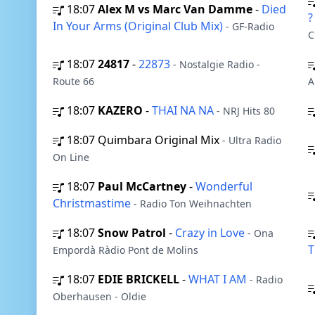
18:07
Alex M vs Marc Van Damme
-
Died
?
In Your Arms (Original Club Mix)
- GF-Radio
C
18:07
24817
-
22873
- Nostalgie Radio -
Route 66
A
18:07
KAZERO
-
THAI NA NA
- NRJ Hits 80
18:07
Quimbara Original Mix
- Ultra Radio
On Line
18:07
Paul McCartney
-
Wonderful
Christmastime
- Radio Ton Weihnachten
18:07
Snow Patrol
-
Crazy in Love
- Ona
T
Empordà Ràdio Pont de Molins
18:07
EDIE BRICKELL
-
WHAT I AM
- Radio
Oberhausen - Oldie