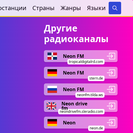
останции
Страны
Жанры
Языки
Search
Другие
радиоканалы
Neon FM
tropicaldigitalrd.com
Neon FM
stern.de
Neon FM
neonfm.tilda.ws
Neon drive
fm
neondrivefm.sleradio.com
Neon
neon.de