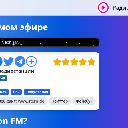
Ради
ямом эфире
Neon FM
радиостанции
ния
ная
Рок
Популярная
Веб-сайт:
www.stern.de
Твиттер
Фейсбук
on FM?