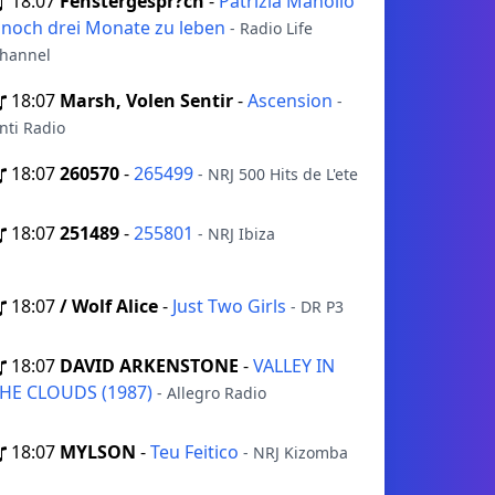
18:07
Fenstergespr?ch
-
Patrizia Manolio
 noch drei Monate zu leben
- Radio Life
hannel
18:07
Marsh, Volen Sentir
-
Ascension
-
nti Radio
18:07
260570
-
265499
- NRJ 500 Hits de L'ete
18:07
251489
-
255801
- NRJ Ibiza
18:07
/ Wolf Alice
-
Just Two Girls
- DR P3
18:07
DAVID ARKENSTONE
-
VALLEY IN
HE CLOUDS (1987)
- Allegro Radio
18:07
MYLSON
-
Teu Feitico
- NRJ Kizomba