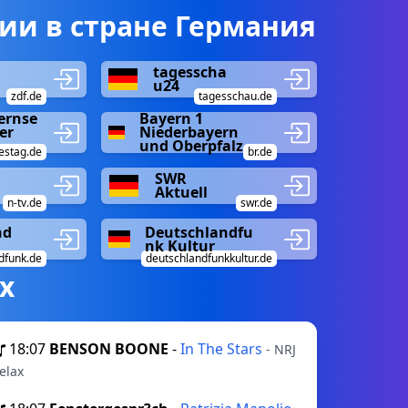
ии в стране Германия
tagesscha
u24
zdf.de
tagesschau.de
ernse
Bayern 1
er
Niederbayern
und Oberpfalz
estag.de
br.de
SWR
Aktuell
n-tv.de
swr.de
nd
Deutschlandfu
nk Kultur
dfunk.de
deutschlandfunkkultur.de
х
18:07
BENSON BOONE
-
In The Stars
- NRJ
elax