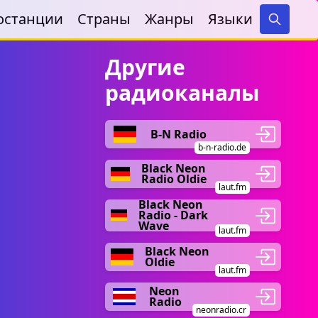
останции
Страны
Жанры
Языки
Search
Другие
радиоканалы
B-N Radio
b-n-radio.de
Black Neon
Radio Oldie
laut.fm
Black Neon
Radio - Dark
Wave
laut.fm
Black Neon
Oldie
laut.fm
Neon
Radio
neonradio.cr