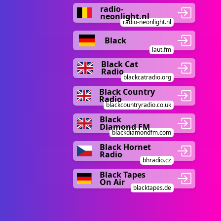
radio-
neonlight.nl
radio-neonlight.nl
Black
laut.fm
Black Cat
Radio
blackcatradio.org
Black Country
Radio
blackcountryradio.co.uk
Black
Diamond FM
blackdiamondfm.com
Black Hornet
Radio
bhradio.cz
Black Tapes
On Air
blacktapes.de