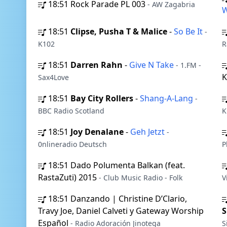
18:51
Rock Parade PL 003
- AW Zagabria
W
18:51
Clipse, Pusha T & Malice
-
So Be It
-
K102
R
18:51
Darren Rahn
-
Give N Take
- 1.FM -
K
Sax4Love
18:51
Bay City Rollers
-
Shang-A-Lang
-
BBC Radio Scotland
K
18:51
Joy Denalane
-
Geh Jetzt
-
0nlineradio Deutsch
P
18:51
Dado Polumenta Balkan (feat.
RastaZuti) 2015
- Club Music Radio - Folk
V
18:51
Danzando | Christine D’Clario,
Travy Joe, Daniel Calveti y Gateway Worship
S
Español
- Radio Adoración Jinotega
S