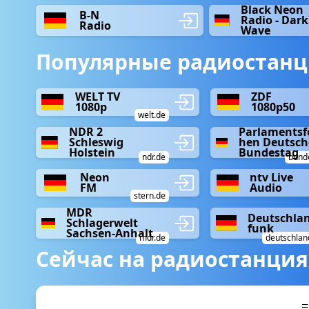
Black Neon
B-N
Radio - Dark
Radio
Wave
Популярные радиостанц
WELT TV
ZDF
1080p
1080p50
welt.de
NDR 2
Parlamentsf
Schleswig
hen Deutsch
Holstein
Bundestag
ndr.de
bund
Neon
ntv Live
FM
Audio
stern.de
MDR
Deutschla
Schlagerwelt
funk
Sachsen-Anhalt
mdr.de
deutschlan
Сейчас на радиостанция