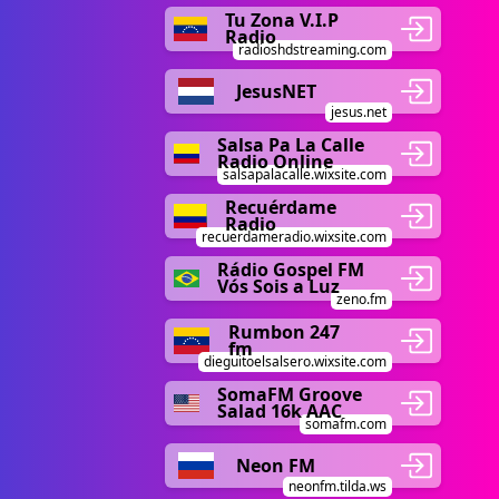
Tu Zona V.I.P
Radio
radioshdstreaming.com
JesusNET
jesus.net
Salsa Pa La Calle
Radio Online
salsapalacalle.wixsite.com
Recuérdame
Radio
recuerdameradio.wixsite.com
Rádio Gospel FM
Vós Sois a Luz
zeno.fm
Rumbon 247
fm
dieguitoelsalsero.wixsite.com
SomaFM Groove
Salad 16k AAC
somafm.com
Neon FM
neonfm.tilda.ws