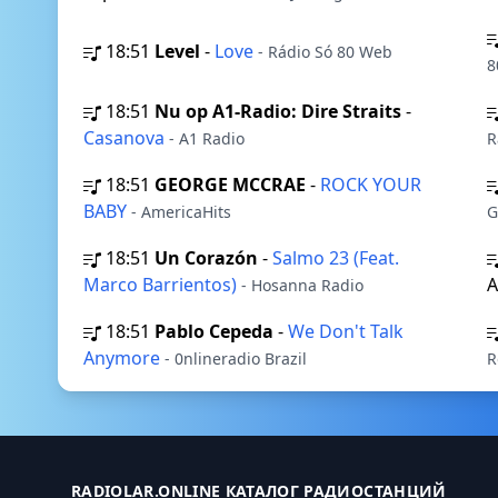
18:51
Level
-
Love
- Rádio Só 80 Web
8
18:51
Nu op A1-Radio: Dire Straits
-
Casanova
- A1 Radio
R
18:51
GEORGE MCCRAE
-
ROCK YOUR
BABY
- AmericaHits
G
18:51
Un Corazón
-
Salmo 23 (Feat.
Marco Barrientos)
- Hosanna Radio
18:51
Pablo Cepeda
-
We Don't Talk
Anymore
- 0nlineradio Brazil
R
RADIOLAR.ONLINE КАТАЛОГ РАДИОСТАНЦИЙ