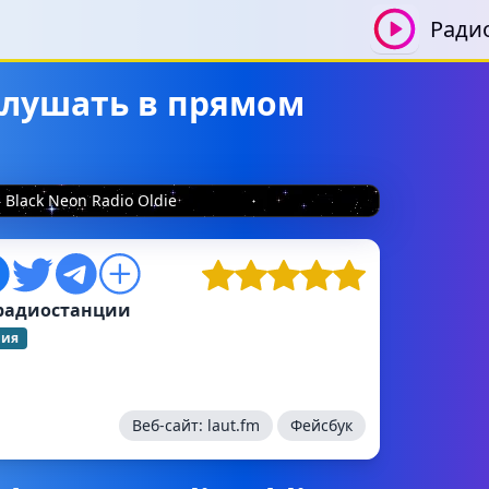
Ради
 слушать в прямом
Black Neon Radio Oldie
радиостанции
ния
Веб-сайт:
laut.fm
Фейсбук