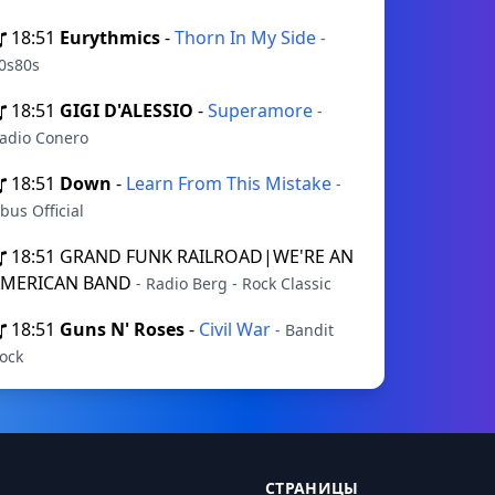
18:51
Eurythmics
-
Thorn In My Side
-
0s80s
18:51
GIGI D'ALESSIO
-
Superamore
-
adio Conero
18:51
Down
-
Learn From This Mistake
-
bus Official
18:51
GRAND FUNK RAILROAD|WE'RE AN
AMERICAN BAND
- Radio Berg - Rock Classic
18:51
Guns N' Roses
-
Civil War
- Bandit
ock
СТРАНИЦЫ