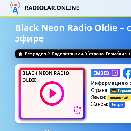
RADIOLAR.ONLINE
Black Neon Radio Oldie –
эфире
Все радио
Радиостанции
страна: Германия
BLACK NEON RADIO
EMBED
OLDIE
Информация о 
Страна:
Герма
Языки:
немецкий
Жанры:
Ретро