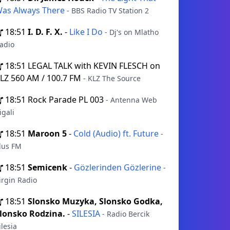
as Always There
- BBS Radio TV Station 2
18:51
I. D. F. X.
-
Like I Do
- Dj's on Mlatho
adio
18:51
LEGAL TALK with KEVIN FLESCH on
LZ 560 AM / 100.7 FM
- KLZ The Source
18:51
Rock Parade PL 003
- Antenna Web
igali
18:51
Maroon 5
-
Cold (Audio) ft. Future
-
lus FM
18:51
Semicenk
-
Gözlerinden Gözlerine
-
irgin Radio
18:51
Slonsko Muzyka, Slonsko Godka,
lonsko Rodzina.
-
SILESIA
- Radio Bercik
ilesia