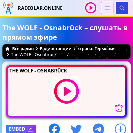
RADIOLAR.ONLINE
Иска
The WOLF - Osnabrück – слушать в
прямом эфире
Все радио
Радиостанции
страна: Германия
The WOLF - Osnabrück
THE WOLF - OSNABRÜCK
EMBED