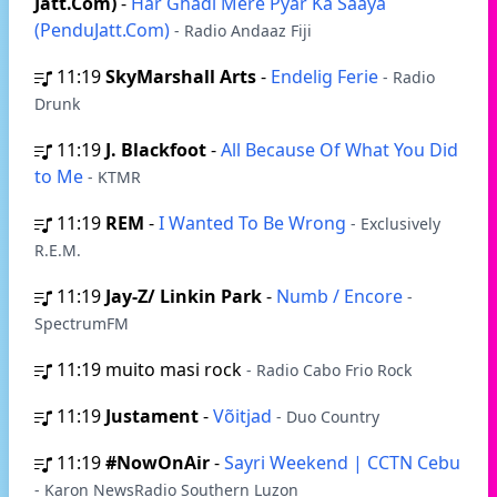
Jatt.Com)
-
Har Ghadi Mere Pyar Ka Saaya
(PenduJatt.Com)
- Radio Andaaz Fiji
11:19
SkyMarshall Arts
-
Endelig Ferie
- Radio
Drunk
11:19
J. Blackfoot
-
All Because Of What You Did
to Me
- KTMR
11:19
REM
-
I Wanted To Be Wrong
- Exclusively
R.E.M.
11:19
Jay-Z/ Linkin Park
-
Numb / Encore
-
SpectrumFM
11:19
muito masi rock
- Radio Cabo Frio Rock
11:19
Justament
-
Võitjad
- Duo Country
11:19
#NowOnAir
-
Sayri Weekend | CCTN Cebu
- Karon NewsRadio Southern Luzon