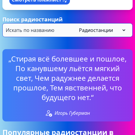
Поиск радиостанций
„Стирая всё болевшее и пошлое,
По канувшему льётся мягкий
свет, Чем радужнее делается
прошлое, Тем явственней, что
будущего нет.“
Игорь Губерман
Популярные радиостанции в