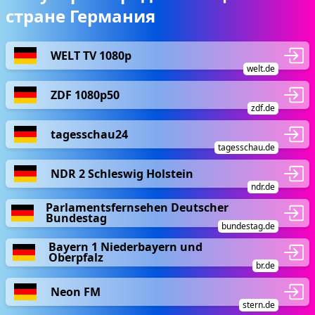
стране Германия
WELT TV 1080p
welt.de
ZDF 1080p50
zdf.de
tagesschau24
tagesschau.de
NDR 2 Schleswig Holstein
ndr.de
Parlamentsfernsehen Deutscher
Bundestag
bundestag.de
Bayern 1 Niederbayern und
Oberpfalz
br.de
Neon FM
stern.de