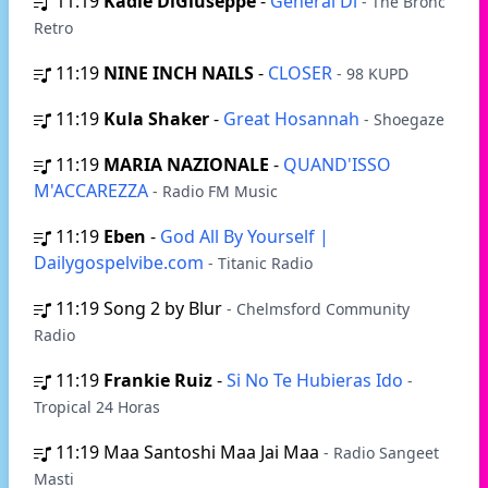
11:19
Kadie DiGiuseppe
-
General Di
- The Bronc
Retro
11:19
NINE INCH NAILS
-
CLOSER
- 98 KUPD
11:19
Kula Shaker
-
Great Hosannah
- Shoegaze
11:19
MARIA NAZIONALE
-
QUAND'ISSO
M'ACCAREZZA
- Radio FM Music
11:19
Eben
-
God All By Yourself |
Dailygospelvibe.com
- Titanic Radio
11:19
Song 2 by Blur
- Chelmsford Community
Radio
11:19
Frankie Ruiz
-
Si No Te Hubieras Ido
-
Tropical 24 Horas
11:19
Maa Santoshi Maa Jai Maa
- Radio Sangeet
Masti