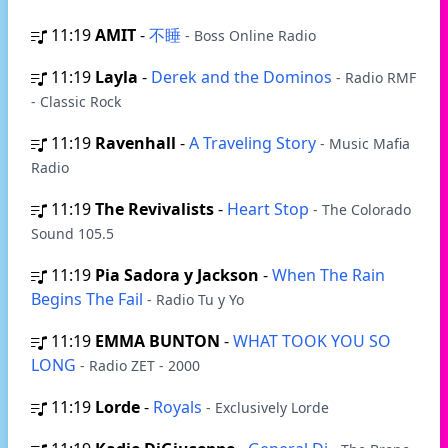
11:19
AMIT
-
不睡
- Boss Online Radio
11:19
Layla
-
Derek and the Dominos
- Radio RMF
- Classic Rock
11:19
Ravenhall
-
A Traveling Story
- Music Mafia
Radio
11:19
The Revivalists
-
Heart Stop
- The Colorado
Sound 105.5
11:19
Pia Sadora y Jackson
-
When The Rain
Begins The Fail
- Radio Tu y Yo
11:19
EMMA BUNTON
-
WHAT TOOK YOU SO
LONG
- Radio ZET - 2000
11:19
Lorde
-
Royals
- Exclusively Lorde