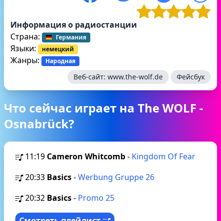
Информация о радиостанции
Страна:
Германия
Языки:
немецкий
Жанры:
Народная
Веб-сайт:
www.the-wolf.de
Фейсбук
Что сейчас играет на The WOLF -
Osnabrück?
11:19
Cameron Whitcomb
-
Kingdom Of Fear
20:33
Basics
-
Werbung Gruppe 26
20:32
Basics
-
Promo 25
Смотреть плейлист