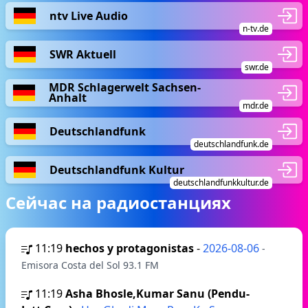
ntv Live Audio
n-tv.de
SWR Aktuell
swr.de
MDR Schlagerwelt Sachsen-
Anhalt
mdr.de
Deutschlandfunk
deutschlandfunk.de
Deutschlandfunk Kultur
deutschlandfunkkultur.de
Сейчас на радиостанциях
11:19
hechos y protagonistas
-
2026-08-06
-
Emisora Costa del Sol 93.1 FM
11:19
Asha Bhosle,Kumar Sanu (Pendu-