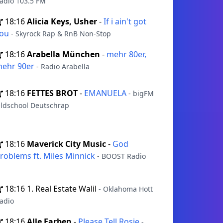
adio 103.5 FM
18:16
Alicia Keys, Usher
-
If i ain't got
you
- Skyrock Rap & RnB Non-Stop
18:16
Arabella München
-
mehr 80er,
ehr 90er
- Radio Arabella
18:16
FETTES BROT
-
EMANUELA
- bigFM
ldschool Deutschrap
18:16
Maverick City Music
-
God
roblems ft. Miles Minnick
- BOOST Radio
18:16
1. Real Estate Walil
- Oklahoma Hott
adio
18:16
Alle Farben
-
Please Tell Rosie
-