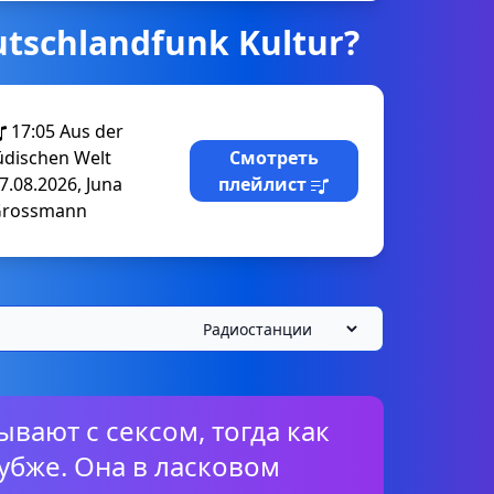
tschlandfunk Kultur?
17:05
Aus der
üdischen Welt
Смотреть
7.08.2026, Juna
плейлист
rossmann
вают с сексом, тогда как
убже. Она в ласковом