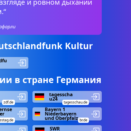
взгляде и ровном дыхании
.“
Сафарли
tschlandfunk Kultur
dfu
ии в стране Германия
tagesscha
u24
zdf.de
tagesschau.de
ernse
Bayern 1
er
Niederbayern
und Oberpfalz
estag.de
br.de
SWR