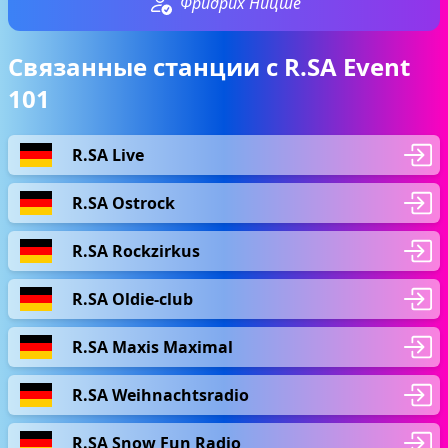
Фридрих Ницше
Связанные станции с R.SA Event
101
R.SA Live
R.SA Ostrock
R.SA Rockzirkus
R.SA Oldie-club
R.SA Maxis Maximal
R.SA Weihnachtsradio
R.SA Snow Fun Radio