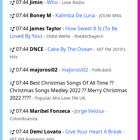
07:44
Jimin
-
Who
- Love Radio
07:44
Boney M
-
Kalimba De Luna
- JOUW MNL
07:44
James Taylor
-
How Sweet It Is (To Be
Loved By You)
- Oldie Welle - Niederbayern
07:44
DNCE
-
Cake By The Ocean
- HIT FM 2010's
Hits
07:44
majorosi02
-
majorosi02
- Folkrádió
07:44
Best Christmas Songs Of All Time ??
Christmas Songs Medley 2022 ?? Merry Christmas
2022 ????
- Popular Mix Love FM UK
07:44
Maribel Fonseca
-
Jorge Velosa
-
Colombianita
07:44
Demi Lovato
-
Give Your Heart A Break
-
HIT FM Romantic Hits