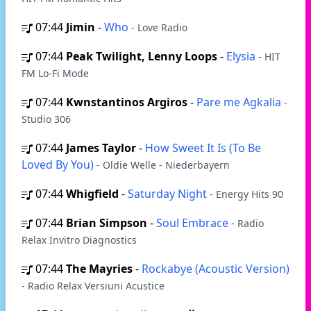
07:44
Jimin
-
Who
- Love Radio
07:44
Peak Twilight, Lenny Loops
-
Elysia
- HIT
FM Lo-Fi Mode
07:44
Kwnstantinos Argiros
-
Pare me Agkalia
-
Studio 306
07:44
James Taylor
-
How Sweet It Is (To Be
Loved By You)
- Oldie Welle - Niederbayern
07:44
Whigfield
-
Saturday Night
- Energy Hits 90
07:44
Brian Simpson
-
Soul Embrace
- Radio
Relax Invitro Diagnostics
07:44
The Mayries
-
Rockabye (Acoustic Version)
- Radio Relax Versiuni Acustice