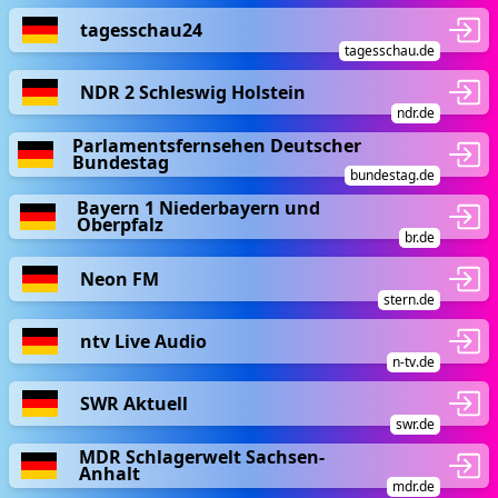
tagesschau24
tagesschau.de
NDR 2 Schleswig Holstein
ndr.de
Parlamentsfernsehen Deutscher
Bundestag
bundestag.de
Bayern 1 Niederbayern und
Oberpfalz
br.de
Neon FM
stern.de
ntv Live Audio
n-tv.de
SWR Aktuell
swr.de
MDR Schlagerwelt Sachsen-
Anhalt
mdr.de