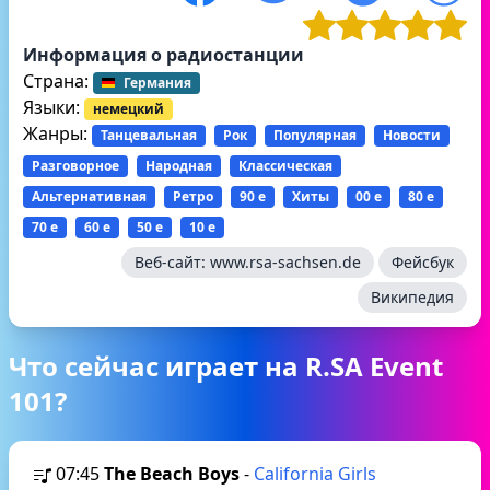
Информация о радиостанции
Страна:
Германия
Языки:
немецкий
Жанры:
Танцевальная
Рок
Популярная
Новости
Разговорное
Народная
Классическая
Альтернативная
Ретро
90 е
Хиты
00 е
80 е
70 е
60 е
50 е
10 е
Веб-сайт:
www.rsa-sachsen.de
Фейсбук
Википедия
Что сейчас играет на R.SA Event
101?
07:45
The Beach Boys
-
California Girls