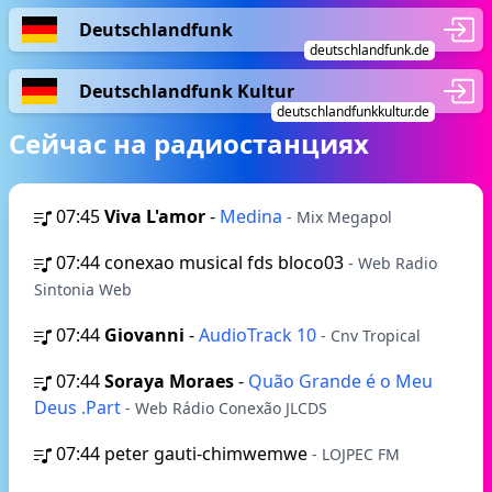
Deutschlandfunk
deutschlandfunk.de
Deutschlandfunk Kultur
deutschlandfunkkultur.de
Сейчас на радиостанциях
07:45
Viva L'amor
-
Medina
- Mix Megapol
07:44
conexao musical fds bloco03
- Web Radio
Sintonia Web
07:44
Giovanni
-
AudioTrack 10
- Cnv Tropical
07:44
Soraya Moraes
-
Quão Grande é o Meu
Deus .Part
- Web Rádio Conexão JLCDS
07:44
peter gauti-chimwemwe
- LOJPEC FM