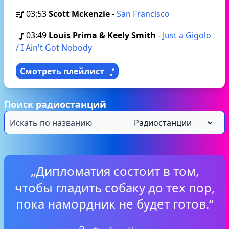
03:53
Scott Mckenzie
-
San Francisco
03:49
Louis Prima & Keely Smith
-
Just a Gigolo
/ I Ain't Got Nobody
Смотреть плейлист
Поиск радиостанций
„Дипломатия состоит в том,
чтобы гладить собаку до тех пор,
пока намордник не будет готов.“