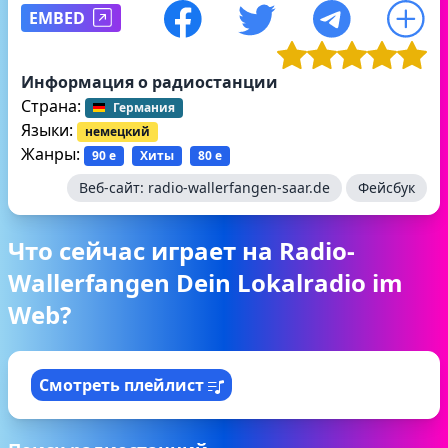
EMBED
Информация о радиостанции
Страна:
Германия
Языки:
немецкий
Жанры:
90 е
Хиты
80 е
Веб-сайт:
radio-wallerfangen-saar.de
Фейсбук
Что сейчас играет на Radio-
Wallerfangen Dein Lokalradio im
Web?
Смотреть плейлист