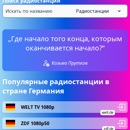
Поиск радиостанций
„Где начало того конца, которым
оканчивается начало?“
Козьма Прутков
Популярные радиостанции в
стране Германия
WELT TV 1080p
welt.de
ZDF 1080p50
zdf.de