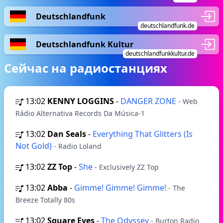
Deutschlandfunk
deutschlandfunk.de
Deutschlandfunk Kultur
deutschlandfunkkultur.de
Сейчас на радиостанциях
13:02
KENNY LOGGINS
-
DANGER ZONE
- Web
Rádio Alternativa Records Da Música-1
13:02
Dan Seals
-
Everything That Glitters (Is
Not Gold)
- Radio Loland
13:02
ZZ Top
-
She
- Exclusively ZZ Top
13:02
Abba
-
Gimme! Gimme! Gimme!
- The
Breeze Totally 80s
13:02
Square Eyes
-
The Odyssey
- Burton Radio