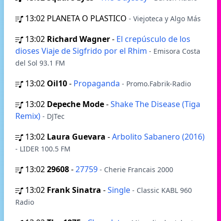
13:02
PLANETA O PLASTICO
- Viejoteca y Algo Más
13:02
Richard Wagner
-
El crepúsculo de los
dioses Viaje de Sigfrido por el Rhim
- Emisora Costa
del Sol 93.1 FM
13:02
Oil10
-
Propaganda
- Promo.Fabrik-Radio
13:02
Depeche Mode
-
Shake The Disease (Tiga
Remix)
- DJTec
13:02
Laura Guevara
-
Arbolito Sabanero (2016)
- LIDER 100.5 FM
13:02
29608
-
27759
- Cherie Francais 2000
13:02
Frank Sinatra
-
Single
- Classic KABL 960
Radio