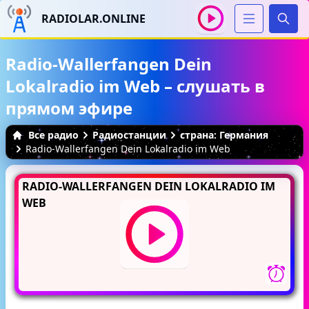
RADIOLAR.ONLINE
Иска
Radio-Wallerfangen Dein
Lokalradio im Web – слушать в
прямом эфире
Все радио
Радиостанции
страна: Германия
Radio-Wallerfangen Dein Lokalradio im Web
RADIO-WALLERFANGEN DEIN LOKALRADIO IM
WEB