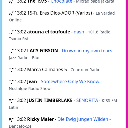
13:02
The 1975
-
Chocolate
- Mixradioabe Jakarta
13:02
15-Tu Eres Dios-ADOR (Varios)
- La Verdad
Online
13:02
atouna el toufoule
-
dash
- 101.8 Radio
Tsania FM
13:02
LACY GIBSON
-
Drown in my own tears
-
Jazz Radio - Blues
13:02
Marca Caimanes 5
- Conexion Radio
13:02
Jean
-
Somewhere Only We Know
-
Nostalgie Radio Show
13:02
JUSTIN TIMBERLAKE
-
SENORITA
- KISS FM
Latin
13:02
Ricky Maier
-
Die Ewig Jungen Wilden
-
Dancefox24