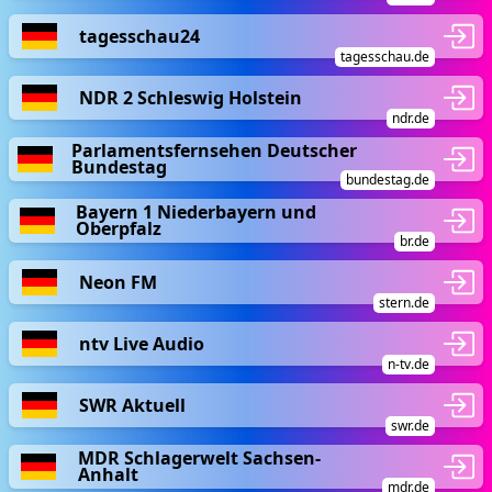
tagesschau24
tagesschau.de
NDR 2 Schleswig Holstein
ndr.de
Parlamentsfernsehen Deutscher
Bundestag
bundestag.de
Bayern 1 Niederbayern und
Oberpfalz
br.de
Neon FM
stern.de
ntv Live Audio
n-tv.de
SWR Aktuell
swr.de
MDR Schlagerwelt Sachsen-
Anhalt
mdr.de