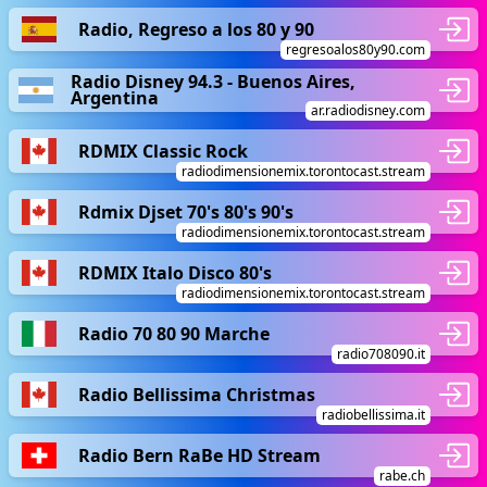
Radio, Regreso a los 80 y 90
regresoalos80y90.com
Radio Disney 94.3 - Buenos Aires,
Argentina
ar.radiodisney.com
RDMIX Classic Rock
radiodimensionemix.torontocast.stream
Rdmix Djset 70's 80's 90's
radiodimensionemix.torontocast.stream
RDMIX Italo Disco 80's
radiodimensionemix.torontocast.stream
Radio 70 80 90 Marche
radio708090.it
Radio Bellissima Christmas
radiobellissima.it
Radio Bern RaBe HD Stream
rabe.ch