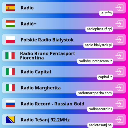
Radio
laut.fm
Rádió+
radioplusz.rf.gd
Polskie Radio Bialystok
radio.bialystok.pl
Radio Bruno Pentasport
Fiorentina
radiobrunotoscana.it
Radio Capital
capital.it
Radio Margherita
radiomargherita.com
Radio Record - Russian Gold
radiorecord.ru
Radio Tešanj 92.2MHz
radiotesanj.ba