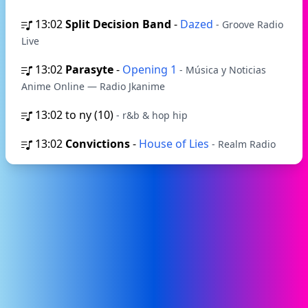
13:02
Split Decision Band
-
Dazed
- Groove Radio
Live
13:02
Parasyte
-
Opening 1
- Música y Noticias
Anime Online — Radio Jkanime
13:02
to ny (10)
- r&b & hop hip
13:02
Convictions
-
House of Lies
- Realm Radio