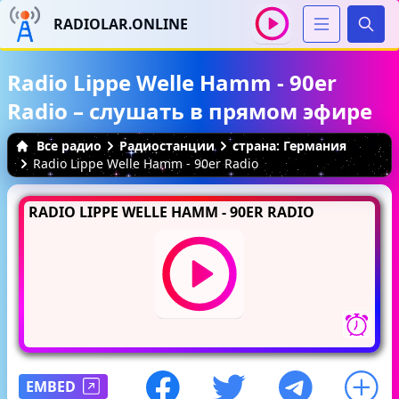
RADIOLAR.ONLINE
Иска
Radio Lippe Welle Hamm - 90er
Radio – слушать в прямом эфире
Все радио
Радиостанции
страна: Германия
Radio Lippe Welle Hamm - 90er Radio
RADIO LIPPE WELLE HAMM - 90ER RADIO
EMBED