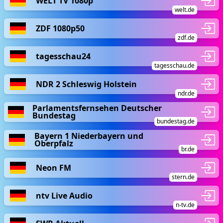
WELT TV 1080p
welt.de
ZDF 1080p50
zdf.de
tagesschau24
tagesschau.de
NDR 2 Schleswig Holstein
ndr.de
Parlamentsfernsehen Deutscher
Bundestag
bundestag.de
Bayern 1 Niederbayern und
Oberpfalz
br.de
Neon FM
stern.de
ntv Live Audio
n-tv.de