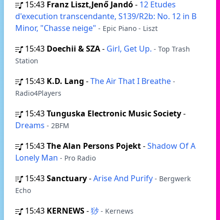
15:43
Franz Liszt,Jenő Jandó
-
12 Etudes
d'execution transcendante, S139/R2b: No. 12 in B
Minor, "Chasse neige"
- Epic Piano - Liszt
15:43
Doechii & SZA
-
Girl, Get Up.
- Top Trash
Station
15:43
K.D. Lang
-
The Air That I Breathe
-
Radio4Players
15:43
Tunguska Electronic Music Society
-
Dreams
- 2BFM
15:43
The Alan Persons Pojekt
-
Shadow Of A
Lonely Man
- Pro Radio
15:43
Sanctuary
-
Arise And Purify
- Bergwerk
Echo
15:43
KERNEWS
-
猀
- Kernews