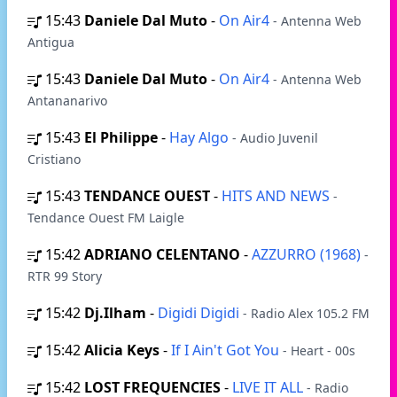
15:43
Daniele Dal Muto
-
On Air4
- Antenna Web
Antigua
15:43
Daniele Dal Muto
-
On Air4
- Antenna Web
Antananarivo
15:43
El Philippe
-
Hay Algo
- Audio Juvenil
Cristiano
15:43
TENDANCE OUEST
-
HITS AND NEWS
-
Tendance Ouest FM Laigle
15:42
ADRIANO CELENTANO
-
AZZURRO (1968)
-
RTR 99 Story
15:42
Dj.Ilham
-
Digidi Digidi
- Radio Alex 105.2 FM
15:42
Alicia Keys
-
If I Ain't Got You
- Heart - 00s
15:42
LOST FREQUENCIES
-
LIVE IT ALL
- Radio