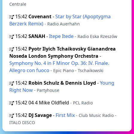
Centrale
15:42
Covenant
-
Star by Star (Apoptygma
Berzerk Remix)
- Radio Auerhahn
15:42
SANAH
-
Itepe Itede
- Radio Eska Rzeszów
15:42
Pyotr Ilyich Tchaikovsky Gianandrea
Noseda London Symphony Orchestra
-
Symphony No. 4 in F Minor Op. 36: IV. Finale.
Allegro con fuoco
- Epic Piano - Tschaikowski
15:42
Robin Schulz & Dennis Lloyd
-
Young
Right Now
- Partyhouse
15:42
04 4 Mike Oldfield
- PCL Radio
15:42
DJ Savage
-
First Mix
- Club Music Radio -
ITALO DISCO