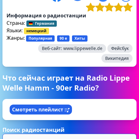
Информация о радиостанции
Страна:
Германия
Языки:
немецкий
Жанры:
Популярная
90 е
Хиты
Веб-сайт:
www.lippewelle.de
Фейсбук
Википедия
Что сейчас играет на Radio Lippe
Welle Hamm - 90er Radio?
Смотреть плейлист
Поиск радиостанций