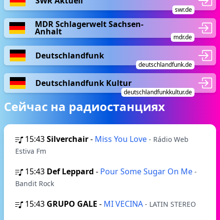
SWR Aktuell
swr.de
MDR Schlagerwelt Sachsen-
Anhalt
mdr.de
Deutschlandfunk
deutschlandfunk.de
Deutschlandfunk Kultur
deutschlandfunkkultur.de
Сейчас на радиостанциях
15:43
Silverchair
-
Miss You Love
- Rádio Web
Estiva Fm
15:43
Def Leppard
-
Pour Some Sugar On Me
-
Bandit Rock
15:43
GRUPO GALE
-
MI VECINA
- LATIN STEREO