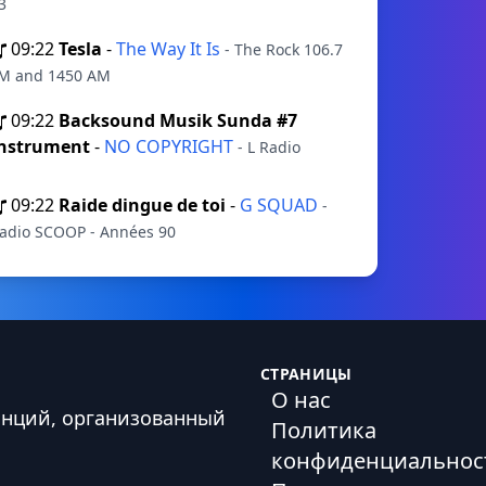
3
09:22
Tesla
-
The Way It Is
- The Rock 106.7
M and 1450 AM
09:22
Backsound Musik Sunda #7
nstrument
-
NO COPYRIGHT
- L Radio
09:22
Raide dingue de toi
-
G SQUAD
-
adio SCOOP - Années 90
СТРАНИЦЫ
О нас
анций, организованный
Политика
конфиденциальнос