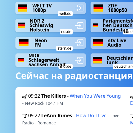
WELT TV
ZDF
1080p
1080p50
welt.de
NDR 2
Parlamentsf
Schleswig
hen Deutsch
Holstein
Bundestag
ndr.de
bund
Neon
ntv Live
FM
Audio
stern.de
MDR
Deutschla
Schlagerwelt
funk
Sachsen-Anhalt
mdr.de
deutschlan
Сейчас на радиостанция
09:22
The Killers
-
When You Were Young
D
- New Rock 104.1 FM
09:22
LeAnn Rimes
-
How Do I Live
- Love
Radio - Romance