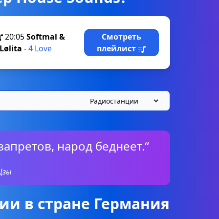
20:05
Softmal &
Смотреть
Lølita
-
4 Love
плейлист
запретов, народ беднеет.“
Цзы
ии в стране Германия