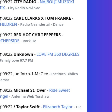
09:22
CITY RADIO
-
NAJBOLJI MUZICKI
MIX
- City Radio Novi Sad
09:22
CARL CLARKS X TOM FRANKE
-
CHILDREN
- Radio Neandertal - Dance
09:22
RED HOT CHILI PEPPERS
-
OTHERSIDE
- Rock FM
09:22
Unknown
-
LOVE FM 360 DEGREES
 Family Love 97.7 FM
09:22
Jud Intro-1-McGee
- Instituto Biblico
zamar
09:22
Michael St. Over
-
Ride Sweet
ngel
- Antenna Web Tórshavn
09:22
/ Taylor Swift
-
Elizabeth Taylor
- DR