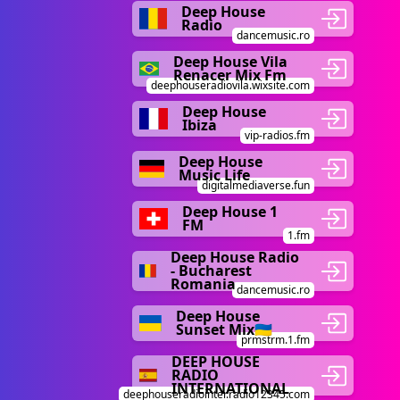
Deep House
Radio
dancemusic.ro
Deep House Vila
Renacer Mix Fm
deephouseradiovila.wixsite.com
Deep House
Ibiza
vip-radios.fm
Deep House
Music Life
digitalmediaverse.fun
Deep House 1
FM
1.fm
Deep House Radio
- Bucharest
Romania
dancemusic.ro
Deep House
Sunset Mix🇺🇦
prmstrm.1.fm
DEEP HOUSE
RADIO
INTERNATIONAL
deephouseradiointer.radio12345.com