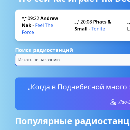
09:22
Andrew
20:08
Phats &
Nak
-
Feel The
Small
-
Tonite
L
Force
Поиск радиостанций
„Когда в Поднебесной много 
Лао-
Популярные радиостанц