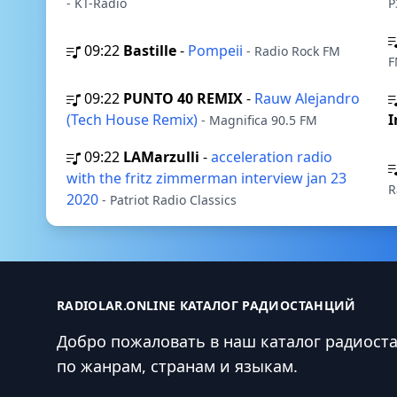
- KT-Radio
P
09:22
Bastille
-
Pompeii
- Radio Rock FM
F
09:22
PUNTO 40 REMIX
-
Rauw Alejandro
(Tech House Remix)
I
- Magnifica 90.5 FM
09:22
LAMarzulli
-
acceleration radio
with the fritz zimmerman interview jan 23
R
2020
- Patriot Radio Classics
RADIOLAR.ONLINE КАТАЛОГ РАДИОСТАНЦИЙ
Добро пожаловать в наш каталог радиост
по жанрам, странам и языкам.