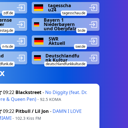
tagesscha
u24
zdf.de
tagesschau.de
ernse
Bayern 1
er
Niederbayern
und Oberpfalz
estag.de
br.de
SWR
Aktuell
n-tv.de
swr.de
nd
Deutschlandfu
nk Kultur
dfunk.de
deutschlandfunkkultur.de
х
09:22
Blackstreet
-
No Diggity (feat. Dr.
re & Queen Pen)
- 92.5 KOMA
09:22
Pitbull / Lil Jon
-
DAMN I LOVE
MIAMI
- 102.3 Kiss FM