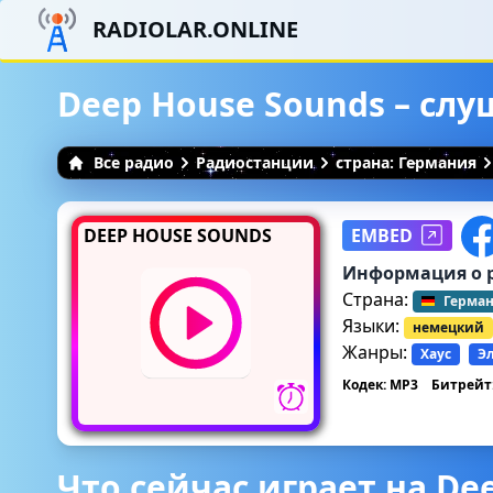
RADIOLAR.ONLINE
Deep House Sounds – сл
Все радио
Радиостанции
страна: Германия
DEEP HOUSE SOUNDS
EMBED
Информация о 
Страна:
Герма
Языки:
немецкий
Жанры:
Хаус
Э
Кодек: MP3
Битрейт:
Что сейчас играет на De