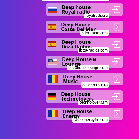
Deep house
Royal radio
royalradio.ru
Deep House
Costa Del Mar
cdm-radio.com
Deep House
Ibiza Radios
ibiza-radios.com
Deep-House и
Lounge
deephouselounge.com
Deep House
Music
dancemusic.ro
Deep House
Technolovers
technolovers.fm
Deep House
Energy
radioenergyfm.com