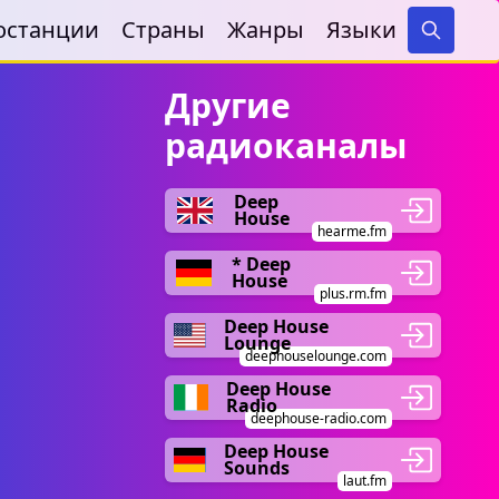
останции
Страны
Жанры
Языки
Search
Другие
радиоканалы
Deep
House
hearme.fm
* Deep
House
plus.rm.fm
Deep House
Lounge
deephouselounge.com
Deep House
Radio
deephouse-radio.com
Deep House
Sounds
laut.fm