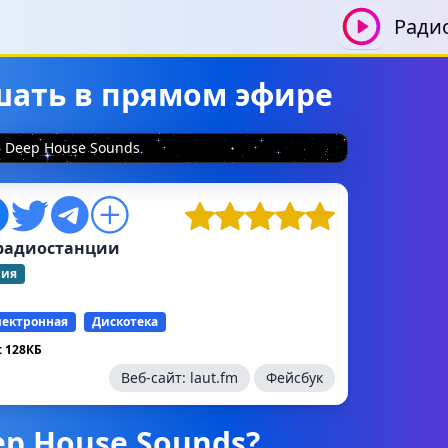
Ради
ушать в прямом эфире
Deep House Sounds
радиостанции
ния
лектронная
Дискотека
 128КБ
Веб-сайт:
laut.fm
Фейсбук
ep House Sounds?