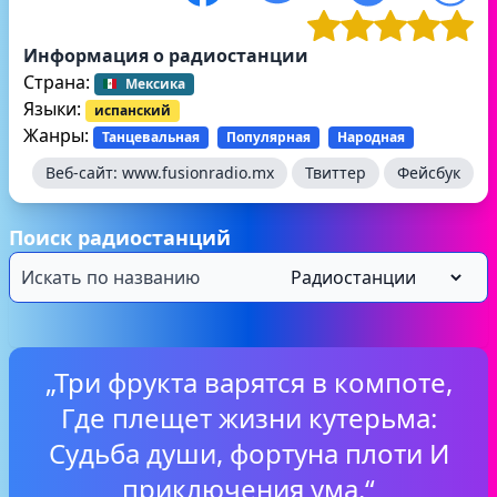
Информация о радиостанции
Страна:
Мексика
Языки:
испанский
Жанры:
Танцевальная
Популярная
Народная
Веб-сайт:
www.fusionradio.mx
Твиттер
Фейсбук
Поиск радиостанций
„Три фрукта варятся в компоте,
Где плещет жизни кутерьма:
Судьба души, фортуна плоти И
приключения ума.“