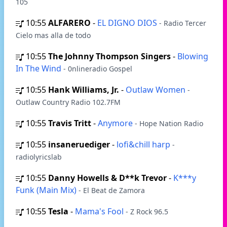
105
10:55
ALFARERO
-
EL DIGNO DIOS
- Radio Tercer
Cielo mas alla de todo
10:55
The Johnny Thompson Singers
-
Blowing
In The Wind
- 0nlineradio Gospel
10:55
Hank Williams, Jr.
-
Outlaw Women
-
Outlaw Country Radio 102.7FM
10:55
Travis Tritt
-
Anymore
- Hope Nation Radio
10:55
insaneruediger
-
lofi&chill harp
-
radiolyricslab
10:55
Danny Howells & D**k Trevor
-
K***y
Funk (Main Mix)
- El Beat de Zamora
10:55
Tesla
-
Mama's Fool
- Z Rock 96.5