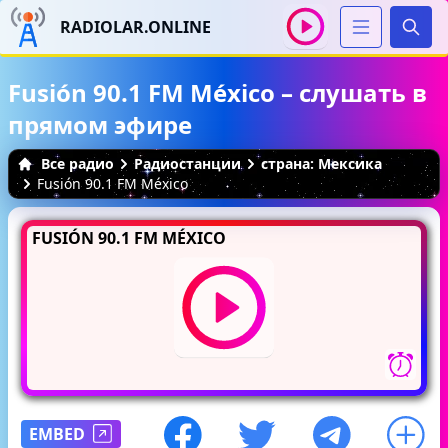
RADIOLAR.ONLINE
Иска
Fusión 90.1 FM México – слушать в
прямом эфире
Все радио
Радиостанции
страна: Мексика
Fusión 90.1 FM México
FUSIÓN 90.1 FM MÉXICO
EMBED