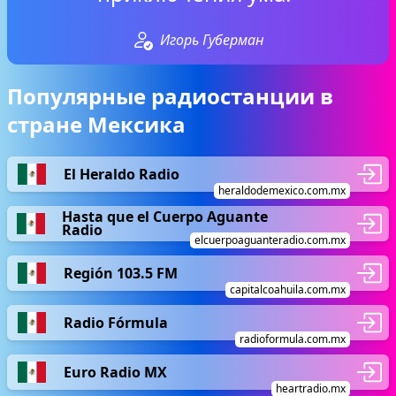
Игорь Губерман
Популярные радиостанции в
стране Мексика
El Heraldo Radio
heraldodemexico.com.mx
Hasta que el Cuerpo Aguante
Radio
elcuerpoaguanteradio.com.mx
Región 103.5 FM
capitalcoahuila.com.mx
Radio Fórmula
radioformula.com.mx
Euro Radio MX
heartradio.mx