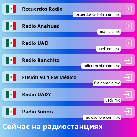
Recuerdos Radio
recuerdosradiofm.com.mx
Radio Anahuac
anahuac.mx
Radio UAEH
uaeh.edu.mx
Radio Ranchito
radioranchito.com.mx
Fusión 90.1 FM México
fusionradio.mx
Radio UADY
uady.mx
Radio Sonora
radiosonora.com.mx
Сейчас на радиостанциях