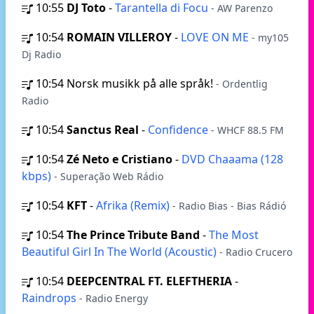
10:55
DJ Toto
-
Tarantella di Focu
- AW Parenzo
10:54
ROMAIN VILLEROY
-
LOVE ON ME
- my105
Dj Radio
10:54
Norsk musikk på alle språk!
- Ordentlig
Radio
10:54
Sanctus Real
-
Confidence
- WHCF 88.5 FM
10:54
Zé Neto e Cristiano
-
DVD Chaaama (128
kbps)
- Superação Web Rádio
10:54
KFT
-
Afrika (Remix)
- Radio Bias - Bias Rádió
10:54
The Prince Tribute Band
-
The Most
Beautiful Girl In The World (Acoustic)
- Radio Crucero
10:54
DEEPCENTRAL FT. ELEFTHERIA
-
Raindrops
- Radio Energy