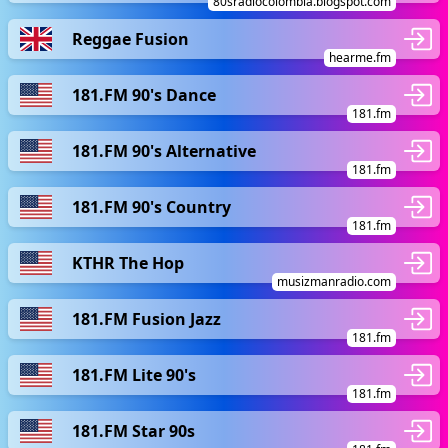
80sradiocolombia.blogspot.com
Reggae Fusion
hearme.fm
181.FM 90's Dance
181.fm
181.FM 90's Alternative
181.fm
181.FM 90's Country
181.fm
KTHR The Hop
musizmanradio.com
181.FM Fusion Jazz
181.fm
181.FM Lite 90's
181.fm
181.FM Star 90s