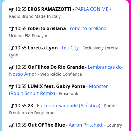
10:55
EROS RAMAZZOTTI
-
PARLA CON ME
-
Radio Bruno Made In Italy
10:55
roberto orellana
-
roberto orellana
-
Urbana FM Popayàn
10:55
Loretta Lynn
-
Fist City
- Exclusively Loretta
Lynn
10:55
Os Filhos Do Rio Grande
-
Lembranças do
Nosso Amor
- Web Rádio Confiança
10:55
LUM!X feat. Gabry Ponte
-
Monster
(Robin Schulz Remix)
- Emsefunk
10:55
23
-
Eu Tenho Saudade (Acústica)
- Radio
Fronteira do Boqueirao
10:55
Out Of The Blue
-
Aaron Pritchett
- Country