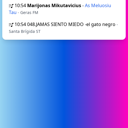
10:54
Marijonas Mikutavicius
-
As Meluosiu
Tau
- Geras FM
10:54
048.JAMAS SIENTO MIEDO -el gato negro
-
Santa Brígida ST