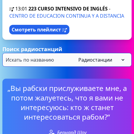
13:01
223 CURSO INTENSIVO DE INGLÉS
-
CENTRO DE EDUCACION CONTINUA Y A DISTANCIA
Смотреть плейлист
Поиск радиостанций
„Вы рабски прислуживаете мне, а
потом жалуетесь, что я вами не
интересуюсь: кто ж станет
интересоваться рабом?“
Бернард Шоу