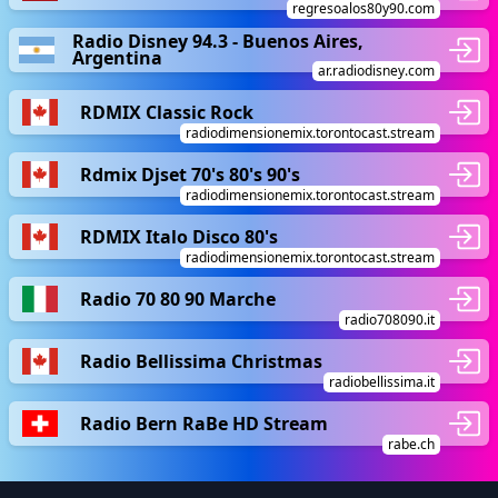
regresoalos80y90.com
Radio Disney 94.3 - Buenos Aires,
Argentina
ar.radiodisney.com
RDMIX Classic Rock
radiodimensionemix.torontocast.stream
Rdmix Djset 70's 80's 90's
radiodimensionemix.torontocast.stream
RDMIX Italo Disco 80's
radiodimensionemix.torontocast.stream
Radio 70 80 90 Marche
radio708090.it
Radio Bellissima Christmas
radiobellissima.it
Radio Bern RaBe HD Stream
rabe.ch