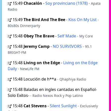
15:49
Chacalón
-
Soy provinciano (1978)
- Apata
Radio
15:49
The Bird And The Bee
-
Kiss On My List
-
80s80s Dinnerparty
15:48
Obey The Brave
-
Self Made
- My Core
15:48
Jeremy Camp
-
NO SURVIVORS
- 95.1
BRIGHT-FM
15:48
Living on the Edge
-
Living on the Edge
Daily
- NewLife FM
15:48
Locución de h**a
- Qhaphiya Radio
15:48
Baladas en ingles cantadas en Español-
Solo Exitos-
- Radio Nexos Rock y Pop Latino
15:48
Cat Stevens
-
Silent Sunlight
- Exclusively