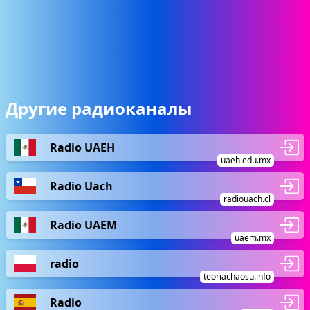
Другие радиоканалы
Radio UAEH
uaeh.edu.mx
Radio Uach
radiouach.cl
Radio UAEM
uaem.mx
radio
teoriachaosu.info
Radio