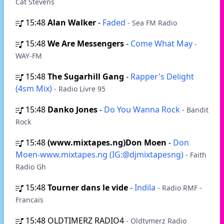
Cat Stevens
15:48
Alan Walker
-
Faded
- Sea FM Radio
15:48
We Are Messengers
-
Come What May
-
WAY-FM
15:48
The Sugarhill Gang
-
Rapper's Delight
(4sm Mix)
- Radio Livre 95
15:48
Danko Jones
-
Do You Wanna Rock
- Bandit
Rock
15:48
(www.mixtapes.ng)Don Moen
-
Don
Moen-www.mixtapes.ng (IG:@djmixtapesng)
- Faith
Radio Gh
15:48
Tourner dans le vide
-
Indila
- Radio RMF -
Francais
15:48
OLDTIMERZ RADIO4
- Oldtymerz Radio