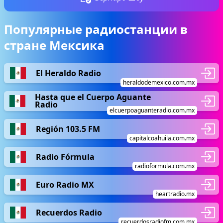
Популярные радиостанции в
стране Мексика
El Heraldo Radio
heraldodemexico.com.mx
Hasta que el Cuerpo Aguante
Radio
elcuerpoaguanteradio.com.mx
Región 103.5 FM
capitalcoahuila.com.mx
Radio Fórmula
radioformula.com.mx
Euro Radio MX
heartradio.mx
Recuerdos Radio
recuerdosradiofm.com.mx