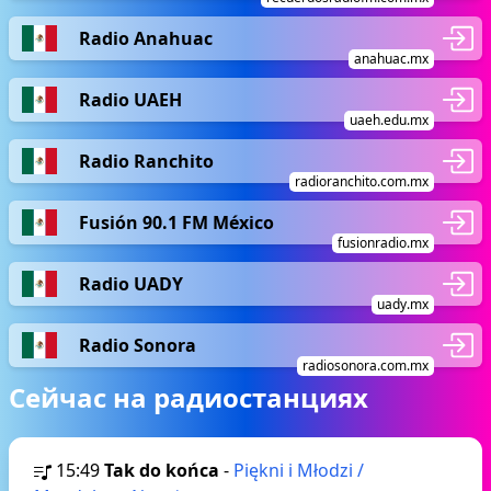
Radio Anahuac
anahuac.mx
Radio UAEH
uaeh.edu.mx
Radio Ranchito
radioranchito.com.mx
Fusión 90.1 FM México
fusionradio.mx
Radio UADY
uady.mx
Radio Sonora
radiosonora.com.mx
Сейчас на радиостанциях
15:49
Tak do końca
-
Piękni i Młodzi /