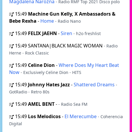
Magdalena Narożna
- Radio RMF Top 2021 Disco polo
15:49
Machine Gun Kelly, X Ambassadors &
Bebe Rexha
-
Home
- Radio Nano
15:49
FELIX JAEHN
-
Siren
- h2o freshlist
15:49
SANTANA|BLACK MAGIC WOMAN
- Radio
Herne - Rock Classic
15:49
Celine Dion
-
Where Does My Heart Beat
Now
- Exclusively Celine Dion - HITS
15:49
Johnny Hates Jazz
-
Shattered Dreams
-
GotRadio - Retro 80s
15:49
AMEL BENT
-
- Radio Sea FM
15:49
Los Melodicos
-
El Merecumbe
- Coherencia
Digital