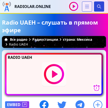
RADIOLAR.ONLINE
Иска
Radio UAEH – слушать в прямом
эфире
Все радио
Радиостанции
страна: Мексика
Radio UAEH
RADIO UAEH
EMBED