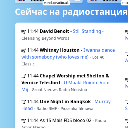
vandupradio.uk
mix
Сейчас на радиостанция
11:44
David Benoit
-
Still Standing
-
Cleansing Beyond Words
11:44
Whitney Houston
-
I wanna dance
with somebody (who loves me)
- Los 40
Classic
11:44
Chapel Worship met Shelton &
Vernice Telesford
-
U Maakt Ruimte Voor
M
Mij
- Groot Nieuws Radio Nonstop
11:44
One Night in Bangkok
-
Murray
Head
S
- Radio RMF - Piosenka filmowa
11:44
As 15 Mais FDS bloco 02
- Rádio
Amor Eterno
N