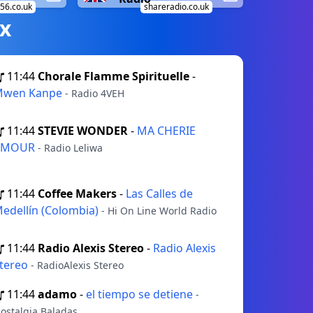
56.co.uk
shareradio.co.uk
х
11:44
Chorale Flamme Spirituelle
-
Mwen Kanpe
- Radio 4VEH
11:44
STEVIE WONDER
-
MA CHERIE
AMOUR
- Radio Leliwa
11:44
Coffee Makers
-
Las Calles de
edellín (Colombia)
- Hi On Line World Radio
11:44
Radio Alexis Stereo
-
Radio Alexis
tereo
- RadioAlexis Stereo
11:44
adamo
-
el tiempo se detiene
-
ostalgia Baladas