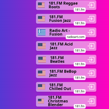
181.FM Reggae
Roots
181.fm
181.FM
Fusion Jazz
181.fm
Radio Art -
Fusion
radioart.com
181.FM Acid
Jazz
181.fm
181.FM
Beatles
181.fm
181.FM BeBop
Jazz
181.fm
181.FM
Chilled Out
181.fm
181.FM
Christmas
Blender
181.fm