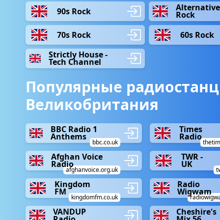
Alternative
90s Rock
Rock
70s Rock
60s Rock
Strictly House -
Tech Channel
Популярные радиостанц
Великобритания
BBC Radio 1
Times
Anthems
Radio
bbc.co.uk
thetim
Afghan Voice
TWR -
Radio
UK
afghanvoice.org.uk
t
Kingdom
Radio
FM
Wigwam
kingdomfm.co.uk
radiowigw
VANDUP
Cheshire's
Radio
Mix 56