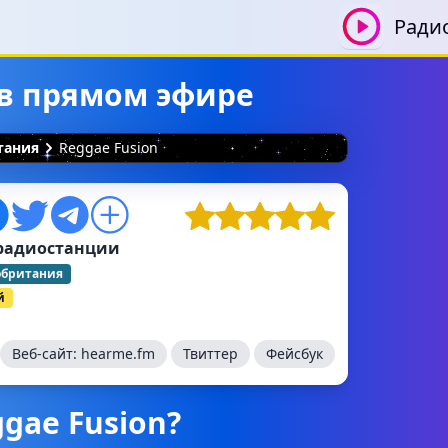
Ради
 в прямом эфире
тания
Reggae Fusion
радиостанции
обритания
й
Веб-сайт:
hearme.fm
Твиттер
Фейсбук
gae Fusion?