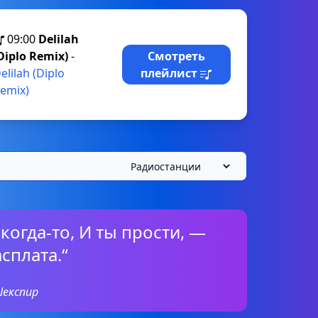
09:00
Delilah
Diplo Remix)
-
Смотреть
elilah (Diplo
плейлист
emix)
 когда-то, И ты прости, —
сплата.“
Шекспир