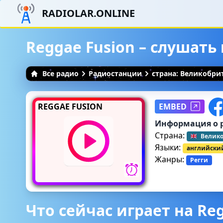
RADIOLAR.ONLINE
Reggae Fusion – слушать
Все радио
Радиостанции
страна: Великобри
REGGAE FUSION
EMBED
Информация о 
Страна:
Велик
Языки:
английски
Жанры:
Регги
Что сейчас играет на Reg