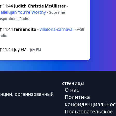
11:44
Judith Christie McAllister
-
allelujah You're Worthy
- Supreme
nspirations Radio
11:44
fernandito
-
villalona-carnaval
- AGR
adio
11:44
Joy FM
- Joy FM
СТРАНИЦЫ
О нас
анций, организованный
Политика
конфиденциальнос
Пользовательское