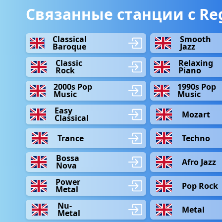
Связанные станции с Re
Classical
Smooth
Baroque
Jazz
Classic
Relaxing
Rock
Piano
2000s Pop
1990s Pop
Music
Music
Easy
Mozart
Classical
Trance
Techno
Bossa
Afro Jazz
Nova
Power
Pop Rock
Metal
Nu-
Metal
Metal