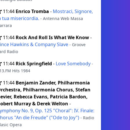
11:44
Enrico Tromba
-
Mostraci, Signore,
a tua misericordia.
- Antenna Web Massa
arrara
11:44
Rock And Roll Is What We Know
-
ince Hawkins & Company Slave
- Groove
ard Radio
11:44
Rick Springfield
-
Love Somebody
-
13.FM Hits 1984
11:44
Benjamin Zander, Philharmonia
rchestra, Philharmonia Chorus, Stefan
evier, Rebecca Evans, Patricia Bardon,
obert Murray & Derek Welton
-
ymphony No. 9, Op. 125 "Choral": IV. Finale:
horus "An die Freude" ("Ode to Joy")
- Radio
lasic Opera