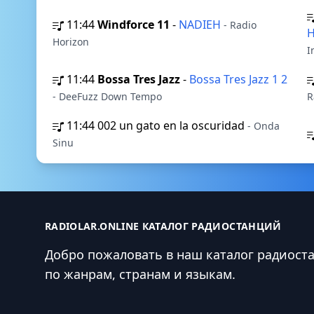
11:44
Windforce 11
-
NADIEH
- Radio
H
Horizon
I
11:44
Bossa Tres Jazz
-
Bossa Tres Jazz 1 2
- DeeFuzz Down Tempo
R
11:44
002 un gato en la oscuridad
- Onda
Sinu
RADIOLAR.ONLINE КАТАЛОГ РАДИОСТАНЦИЙ
Добро пожаловать в наш каталог радиост
по жанрам, странам и языкам.