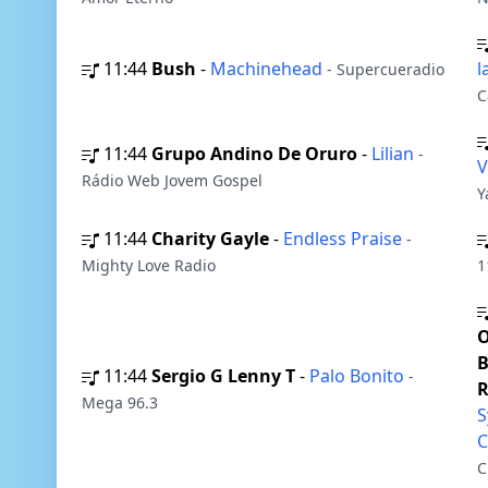
11:44
Bush
-
Machinehead
l
- Supercueradio
C
11:44
Grupo Andino De Oruro
-
Lilian
-
V
Rádio Web Jovem Gospel
Y
11:44
Charity Gayle
-
Endless Praise
-
Mighty Love Radio
1
O
B
11:44
Sergio G Lenny T
-
Palo Bonito
-
R
Mega 96.3
S
C
C