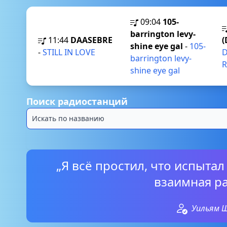
09:04
105-
barrington levy-
11:44
DAASEBRE
(
shine eye gal
-
105-
-
STILL IN LOVE
D
barrington levy-
R
shine eye gal
Поиск радиостанций
„Я всё простил, что испытал
взаимная ра
Уильям 