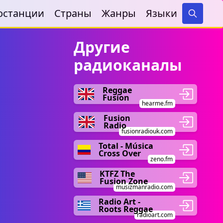
останции
Страны
Жанры
Языки
Search
Другие
радиоканалы
Reggae
Fusion
hearme.fm
Fusion
Radio
fusionradiouk.com
Total - Música
Cross Over
zeno.fm
KTFZ The
Fusion Zone
musizmanradio.com
Radio Art -
Roots Reggae
radioart.com