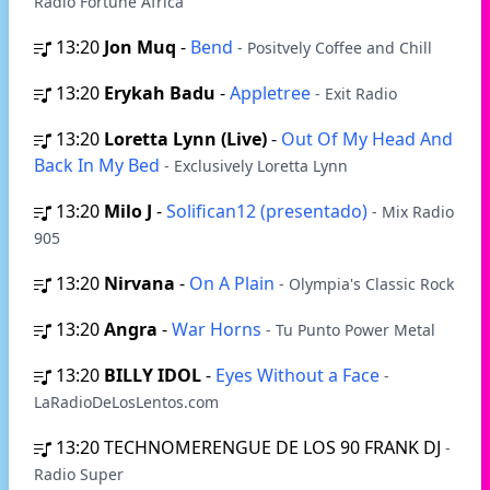
Radio Fortune Africa
13:20
Jon Muq
-
Bend
- Positvely Coffee and Chill
13:20
Erykah Badu
-
Appletree
- Exit Radio
13:20
Loretta Lynn (Live)
-
Out Of My Head And
Back In My Bed
- Exclusively Loretta Lynn
13:20
Milo J
-
Solifican12 (presentado)
- Mix Radio
905
13:20
Nirvana
-
On A Plain
- Olympia's Classic Rock
13:20
Angra
-
War Horns
- Tu Punto Power Metal
13:20
BILLY IDOL
-
Eyes Without a Face
-
LaRadioDeLosLentos.com
13:20
TECHNOMERENGUE DE LOS 90 FRANK DJ
-
Radio Super