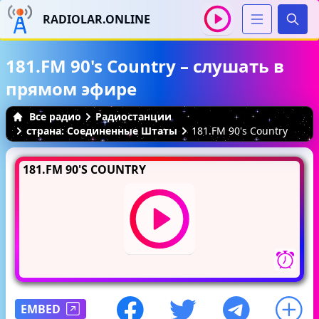
RADIOLAR.ONLINE
Иска
181.FM 90's Country – слушать в
прямом эфире
Все радио
Радиостанции
страна: Соединенные Штаты
181.FM 90's Country
181.FM 90'S COUNTRY
EMBED