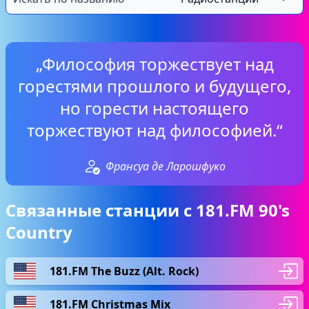
„Философия торжествует над
горестями прошлого и будущего,
но горести настоящего
торжествуют над философией.“
Франсуа де Ларошфуко
Связанные станции с 181.FM 90's
Country
181.FM The Buzz (Alt. Rock)
181.FM Christmas Mix