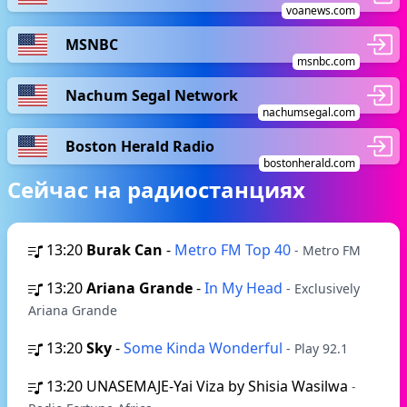
voanews.com
MSNBC
msnbc.com
Nachum Segal Network
nachumsegal.com
Boston Herald Radio
bostonherald.com
Сейчас на радиостанциях
13:20
Burak Can
-
Metro FM Top 40
- Metro FM
13:20
Ariana Grande
-
In My Head
- Exclusively
Ariana Grande
13:20
Sky
-
Some Kinda Wonderful
- Play 92.1
13:20
UNASEMAJE-Yai Viza by Shisia Wasilwa
-