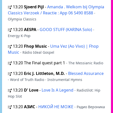
13:20
Sjoerd Pijl
-
Amanda . Welkom bij Olympia
Classics Verzoek / Reactie : App 06 5490 8588
-
Olympia Classics
13:20
AESPA
-
GOOD STUFF (KARINA Solo)
-
Energy K-Pop
13:20
Fhop Music
-
Uma Vez (Ao Vivo) | Fhop
Music
- Rádio Ideal Gospel
13:20
The Final quest part 1
- The Messianic Radio
13:20
Eric J. Littleton, M.D.
-
Blessed Assurance
- Word of Truth Radio - Instrumental Hymns
13:20
D' Love
-
Love Is A Legend
- RadioSlot: Hip
Hop Slot
13:20
АЗИС
-
НИКОЙ НЕ МОЖЕ
- Радио Вероника