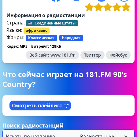
Информация о радиостанции
Страна:
Соединенные Штаты
Языки:
африкаанс
Жанры:
Классическая
Народная
Кодек: MP3
Битрейт: 128КБ
Веб-сайт:
www.181.fm
Твиттер
Фейсбук
Что сейчас играет на 181.FM 90's
Country?
Смотреть плейлист
Поиск радиостанций