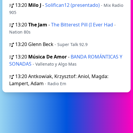
13:20
Milo J
-
Solifican12 (presentado)
- Mix Radio
905
13:20
The Jam
-
The Bitterest Pill (I Ever Had
-
Nation 80s
13:20
Glenn Beck
- Super Talk 92.9
13:20
Música De Amor
-
BANDA ROMÁNTICAS Y
SONADAS
- Vallenato y Algo Mas
13:20
Antkowiak, Krzysztof: Aniol, Magda:
Lampert, Adam
- Radio Em