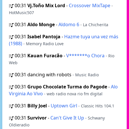
00:31
Vj.Toño Mix Lord
-
Crossover MixTape
-
HotMusic507
00:31
Aldo Monge
-
Aldomo 6
- La Chicherita
00:31
Isabel Pantoja
-
Hazme tuya una vez más
(1988)
- Memory Radio Love
00:31
Kauan Furacão
-
V*******o Chora
- Rio
Web
00:31
dancing with robots
- Music Radio
00:31
Grupo Chocolate Turma do Pagode
-
Alo
Virginia Ao Vivo
- web radio nova rio fm digital
00:31
Billy Joel
-
Uptown Girl
- Classic Hits 104.1
00:31
Survivor
-
Can't Give It Up
- Schwany
Oldieradio