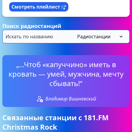
Смотреть плейлист
Поиск радиостанций
„...Чтоб «капуччино» иметь в
кровать — умей, мужчина, мечту
сбывать!“
Владимир Вишневский
Связанные станции с 181.FM
Christmas Rock