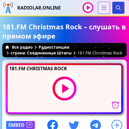
RADIOLAR.ONLINE
Иска
181.FM Christmas Rock – слушать в
прямом эфире
Все радио
Радиостанции
страна: Соединенные Штаты
181.FM Christmas Rock
181.FM CHRISTMAS ROCK
EMBED