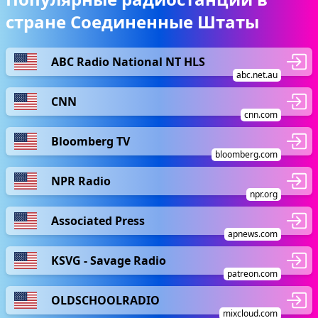
стране Соединенные Штаты
ABC Radio National NT HLS
abc.net.au
CNN
cnn.com
Bloomberg TV
bloomberg.com
NPR Radio
npr.org
Associated Press
apnews.com
KSVG - Savage Radio
patreon.com
OLDSCHOOLRADIO
mixcloud.com