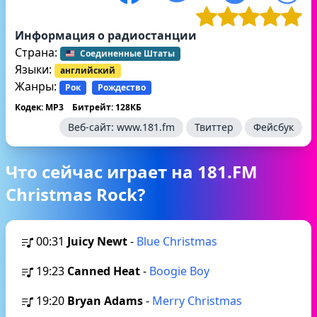
Информация о радиостанции
Страна:
Соединенные Штаты
Языки:
английский
Жанры:
Рок
Рождество
Кодек: MP3
Битрейт: 128КБ
Веб-сайт:
www.181.fm
Твиттер
Фейсбук
Что сейчас играет на 181.FM
Christmas Rock?
00:31
Juicy Newt
-
Blue Christmas
19:23
Canned Heat
-
Boogie Boy
19:20
Bryan Adams
-
Merry Christmas