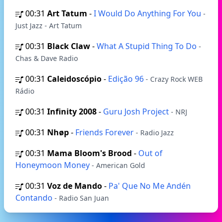
00:31
Art Tatum
-
I Would Do Anything For You
-
Just Jazz - Art Tatum
00:31
Black Claw
-
What A Stupid Thing To Do
-
Chas & Dave Radio
00:31
Caleidoscópio
-
Edição 96
- Crazy Rock WEB
Rádio
00:31
Infinity 2008
-
Guru Josh Project
- NRJ
00:31
Nhøp
-
Friends Forever
- Radio Jazz
00:31
Mama Bloom's Brood
-
Out of
Honeymoon Money
- American Gold
00:31
Voz de Mando
-
Pa' Que No Me Andén
Contando
- Radio San Juan