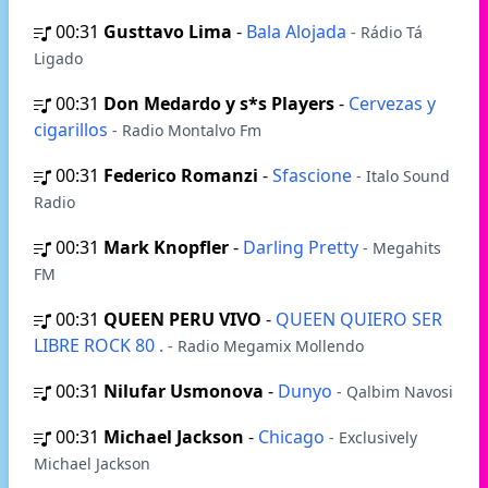
00:31
Gusttavo Lima
-
Bala Alojada
- Rádio Tá
Ligado
00:31
Don Medardo y s*s Players
-
Cervezas y
cigarillos
- Radio Montalvo Fm
00:31
Federico Romanzi
-
Sfascione
- Italo Sound
Radio
00:31
Mark Knopfler
-
Darling Pretty
- Megahits
FM
00:31
QUEEN PERU VIVO
-
QUEEN QUIERO SER
LIBRE ROCK 80 .
- Radio Megamix Mollendo
00:31
Nilufar Usmonova
-
Dunyo
- Qalbim Navosi
00:31
Michael Jackson
-
Chicago
- Exclusively
Michael Jackson