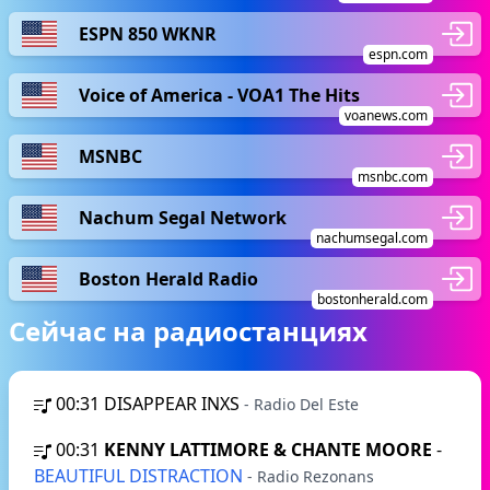
ESPN 850 WKNR
espn.com
Voice of America - VOA1 The Hits
voanews.com
MSNBC
msnbc.com
Nachum Segal Network
nachumsegal.com
Boston Herald Radio
bostonherald.com
Сейчас на радиостанциях
00:31
DISAPPEAR INXS
- Radio Del Este
00:31
KENNY LATTIMORE & CHANTE MOORE
-
BEAUTIFUL DISTRACTION
- Radio Rezonans