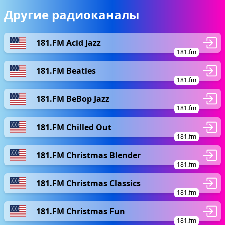
Другие радиоканалы
181.FM Acid Jazz
181.fm
181.FM Beatles
181.fm
181.FM BeBop Jazz
181.fm
181.FM Chilled Out
181.fm
181.FM Christmas Blender
181.fm
181.FM Christmas Classics
181.fm
181.FM Christmas Fun
181.fm