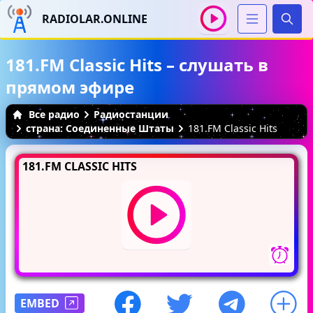
RADIOLAR.ONLINE
Иска
181.FM Classic Hits – слушать в
прямом эфире
Все радио
Радиостанции
страна: Соединенные Штаты
181.FM Classic Hits
181.FM CLASSIC HITS
EMBED