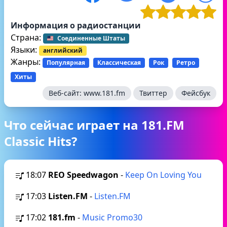
Информация о радиостанции
Страна:
Соединенные Штаты
Языки:
английский
Жанры:
Популярная
Классическая
Рок
Ретро
Хиты
Веб-сайт:
www.181.fm
Твиттер
Фейсбук
Что сейчас играет на 181.FM
Classic Hits?
18:07
REO Speedwagon
-
Keep On Loving You
17:03
Listen.FM
-
Listen.FM
17:02
181.fm
-
Music Promo30