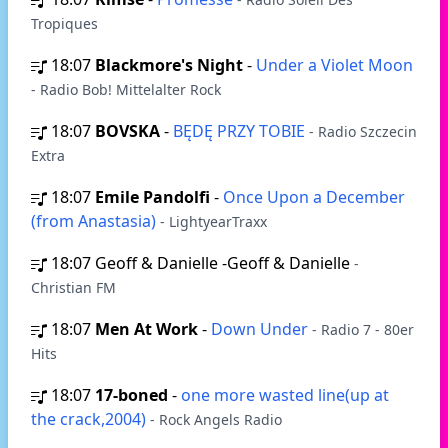
Tropiques
18:07
Blackmore's Night
-
Under a Violet Moon
- Radio Bob! Mittelalter Rock
18:07
BOVSKA
-
BĘDĘ PRZY TOBIE
- Radio Szczecin
Extra
18:07
Emile Pandolfi
-
Once Upon a December
(from Anastasia)
- LightyearTraxx
18:07
Geoff & Danielle -Geoff & Danielle
-
Christian FM
18:07
Men At Work
-
Down Under
- Radio 7 - 80er
Hits
18:07
17-boned
-
one more wasted line(up at
the crack,2004)
- Rock Angels Radio