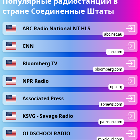
Популярные радиостанции в
стране Соединенные Штаты
ABC Radio National NT HLS
abc.net.au
CNN
cnn.com
Bloomberg TV
bloomberg.com
NPR Radio
npr.org
Associated Press
apnews.com
KSVG - Savage Radio
patreon.com
OLDSCHOOLRADIO
mixcloud.com