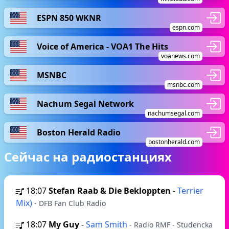
ESPN 850 WKNR
espn.com
Voice of America - VOA1 The Hits
voanews.com
MSNBC
msnbc.com
Nachum Segal Network
nachumsegal.com
Boston Herald Radio
bostonherald.com
Сейчас на радиостанциях
18:07
Stefan Raab & Die Bekloppten
-
Terrier
Mix)
- DFB Fan Club Radio
18:07
My Guy
-
Sam Smith
- Radio RMF - Studencka