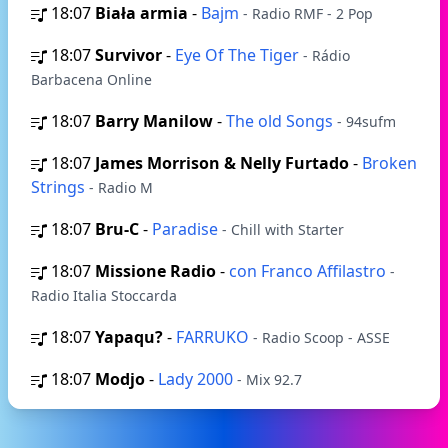
18:07
Biała armia
-
Bajm
- Radio RMF - 2 Pop
18:07
Survivor
-
Eye Of The Tiger
- Rádio
Barbacena Online
18:07
Barry Manilow
-
The old Songs
- 94sufm
18:07
James Morrison & Nelly Furtado
-
Broken
Strings
- Radio M
18:07
Bru-C
-
Paradise
- Chill with Starter
18:07
Missione Radio
-
con Franco Affilastro
-
Radio Italia Stoccarda
18:07
Yapaqu?
-
FARRUKO
- Radio Scoop - ASSE
18:07
Modjo
-
Lady 2000
- Mix 92.7