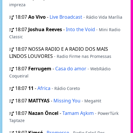
impreza
18:07
Ao Vivo
-
Live Broadcast
- Rádio Vida Marília
18:07
Joshua Reeves
-
Into the Void
- Mini Radio
Classic
18:07
NOSSA RADIO E A RADIO DOS MAIS
LINDOS LOUVORES
- Radio Firme nas Promessas
18:07
Ferrugem
-
Casa do amor
- WebRádio
Coqueiral
18:07
11
-
Africa
- Rádio Coreto
18:07
MATTYAS
-
Missing You
- MegaHit
18:07
Nazan Öncel
-
Tamam Aşkım
- PowerTürk
Taptaze
18:07
Kimsé
-
Promesse
- Radio Soleil Des