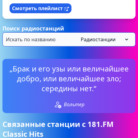
Смотреть плейлист
Поиск радиостанций
„Брак и его узы или величайшее
добро, или величайшее зло;
середины нет.“
Вольтер
Связанные станции с 181.FM
Classic Hits