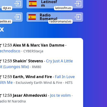
Latinosf
m
dgt.es
latinosfm.es
Radio
Romanul
elite.es
radioromanul.es
х
12:59
Alex M & Marc Van Damme
-
echnodisco
- CYBERStacja
12:59
Shakin' Stevens
-
Cry Just A Little
it (Luongos Mix)
- RM80
12:59
Earth, Wind and Fire
-
Fall In Love
ith Me
- Exclusively Earth Wind & Fire - HITS
12:59
Jasar Ahmedovski
-
Jos te volim
-
adio M Narodna