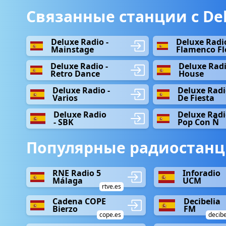
Связанные станции с Del
Deluxe Radio -
Deluxe Radio
Mainstage
Flamenco F
Deluxe Radio -
Deluxe Radi
Retro Dance
House
Deluxe Radio -
Deluxe Radi
Varios
De Fiesta
Deluxe Radio
Deluxe Radi
- SBK
Pop Con Ñ
Популярные радиостанц
RNE Radio 5
Inforadio
Málaga
UCM
rtve.es
Cadena COPE
Decibelia
Bierzo
FM
cope.es
decibe