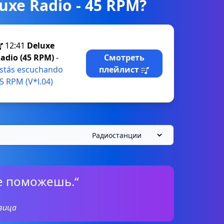
uxe Radio - 45 RPM?
12:41
Deluxe
adio (45 RPM)
-
Смотреть
stás escuchando
плейлист
5 RPM (V*l.04)
е поможешь.“
вица