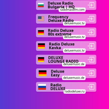
Deluxe Radio
Bulgaria | HQ
radiomaxxfm.com
Frequency
Deluxe Radio
deluxemusic.tv
Radio Deluxe
80s extreme
deluxemusic.tv
Radio Deluxe
Kavka
deluxemusic.tv
DELUXE
LOUNGE RADIO
deluxemusic.de
Deluxe
Easy
deluxemusic.de
Radio
DELUXE
radiodeluxe.ru