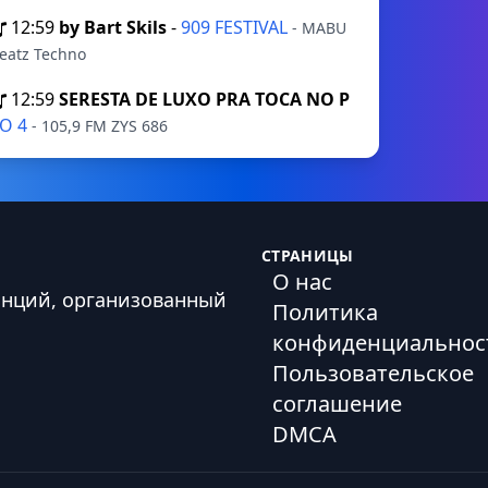
12:59
by Bart Skils
-
909 FESTIVAL
- MABU
eatz Techno
12:59
SERESTA DE LUXO PRA TOCA NO P
O 4
- 105,9 FM ZYS 686
СТРАНИЦЫ
О нас
анций, организованный
Политика
конфиденциальнос
Пользовательское
соглашение
DMCA