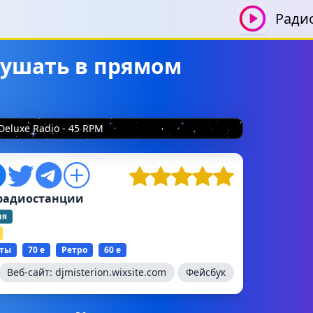
Ради
слушать в прямом
Deluxe Radio - 45 RPM
радиостанции
ия
ты
70 е
Ретро
60 е
Веб-сайт:
djmisterion.wixsite.com
Фейсбук