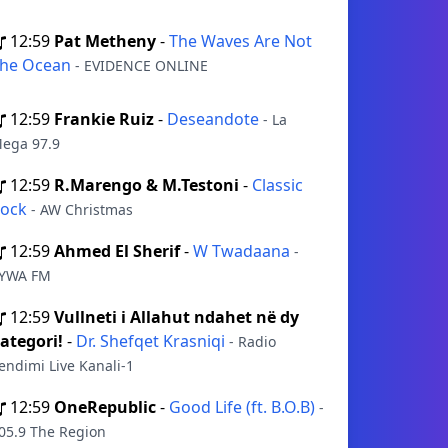
12:59
Pat Metheny
-
The Waves Are Not
he Ocean
- EVIDENCE ONLINE
12:59
Frankie Ruiz
-
Deseandote
- La
ega 97.9
12:59
R.Marengo & M.Testoni
-
Classic
Rock
- AW Christmas
12:59
Ahmed El Sherif
-
W Twadaana
-
YWA FM
12:59
Vullneti i Allahut ndahet në dy
ategori!
-
Dr. Shefqet Krasniqi
- Radio
endimi Live Kanali-1
12:59
OneRepublic
-
Good Life (ft. B.O.B)
-
05.9 The Region