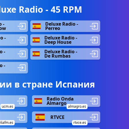
uxe Radio - 45 RPM
 -
Deluxe Radio -
low
Perreo
o -
Deluxe Radio -
Deep House
o -
Deluxe Radio -
De Rumbas
o -
ии в стране Испания
Radio Onda
Almargo
ucm.es
almagro.es
RTVCE
liafm.es
rtvce.es