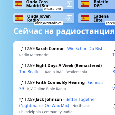
Onda Cero
Boletín
Madrid Sur
DGT
ondacero.es
Onda Joven
Cadena
Radio
Elite
ondajovenradio.es
cadena
Сейчас на радиостанция
12:59
Sarah Connor
-
Wie Schon Du Bist
-
T
Radio Mittendrin
12:59
Eight Days A Week (Remastered)
-
The Beatles
B
- Radio RMF- Beatlemania
12:59
Faith Comes By Hearing
-
Genesis
39
W
- KJV Online Bible Radio
12:59
Jack Johnson
-
Better Together
(Nightmares On Wax Mix)
- Northeast
R
Philadelphia Community Radio