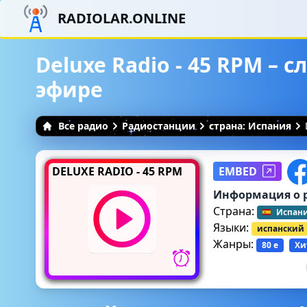
RADIOLAR.ONLINE
Deluxe Radio - 45 RPM – 
эфире
Все радио
Радиостанции
страна: Испания
DELUXE RADIO - 45 RPM
EMBED
Информация о 
Страна:
Испан
Языки:
испанский
Жанры:
80 е
Хи