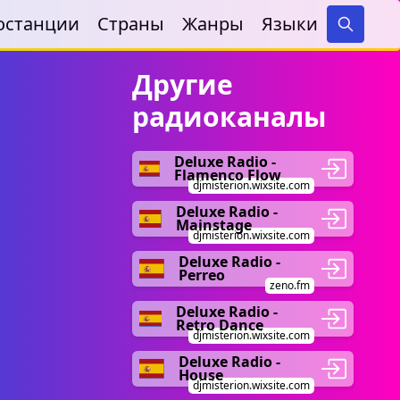
останции
Страны
Жанры
Языки
Search
Другие
радиоканалы
Deluxe Radio -
Flamenco Flow
djmisterion.wixsite.com
Deluxe Radio -
Mainstage
djmisterion.wixsite.com
Deluxe Radio -
Perreo
zeno.fm
Deluxe Radio -
Retro Dance
djmisterion.wixsite.com
Deluxe Radio -
House
djmisterion.wixsite.com