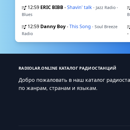
12:59
ERIC BIBB
-
Shavin' talk
- Jazz Radio -
Blues
B
12:59
Danny Boy
-
This Song
- Soul Breeze
-
Radio
RADIOLAR.ONLINE КАТАЛОГ РАДИОСТАНЦИЙ
Добро пожаловать в наш каталог радиост
по жанрам, странам и языкам.