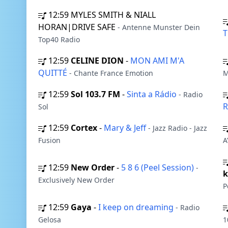
12:59
MYLES SMITH & NIALL
HORAN|DRIVE SAFE
- Antenne Munster Dein
T
Top40 Radio
12:59
CELINE DION
-
MON AMI M'A
QUITTÉ
- Chante France Emotion
M
12:59
Sol 103.7 FM
-
Sinta a Rádio
- Radio
Sol
12:59
Cortex
-
Mary & Jeff
- Jazz Radio - Jazz
Fusion
A
12:59
New Order
-
5 8 6 (Peel Session)
-
k
Exclusively New Order
P
12:59
Gaya
-
I keep on dreaming
- Radio
Gelosa
1