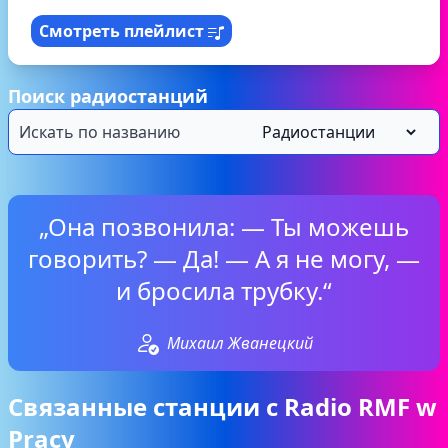
Смотреть плейлист
Поиск радиостанций
„Она позвонила: — Ты можешь
говорить? — Да! — А я не могу, —
и бросила трубку.“
Михаил Жванецкий
Связанные станции с Radio RMF w
Pracy