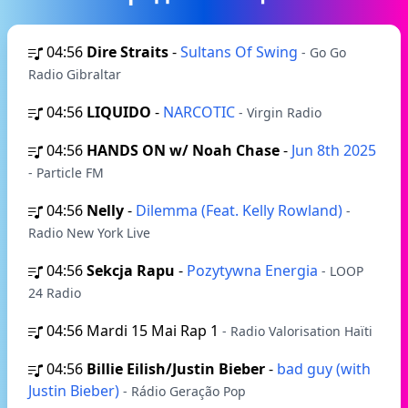
04:56
Dire Straits
-
Sultans Of Swing
- Go Go
Radio Gibraltar
04:56
LIQUIDO
-
NARCOTIC
- Virgin Radio
04:56
HANDS ON w/ Noah Chase
-
Jun 8th 2025
- Particle FM
04:56
Nelly
-
Dilemma (Feat. Kelly Rowland)
-
Radio New York Live
04:56
Sekcja Rapu
-
Pozytywna Energia
- LOOP
24 Radio
04:56
Mardi 15 Mai Rap 1
- Radio Valorisation Haïti
04:56
Billie Eilish/Justin Bieber
-
bad guy (with
Justin Bieber)
- Rádio Geração Pop