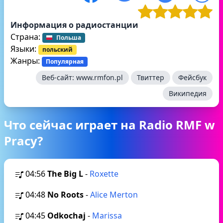
Информация о радиостанции
Страна:
Польша
Языки:
польский
Жанры:
Популярная
Веб-сайт:
www.rmfon.pl
Твиттер
Фейсбук
Википедия
Что сейчас играет на Radio RMF w
Pracy?
04:56
The Big L
-
Roxette
04:48
No Roots
-
Alice Merton
04:45
Odkochaj
-
Marissa