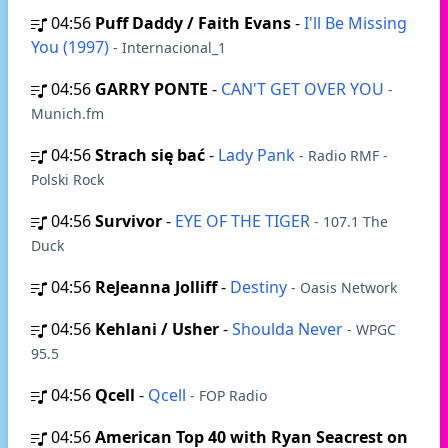
04:56
Puff Daddy / Faith Evans
-
I'll Be Missing
You (1997)
- Internacional_1
04:56
GARRY PONTE
-
CAN'T GET OVER YOU
-
Munich.fm
04:56
Strach się bać
-
Lady Pank
- Radio RMF -
Polski Rock
04:56
Survivor
-
EYE OF THE TIGER
- 107.1 The
Duck
04:56
ReJeanna Jolliff
-
Destiny
- Oasis Network
04:56
Kehlani / Usher
-
Shoulda Never
- WPGC
95.5
04:56
Qcell
-
Qcell
- FOP Radio
04:56
American Top 40 with Ryan Seacrest on