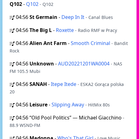
Q102
-
Q102
- Q102
04:56
St Germain
-
Deep In It
- Canal Blues
04:56
The Big L
-
Roxette
- Radio RMF w Pracy
04:56
Alien Ant Farm
-
Smooth Criminal
- Bandit
Rock
04:56
Unknown
-
AUD20221201WA0004
- NAS
FM 105.5 Mubi
04:56
SANAH
-
Itepe Itede
- ESKA2 Gorąca polska
20
04:56
Leisure
-
Slipping Away
- HitMix 80s
04:56
“Old Pool Politics” ― Michael Giacchino
-
88.9 WSND-FM
04:56
Madonna
-
Who's That Girl
- Love Music