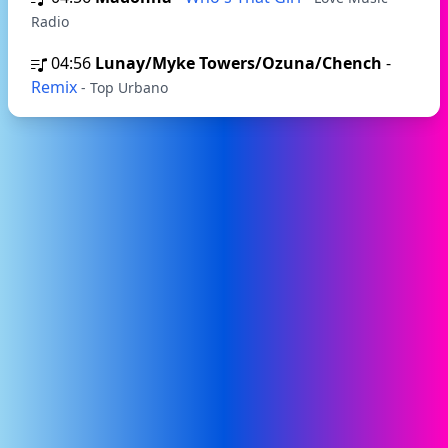
Radio
04:56
Lunay/Myke Towers/Ozuna/Chench
-
Remix
- Top Urbano