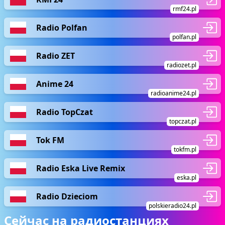
rmf24.pl
Radio Polfan
polfan.pl
Radio ZET
radiozet.pl
Anime 24
radioanime24.pl
Radio TopCzat
topczat.pl
Tok FM
tokfm.pl
Radio Eska Live Remix
eska.pl
Radio Dzieciom
polskieradio24.pl
Сейчас на радиостанциях