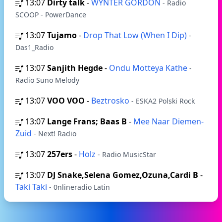
13:07
Dirty talk
-
WYNTER GORDON
- Radio
SCOOP - PowerDance
13:07
Tujamo
-
Drop That Low (When I Dip)
-
Das1_Radio
13:07
Sanjith Hegde
-
Ondu Motteya Kathe
-
Radio Suno Melody
13:07
VOO VOO
-
Beztrosko
- ESKA2 Polski Rock
13:07
Lange Frans; Baas B
-
Mee Naar Diemen-
Zuid
- Next! Radio
13:07
257ers
-
Holz
- Radio MusicStar
13:07
DJ Snake,Selena Gomez,Ozuna,Cardi B
-
Taki Taki
- 0nlineradio Latin