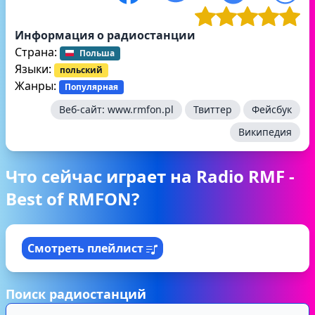
Информация о радиостанции
Страна:
Польша
Языки:
польский
Жанры:
Популярная
Веб-сайт:
www.rmfon.pl
Твиттер
Фейсбук
Википедия
Что сейчас играет на Radio RMF -
Best of RMFON?
Смотреть плейлист
Поиск радиостанций