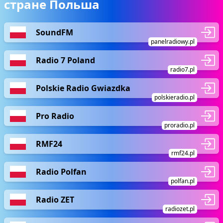
стране Польша
SoundFM
panelradiowy.pl
Radio 7 Poland
radio7.pl
Polskie Radio Gwiazdka
polskieradio.pl
Pro Radio
proradio.pl
RMF24
rmf24.pl
Radio Polfan
polfan.pl
Radio ZET
radiozet.pl