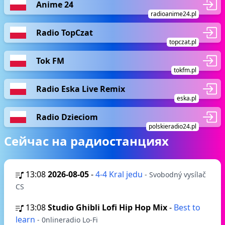
Anime 24
radioanime24.pl
Radio TopCzat
topczat.pl
Tok FM
tokfm.pl
Radio Eska Live Remix
eska.pl
Radio Dzieciom
polskieradio24.pl
Сейчас на радиостанциях
13:08
2026-08-05
-
4-4 Kral jedu
- Svobodný vysílač
CS
13:08
Studio Ghibli Lofi Hip Hop Mix
-
Best to
learn
- 0nlineradio Lo-Fi