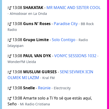
13:08
SHAKATAK
-
MR MANIC AND SISTER COOL
- Almodovar en La Onda
13:08
Guns N' Roses
-
Paradise City
- BB Rock
Radio
13:08
Grupo Limite
-
Solo Contigo
- Radio
Ixtayopan
13:08
PAUL VAN DYK
-
VONYC SESSIONS 1032
-
WonderFM Lleida
13:08
MUSLUM GURSES
-
SENI SEVMEK ICIN
OLMEK MI LAZIM
- Kral FM
13:08
Snelle
-
Reünie
- Electrocity
13:08
Amarte solo a Ti Yo sé que estás aquí,
Seño
- Mi Radio Cristiana