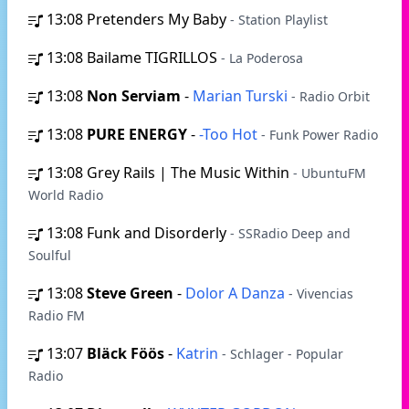
13:08
Pretenders My Baby
- Station Playlist
13:08
Bailame TIGRILLOS
- La Poderosa
13:08
Non Serviam
-
Marian Turski
- Radio Orbit
13:08
PURE ENERGY
-
-Too Hot
- Funk Power Radio
13:08
Grey Rails | The Music Within
- UbuntuFM
World Radio
13:08
Funk and Disorderly
- SSRadio Deep and
Soulful
13:08
Steve Green
-
Dolor A Danza
- Vivencias
Radio FM
13:07
Bläck Föös
-
Katrin
- Schlager - Popular
Radio