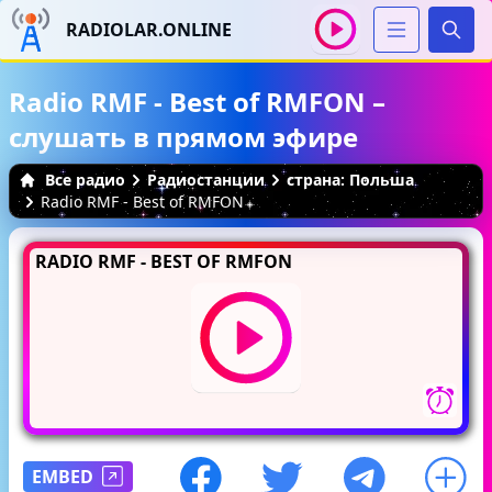
RADIOLAR.ONLINE
Иска
Radio RMF - Best of RMFON –
слушать в прямом эфире
Все радио
Радиостанции
страна: Польша
Radio RMF - Best of RMFON
RADIO RMF - BEST OF RMFON
EMBED