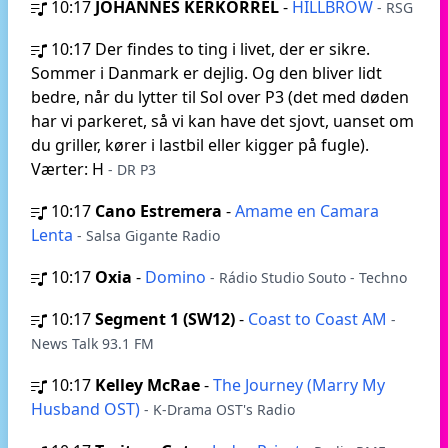
10:17
JOHANNES KERKORREL
-
HILLBROW
- RSG
10:17
Der findes to ting i livet, der er sikre.
Sommer i Danmark er dejlig. Og den bliver lidt
bedre, når du lytter til Sol over P3 (det med døden
har vi parkeret, så vi kan have det sjovt, uanset om
du griller, kører i lastbil eller kigger på fugle).
Værter: H
- DR P3
10:17
Cano Estremera
-
Amame en Camara
Lenta
- Salsa Gigante Radio
10:17
Oxia
-
Domino
- Rádio Studio Souto - Techno
10:17
Segment 1 (SW12)
-
Coast to Coast AM
-
News Talk 93.1 FM
10:17
Kelley McRae
-
The Journey (Marry My
Husband OST)
- K-Drama OST's Radio