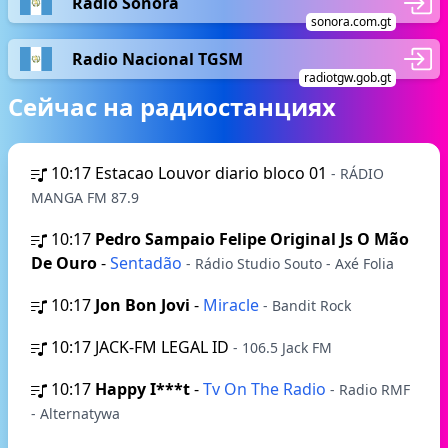
Radio Sonora
sonora.com.gt
Radio Nacional TGSM
radiotgw.gob.gt
Сейчас на радиостанциях
10:17
Estacao Louvor diario bloco 01
- RÁDIO
MANGA FM 87.9
10:17
Pedro Sampaio Felipe Original Js O Mão
De Ouro
-
Sentadão
- Rádio Studio Souto - Axé Folia
10:17
Jon Bon Jovi
-
Miracle
- Bandit Rock
10:17
JACK-FM LEGAL ID
- 106.5 Jack FM
10:17
Happy I***t
-
Tv On The Radio
- Radio RMF
- Alternatywa