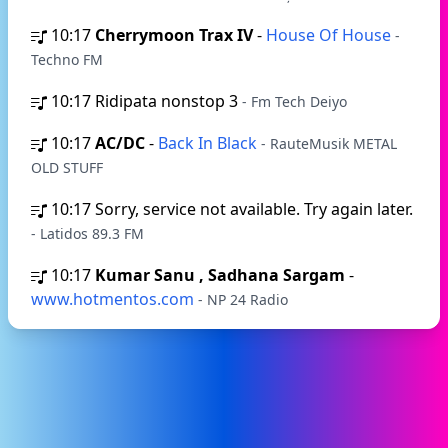
10:17
Cherrymoon Trax IV
-
House Of House
-
Techno FM
10:17
Ridipata nonstop 3
- Fm Tech Deiyo
10:17
AC/DC
-
Back In Black
- RauteMusik METAL
OLD STUFF
10:17
Sorry, service not available. Try again later.
- Latidos 89.3 FM
10:17
Kumar Sanu , Sadhana Sargam
-
www.hotmentos.com
- NP 24 Radio