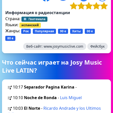
Информация о радиостанции
Страна:
Гватемала
Языки:
испанский
Жанры:
Рок
Популярная
90 е
Хиты
00 е
80 е
Веб-сайт:
www.josymusiclive.com
Фейсбук
Что сейчас играет на Josy Music
Live LATIN?
10:17
Separador Pagina Karina
-
10:10
Noche de Ronda
-
Luis Miguel
10:03
El Norte
-
Ricardo Andrade y los Ultimos