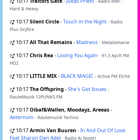
10:17
Traitors Gate
-
Judas Priest
- Radio RMF -
Hard & Heavy
10:17
Silent Circle
-
Touch in the Night
- Radio
Plus Gryfice
10:17
All That Remains
-
Madness
- Metalomanie
10:17
Chris Rea
-
Loving You Again
- 91.3 Ayclt FM
HD2
10:17
LITTLE MIX
-
BLACK MAGIC
- Activa FM Elche
10:17
The Offspring
-
She's Got Issues
-
RauteMusik 12PUNKS.FM
10:17
Oibaf&Wallen, Moodayz, Areeas
-
Aeternum
- Rautemusik Techno
10:17
Armin Van Buuren
-
In And Out Of Love
Feat Sharon Den Adel
- Radio Ai Noștri