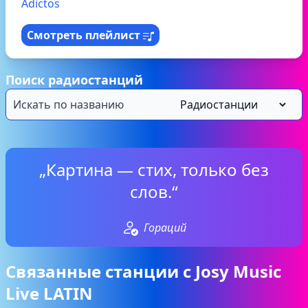
Adictos
Смотреть плейлист
Поиск радиостанций
„Картина — стих, только без
слов.“
Гораций
Связанные станции с Josy Music
Live LATIN