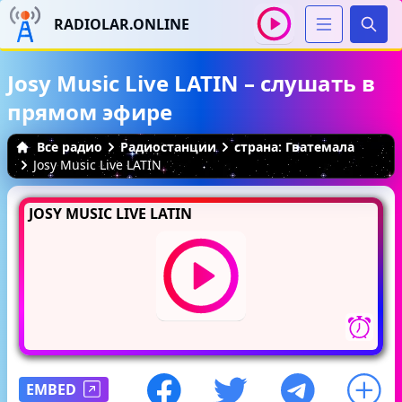
RADIOLAR.ONLINE
Иска
Josy Music Live LATIN – слушать в
прямом эфире
Все радио
Радиостанции
страна: Гватемала
Josy Music Live LATIN
JOSY MUSIC LIVE LATIN
EMBED