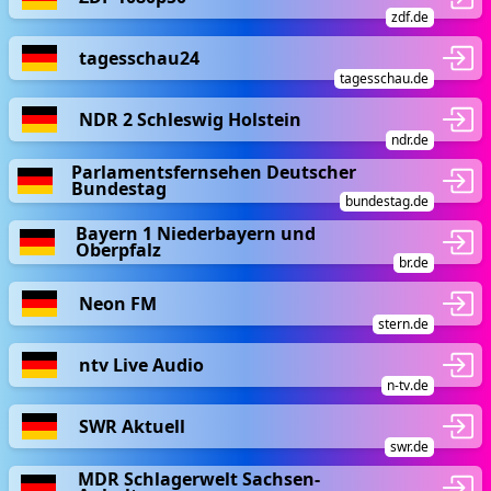
zdf.de
tagesschau24
tagesschau.de
NDR 2 Schleswig Holstein
ndr.de
Parlamentsfernsehen Deutscher
Bundestag
bundestag.de
Bayern 1 Niederbayern und
Oberpfalz
br.de
Neon FM
stern.de
ntv Live Audio
n-tv.de
SWR Aktuell
swr.de
MDR Schlagerwelt Sachsen-