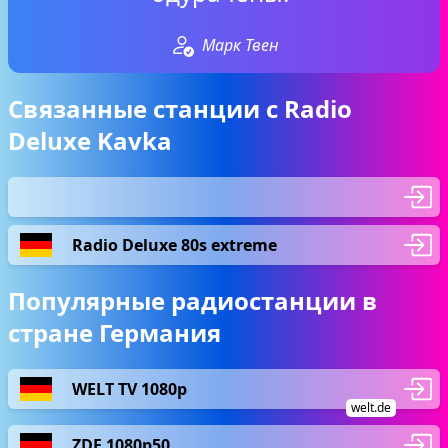
Марк Твен
Связанные станции с Radio
Deluxe Kavka
Radio Deluxe 80s extreme
Популярные радиостанции в
стране Германия
WELT TV 1080p
welt.de
ZDF 1080p50