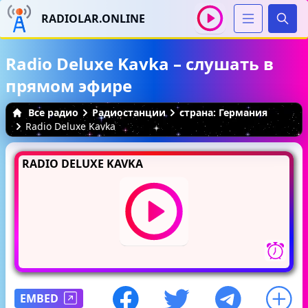
RADIOLAR.ONLINE
Иска
Radio Deluxe Kavka – слушать в
прямом эфире
Все радио
Радиостанции
страна: Германия
Radio Deluxe Kavka
RADIO DELUXE KAVKA
EMBED