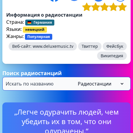
Информация о радиостанции
Страна:
Германия
Языки:
немецкий
Жанры:
Популярная
Веб-сайт:
www.deluxemusic.tv
Твиттер
Фейсбук
Википедия
Поиск радиостанций
„Легче одурачить людей, чем
убедить их в том, что они
одурачены.“