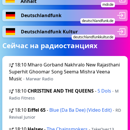
Anhalt
mdr.de
Deutschlandfunk
deutschlandfunk.de
Deutschlandfunk Kultur
deutschlandfunkkultur.de
Сейчас на радиостанциях
18:10
Mharo Gorband Nakhralo New Rajasthani
Superhit Ghoomar Song Seema Mishra Veena
Music
- Marwar Radio
18:10
CHRISTINE AND THE QUEENS
-
5 Dols
- M
Radio Fitness
18:10
Eiffel 65
-
Blue (Da Ba Dee) (Video Edit)
- RD
Revival Junior
18:10
Halsey
-
The Chainsmokers
- TakeOver13