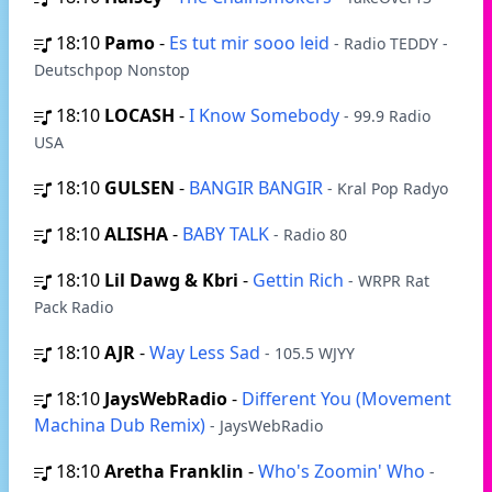
18:10
Pamo
-
Es tut mir sooo leid
- Radio TEDDY -
Deutschpop Nonstop
18:10
LOCASH
-
I Know Somebody
- 99.9 Radio
USA
18:10
GULSEN
-
BANGIR BANGIR
- Kral Pop Radyo
18:10
ALISHA
-
BABY TALK
- Radio 80
18:10
Lil Dawg & Kbri
-
Gettin Rich
- WRPR Rat
Pack Radio
18:10
AJR
-
Way Less Sad
- 105.5 WJYY
18:10
JaysWebRadio
-
Different You (Movement
Machina Dub Remix)
- JaysWebRadio
18:10
Aretha Franklin
-
Who's Zoomin' Who
-