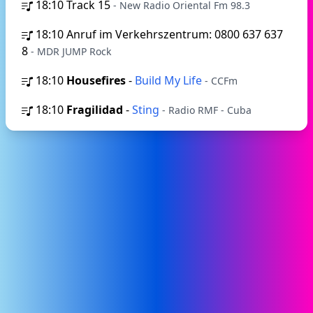
18:10
Track 15
- New Radio Oriental Fm 98.3
18:10
Anruf im Verkehrszentrum: 0800 637 637
8
- MDR JUMP Rock
18:10
Housefires
-
Build My Life
- CCFm
18:10
Fragilidad
-
Sting
- Radio RMF - Cuba