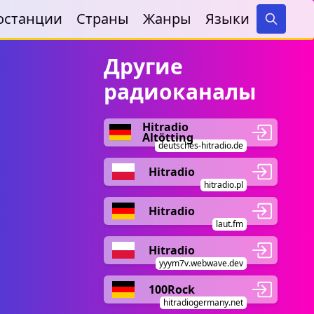
останции
Страны
Жанры
Языки
Search
Другие
радиоканалы
Hitradio
Altötting
deutsches-hitradio.de
Hitradio
hitradio.pl
Hitradio
laut.fm
Hitradio
yyym7v.webwave.dev
100Rock
hitradiogermany.net