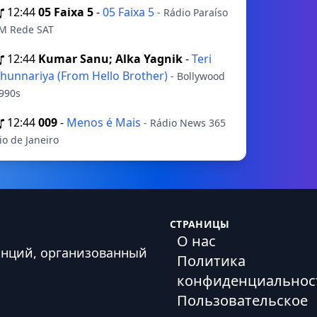
12:44
05 Faixa 5
-
05 Faixa 5
- Rádio Paraíso
M Rede SAT
12:44
Kumar Sanu; Alka Yagnik
-
Teri
hunnariya (From Hello Brother)
- Bollywood
990s
12:44
009
-
Menos é Mais
- Rádio News 365
io de Janeiro
СТРАНИЦЫ
О нас
анций, организованный
Политика
конфиденциальнос
Пользовательское