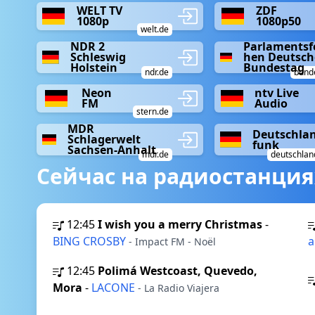
WELT TV
ZDF
1080p
1080p50
welt.de
NDR 2
Parlamentsf
Schleswig
hen Deutsch
Holstein
Bundestag
ndr.de
bund
Neon
ntv Live
FM
Audio
stern.de
MDR
Deutschla
Schlagerwelt
funk
Sachsen-Anhalt
mdr.de
deutschlan
Сейчас на радиостанция
12:45
I wish you a merry Christmas
-
BING CROSBY
a
- Impact FM - Noël
12:45
Polimá Westcoast, Quevedo,
Mora
-
LACONE
- La Radio Viajera