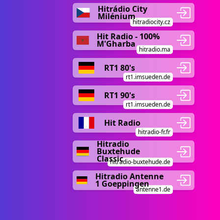
Hitrádio City
Milénium
hitradiocity.cz
Hit Radio - 100%
M'Gharba
hitradio.ma
RT1 80's
rt1.imsueden.de
RT1 90's
rt1.imsueden.de
Hit Radio
hitradio-fr.fr
Hitradio
Buxtehude
Classic
hitradio-buxtehude.de
Hitradio Antenne
1 Goeppingen
antenne1.de