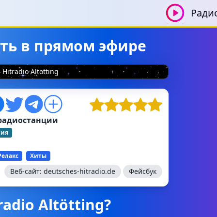
Ради
шать в прямом эфире
Hitradio Altötting
радиостанции
ния
Релакс
Хиты
Веб-сайт:
deutsches-hitradio.de
Фейсбук
adio Altötting?