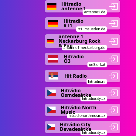
Hitradio
antenne 1
antenne1.de
Hitradio
RT1
rt1.imsueden.de
antenne 1
Neckarburg Rock
& Pop
antenne1-neckarburg.de
Hitradio
Ö3
oe3.orf.at
Hit Radio
hitradio.rs
Hitrádio
Osmdesátka
hitradiocity.cz
Hitrádio North
Music
hitradionorthmusic.cz
Hitrádio City
Devadesátka
hitradiocity.cz