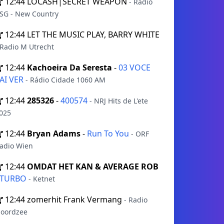
12:44
LOCASH|SECRET WEAPON
- Radio
SG - New Country
12:44
LET THE MUSIC PLAY, BARRY WHITE
 Radio M Utrecht
12:44
Kachoeira Da Seresta
-
03 VOCE
AI VER
- Rádio Cidade 1060 AM
12:44
285326
-
400574
- NRJ Hits de L'ete
025
12:44
Bryan Adams
-
Run To You
- ORF
adio Wien
12:44
OMDAT HET KAN & AVERAGE ROB
TURBO
- Ketnet
12:44
zomerhit Frank Vermang
- Radio
oordzee