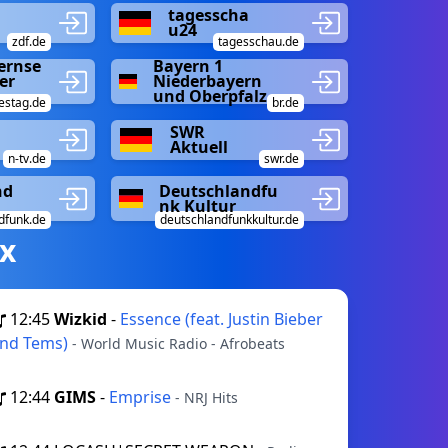
tagesscha
u24
zdf.de
tagesschau.de
ernse
Bayern 1
er
Niederbayern
und Oberpfalz
estag.de
br.de
SWR
Aktuell
n-tv.de
swr.de
nd
Deutschlandfu
nk Kultur
dfunk.de
deutschlandfunkkultur.de
х
12:45
Wizkid
-
Essence (feat. Justin Bieber
nd Tems)
- World Music Radio - Afrobeats
12:44
GIMS
-
Emprise
- NRJ Hits