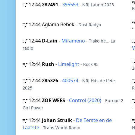
12:44
282491
-
395553
- NRJ Latino 2025
R
12:44
Aglama Bebek
- Dost Radyo
-
12:44
D-Lain
-
Mifameno
- Tiako be... La
V
radio
12:44
Rush
-
Limelight
- Rock 95
2
12:44
285326
-
400574
- NRJ Hits de L'ete
2025
R
12:44
ZOE WEES
-
Control (2020)
- Europe 2
-
Girl Power
12:44
Johan Struik
-
De Eerste en de
Laatste
- Trans World Radio
N