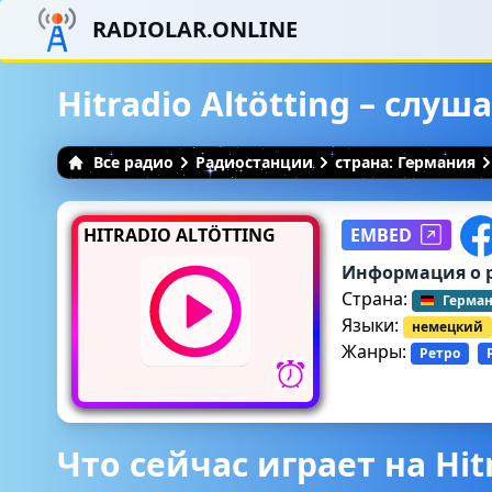
RADIOLAR.ONLINE
Hitradio Altötting – слу
Все радио
Радиостанции
страна: Германия
HITRADIO ALTÖTTING
EMBED
Информация о 
Страна:
Герма
Языки:
немецкий
Жанры:
Ретро
Что сейчас играет на Hitr