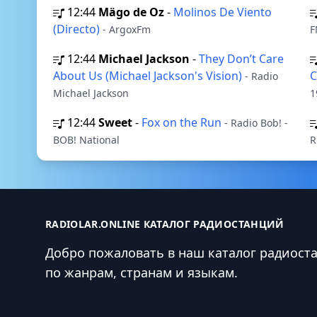
12:44
Mägo de Oz
-
Molinos De Viento
(Directo)
- ArgoxFm
F
12:44
Michael Jackson
-
They Don’t Care
About Us (Michael Jackson's Vision)
C
- Radio
Michael Jackson
1
12:44
Sweet
-
Fox on the Run
- Radio Bob! -
BOB! National
R
RADIOLAR.ONLINE КАТАЛОГ РАДИОСТАНЦИЙ
Добро пожаловать в наш каталог радиост
по жанрам, странам и языкам.