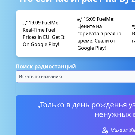
15:09
FuelMe:
19:09
FuelMe:
Цените на
Real-Time Fuel
горивата в реално
B
Prices in EU. Get It
време. Свали от
r
On Google Play!
Google Play!
Поиск радиостанций
„Только в день рожденья у
ненужных 
Михаил Ж