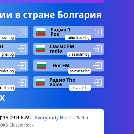
и в стране Болгария
Радио 1
Рок
nova.bg
radio1rock.bg
al
Classic FM
radio
signal.bg
classicfm.bg
Hot FM
onika.bg
tv-vratsa.bg
Радио The
Voice
radio.bg
thevoice.bg
х
19:09
R.E.M.
-
Everybody Hurts
- Radio
OKS Classic Rock