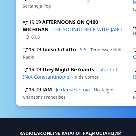
Sertaneja Pop
L
19:09
AFTERNOONS ON Q100
MICHIGAN
-
THE SOUNDCHECK WITH JABO
F
- Q100.3
19:09
Toosii f./Latto
-
5'5
- Tennessee Hott
C
Radio
19:09
They Might Be Giants
-
Istanbul
(Not Constantinople)
R
- Kids Corner
19:09
IAM
-
Je danse le mia
- Nostalgie
Chansons Francaises
R
RADIOLAR.ONLINE КАТАЛОГ РАДИОСТАНЦИЙ