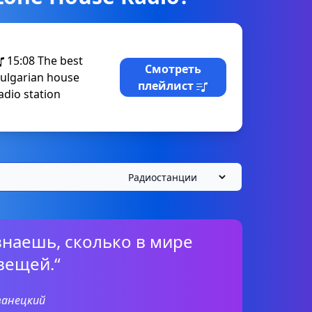
15:08
The best
Смотреть
ulgarian house
плейлист
adio station
знаешь, сколько в мире
вещей.“
ванецкий