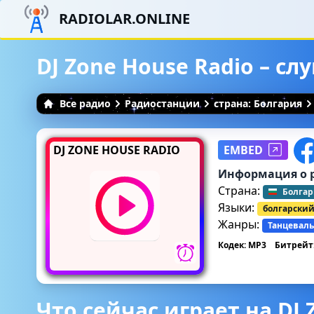
RADIOLAR.ONLINE
DJ Zone House Radio – с
Все радио
Радиостанции
страна: Болгария
DJ ZONE HOUSE RADIO
EMBED
Информация о 
Страна:
Болгар
Языки:
болгарски
Жанры:
Танцеваль
Кодек: MP3
Битрейт:
Что сейчас играет на DJ 