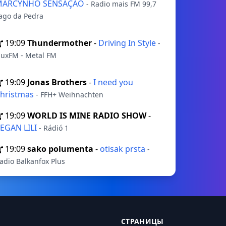
MARCYNHO SENSAÇÃO
- Radio mais FM 99,7
ago da Pedra
19:09
Thundermother
-
Driving In Style
-
luxFM - Metal FM
19:09
Jonas Brothers
-
I need you
hristmas
- FFH+ Weihnachten
19:09
WORLD IS MINE RADIO SHOW
-
EGAN LILI
- Rádió 1
19:09
sako polumenta
-
otisak prsta
-
adio Balkanfox Plus
СТРАНИЦЫ