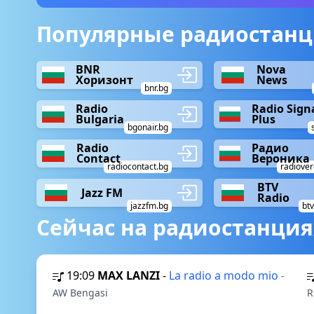
Популярные радиостанци
BNR
Nova
Хоризонт
News
bnr.bg
Radio
Radio Sign
Bulgaria
Plus
bgonair.bg
Radio
Радио
Contact
Вероника
radiocontact.bg
radiover
BTV
Jazz FM
Radio
jazzfm.bg
btv
Сейчас на радиостанция
19:09
MAX LANZI
-
La radio a modo mio
-
AW Bengasi
R