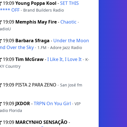
19:09
Young Poppa Kool
-
SET THIS
**** OFF
- Brand Builders Radio
19:09
Memphis May Fire
-
Chaotic
-
adioU
19:09
Barbara Sfraga
-
Under the Moon
nd Over the Sky
- 1.FM - Adore Jazz Radio
19:09
Tim McGraw
-
I Like It, I Love It
- K-
KY Country
19:09
PISTA 2 PARA ZENO
- San José fm
19:09
JXDOR
-
TRPN On You Girl
- VIP
adio Florida
19:09
MARCYNHO SENSAÇÃO
-