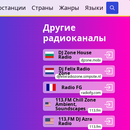
останции
Страны
Жанры
Языки
Search
Другие
радиоканалы
DJ Zone House
Radio
djzone.mobi
Dj Felix Radio
Zone
djfelixradiozone.simpsite.nl
Radio FG
radiofg.com
113.FM Chill Zone
Ambient,
Soundscapes
113.fm
113.FM DJ Azra
Radio
113.fm