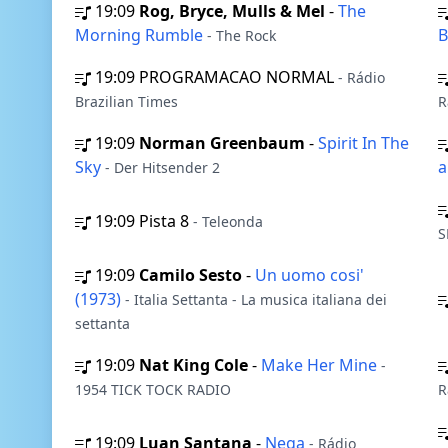
19:09
Rog, Bryce, Mulls & Mel
-
The
Morning Rumble
B
- The Rock
19:09
PROGRAMACAO NORMAL
- Rádio
Brazilian Times
R
19:09
Norman Greenbaum
-
Spirit In The
Sky
a
- Der Hitsender 2
19:09
Pista 8
- Teleonda
S
19:09
Camilo Sesto
-
Un uomo cosi'
(1973)
- Italia Settanta - La musica italiana dei
settanta
19:09
Nat King Cole
-
Make Her Mine
-
1954 TICK TOCK RADIO
R
19:09
Luan Santana
-
Nega
- Rádio