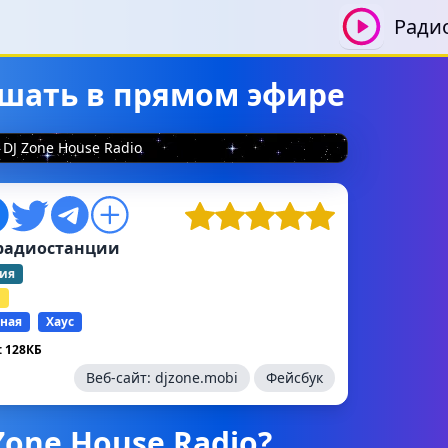
Ради
лушать в прямом эфире
DJ Zone House Radio
радиостанции
ия
й
ная
Хаус
 128КБ
Веб-сайт:
djzone.mobi
Фейсбук
Zone House Radio?