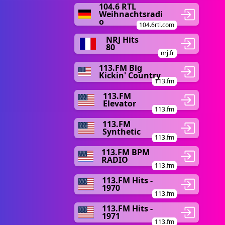
104.6 RTL
Weihnachtsradi
o
104.6rtl.com
NRJ Hits
80
nrj.fr
113.FM Big
Kickin' Country
113.fm
113.FM
Elevator
113.fm
113.FM
Synthetic
113.fm
113.FM BPM
RADIO
113.fm
113.FM Hits -
1970
113.fm
113.FM Hits -
1971
113.fm