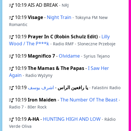
10:19
AIS AD BREAK
- NRJ
10:19
Visage
-
Night Train
- Toksyna FM New
Romantic
10:19
Prayer In C (Robin Schulz Edit)
-
Lilly
Wood / The P***k
- Radio RMF - Sloneczne Przeboje
10:19
Magnifico 7
-
Olvidame
- Syrius Tejano
10:19
The Mamas & The Papas
-
I Saw Her
Again
- Radio Wyżyny
10:19
-
يا رافعين الراس
اشرف يوسف
- Falastini Radio
10:19
Iron Maiden
-
The Number Of The Beast
-
Radio 7 - 80er Rock
10:19
A-HA
-
HUNTING HIGH AND LOW
- Rádio
Verde Oliva