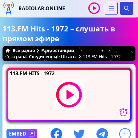
RADIOLAR.ONLINE
Иска
113.FM Hits - 1972 – слушать в
прямом эфире
Все радио
Радиостанции
страна: Соединенные Штаты
113.FM Hits - 1972
113.FM HITS - 1972
EMBED