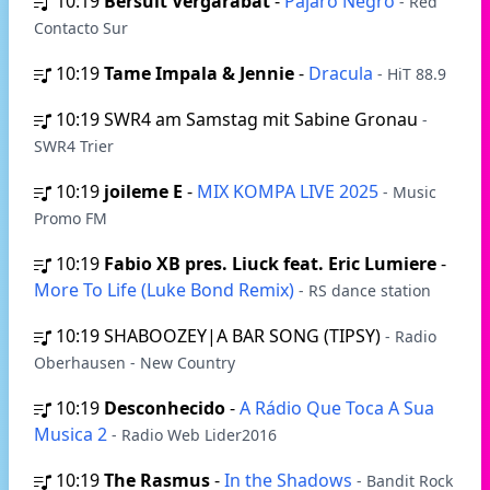
10:19
Bersuit Vergarabat
-
Pájaro Negro
- Red
Contacto Sur
10:19
Tame Impala & Jennie
-
Dracula
- HiT 88.9
10:19
SWR4 am Samstag mit Sabine Gronau
-
SWR4 Trier
10:19
joileme E
-
MIX KOMPA LIVE 2025
- Music
Promo FM
10:19
Fabio XB pres. Liuck feat. Eric Lumiere
-
More To Life (Luke Bond Remix)
- RS dance station
10:19
SHABOOZEY|A BAR SONG (TIPSY)
- Radio
Oberhausen - New Country
10:19
Desconhecido
-
A Rádio Que Toca A Sua
Musica 2
- Radio Web Lider2016
10:19
The Rasmus
-
In the Shadows
- Bandit Rock