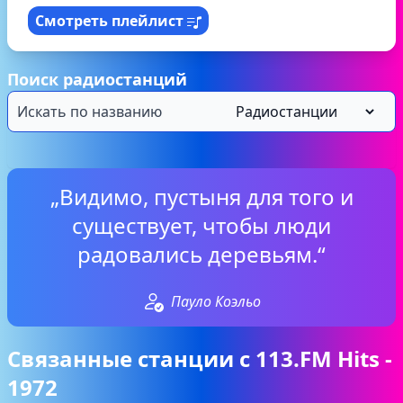
Смотреть плейлист
Поиск радиостанций
„Видимо, пустыня для того и
существует, чтобы люди
радовались деревьям.“
Пауло Коэльо
Связанные станции с 113.FM Hits -
1972