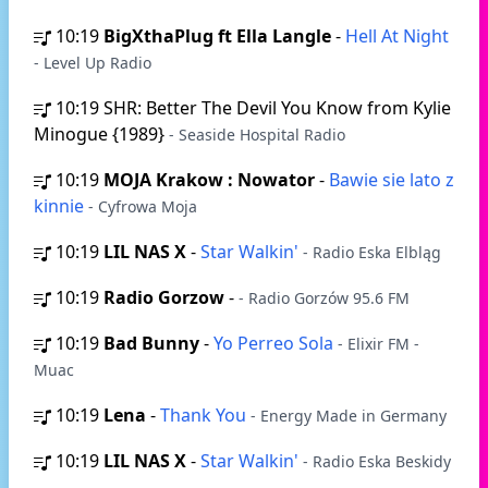
10:19
BigXthaPlug ft Ella Langle
-
Hell At Night
- Level Up Radio
10:19
SHR: Better The Devil You Know from Kylie
Minogue {1989}
- Seaside Hospital Radio
10:19
MOJA Krakow : Nowator
-
Bawie sie lato z
kinnie
- Cyfrowa Moja
10:19
LIL NAS X
-
Star Walkin'
- Radio Eska Elbląg
10:19
Radio Gorzow
-
- Radio Gorzów 95.6 FM
10:19
Bad Bunny
-
Yo Perreo Sola
- Elixir FM -
Muac
10:19
Lena
-
Thank You
- Energy Made in Germany
10:19
LIL NAS X
-
Star Walkin'
- Radio Eska Beskidy