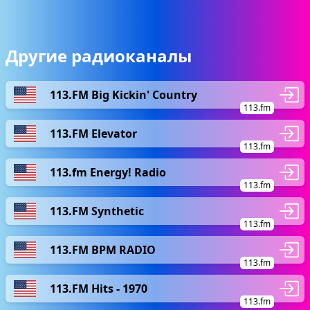
Другие радиоканалы
113.FM Big Kickin' Country
113.fm
113.FM Elevator
113.fm
113.fm Energy! Radio
113.fm
113.FM Synthetic
113.fm
113.FM BPM RADIO
113.fm
113.FM Hits - 1970
113.fm