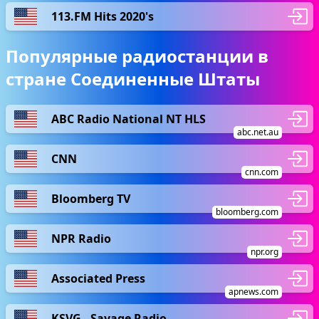
113.FM Hits 2020's
Популярные радиостанции в
стране Соединенные Штаты
ABC Radio National NT HLS
abc.net.au
CNN
cnn.com
Bloomberg TV
bloomberg.com
NPR Radio
npr.org
Associated Press
apnews.com
KSVG - Savage Radio