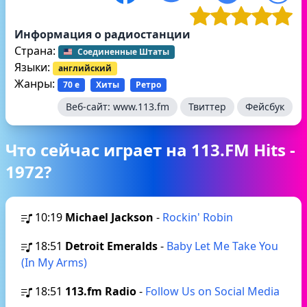
Информация о радиостанции
Страна:
Соединенные Штаты
Языки:
английский
Жанры:
70 е
Хиты
Ретро
Веб-сайт:
www.113.fm
Твиттер
Фейсбук
Что сейчас играет на 113.FM Hits -
1972?
10:19
Michael Jackson
-
Rockin' Robin
18:51
Detroit Emeralds
-
Baby Let Me Take You
(In My Arms)
18:51
113.fm Radio
-
Follow Us on Social Media