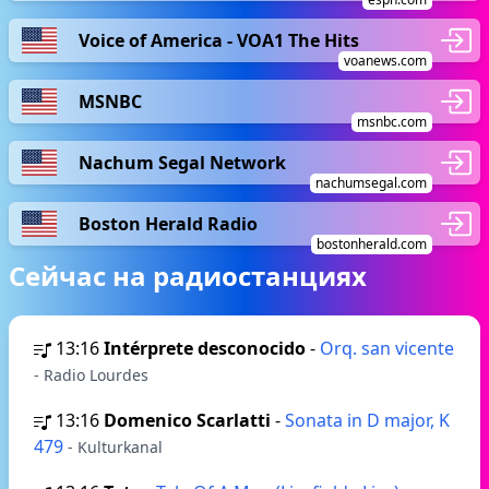
Voice of America - VOA1 The Hits
voanews.com
MSNBC
msnbc.com
Nachum Segal Network
nachumsegal.com
Boston Herald Radio
bostonherald.com
Сейчас на радиостанциях
13:16
Intérprete desconocido
-
Orq. san vicente
- Radio Lourdes
13:16
Domenico Scarlatti
-
Sonata in D major, K
479
- Kulturkanal