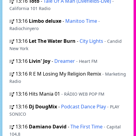
13:16
Toto
-
Tale Of A Man (Livefields-Live)
-
California 101 Radio
13:16
Limbo deluxe
-
Manitoo Time
-
Radiochinyero
13:16
Let The Water Burn
-
City Lights
- Candid
New York
13:16
Livin' Joy
-
Dreamer
- Heart FM
13:16
R E M Losing My Religion Remix
- Marketing
Radio
13:16
Hits Mania 01
- RÁDIO WEB POP FM
13:16
Dj DougMix
-
Podcast Dance Play
- PLAY
SONICO
13:16
Damiano David
-
The First Time
- Capital
104,8