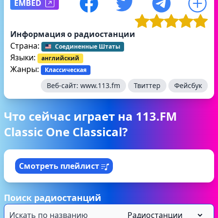
EMBED
Информация о радиостанции
Страна:
Соединенные Штаты
Языки:
английский
Жанры:
Классическая
Веб-сайт:
www.113.fm
Твиттер
Фейсбук
Что сейчас играет на 113.FM
Classic One Classical?
Смотреть плейлист
Поиск радиостанций