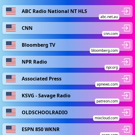
ABC Radio National NT HLS
abc.net.au
CNN
cnn.com
Bloomberg TV
bloomberg.com
NPR Radio
npr.org
Associated Press
apnews.com
KSVG - Savage Radio
patreon.com
OLDSCHOOLRADIO
mixcloud.com
ESPN 850 WKNR
espn.com