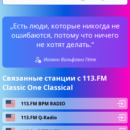
„Есть люди, которые никогда не
ошибаются, потому что ничего
не хотят делать.“
Иоганн Вольфганг Гёте
Связанные станции с 113.FM
Classic One Classical
113.FM BPM RADIO
113.FM Q-Radio