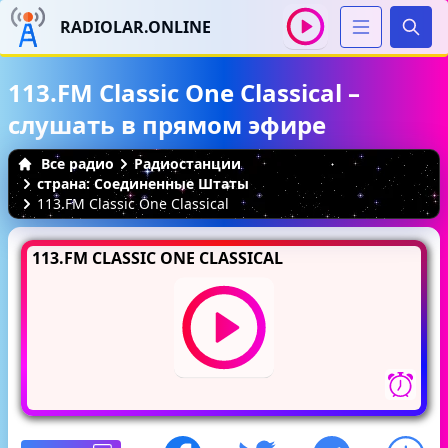
RADIOLAR.ONLINE
Иска
113.FM Classic One Classical –
слушать в прямом эфире
Все радио
Радиостанции
страна: Соединенные Штаты
113.FM Classic One Classical
113.FM CLASSIC ONE CLASSICAL