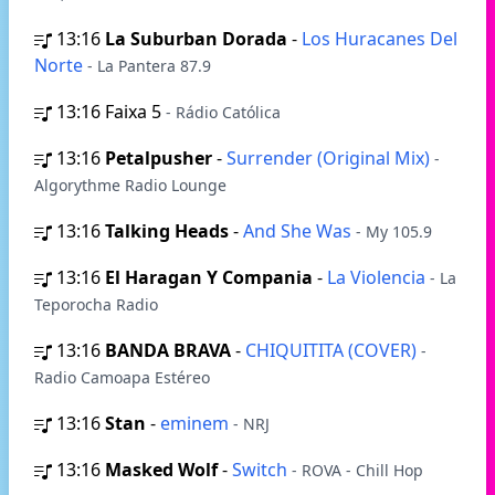
13:16
La Suburban Dorada
-
Los Huracanes Del
Norte
- La Pantera 87.9
13:16
Faixa 5
- Rádio Católica
13:16
Petalpusher
-
Surrender (Original Mix)
-
Algorythme Radio Lounge
13:16
Talking Heads
-
And She Was
- My 105.9
13:16
El Haragan Y Compania
-
La Violencia
- La
Teporocha Radio
13:16
BANDA BRAVA
-
CHIQUITITA (COVER)
-
Radio Camoapa Estéreo
13:16
Stan
-
eminem
- NRJ
13:16
Masked Wolf
-
Switch
- ROVA - Chill Hop