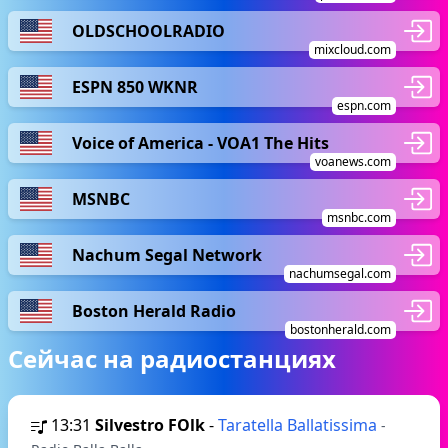
OLDSCHOOLRADIO
mixcloud.com
ESPN 850 WKNR
espn.com
Voice of America - VOA1 The Hits
voanews.com
MSNBC
msnbc.com
Nachum Segal Network
nachumsegal.com
Boston Herald Radio
bostonherald.com
Сейчас на радиостанциях
13:31
Silvestro FOlk
-
Taratella Ballatissima
-