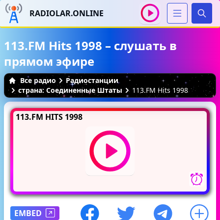
RADIOLAR.ONLINE
Иска
113.FM Hits 1998 – слушать в
прямом эфире
Все радио
Радиостанции
страна: Соединенные Штаты
113.FM Hits 1998
113.FM HITS 1998
EMBED