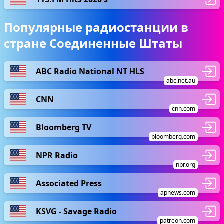
Популярные радиостанции в
стране Соединенные Штаты
ABC Radio National NT HLS
abc.net.au
CNN
cnn.com
Bloomberg TV
bloomberg.com
NPR Radio
npr.org
Associated Press
apnews.com
KSVG - Savage Radio
patreon.com