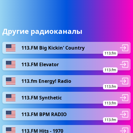
Другие радиоканалы
113.FM Big Kickin' Country
113.fm
113.FM Elevator
113.fm
113.fm Energy! Radio
113.fm
113.FM Synthetic
113.fm
113.FM BPM RADIO
113.fm
113.FM Hits - 1970