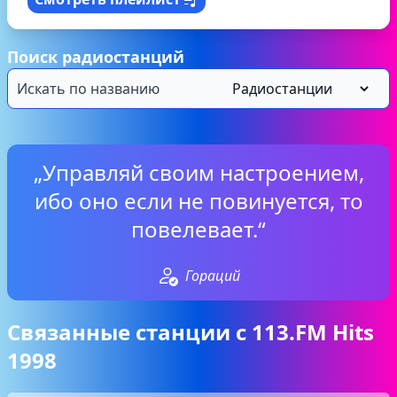
Поиск радиостанций
„Управляй своим настроением,
ибо оно если не повинуется, то
повелевает.“
Гораций
Связанные станции с 113.FM Hits
1998