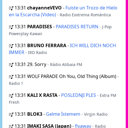
13:31
chayanneVEVO
-
Fuiste un Trozo de Hielo
en la Escarcha (Video)
- Radio Exxtrema Romántica
13:31
PARADISES
-
PARADISES RETURN
- J-Pop
Powerplay Kawaii
13:31
BRUNO FERRARA
-
ICH WILL DICH NOCH
IMMER
- IRD Radio
13:31
29. Sorry
- Rádio Atibaia FM
13:31
WOLF PARADE Oh You, Old Thing (Album)
-
Radio 1
13:31
KALI X RASTA
-
POSLEDNJI PLES
- Extra FM
Fresh
13:31
BLOK3
-
Gelme İstemem
- Virgin Radio
13:31
IMAKI SASA (Japan)
-
flyaway
- Radio