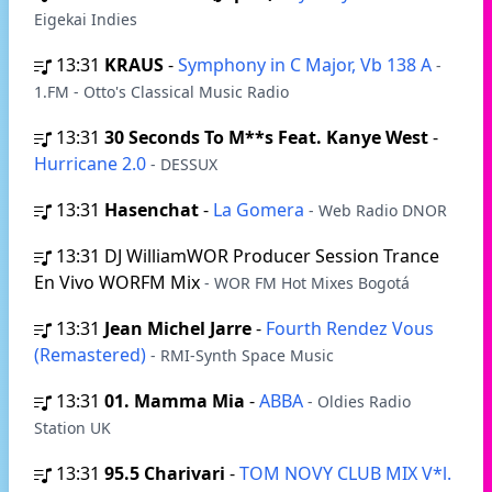
Eigekai Indies
13:31
KRAUS
-
Symphony in C Major, Vb 138 A
-
1.FM - Otto's Classical Music Radio
13:31
30 Seconds To M**s Feat. Kanye West
-
Hurricane 2.0
- DESSUX
13:31
Hasenchat
-
La Gomera
- Web Radio DNOR
13:31
DJ WilliamWOR Producer Session Trance
En Vivo WORFM Mix
- WOR FM Hot Mixes Bogotá
13:31
Jean Michel Jarre
-
Fourth Rendez Vous
(Remastered)
- RMI-Synth Space Music
13:31
01. Mamma Mia
-
ABBA
- Oldies Radio
Station UK
13:31
95.5 Charivari
-
TOM NOVY CLUB MIX V*l.