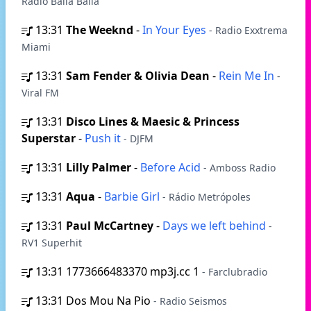
Radio Balla Balla
13:31
The Weeknd
-
In Your Eyes
- Radio Exxtrema
Miami
13:31
Sam Fender & Olivia Dean
-
Rein Me In
-
Viral FM
13:31
Disco Lines & Maesic & Princess
Superstar
-
Push it
- DJFM
13:31
Lilly Palmer
-
Before Acid
- Amboss Radio
13:31
Aqua
-
Barbie Girl
- Rádio Metrópoles
13:31
Paul McCartney
-
Days we left behind
-
RV1 Superhit
13:31
1773666483370 mp3j.cc 1
- Farclubradio
13:31
Dos Mou Na Pio
- Radio Seismos