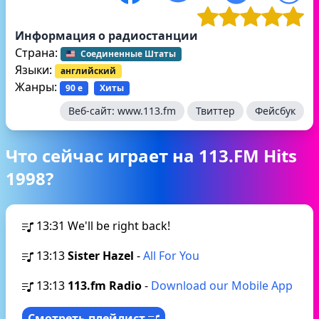
Информация о радиостанции
Страна:
Соединенные Штаты
Языки:
английский
Жанры:
90 е
Хиты
Веб-сайт:
www.113.fm
Твиттер
Фейсбук
Что сейчас играет на 113.FM Hits
1998?
13:31
We'll be right back!
13:13
Sister Hazel
-
All For You
13:13
113.fm Radio
-
Download our Mobile App
Смотреть плейлист