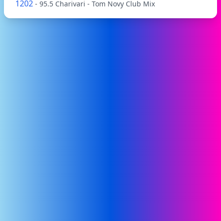
1202
- 95.5 Charivari - Tom Novy Club Mix