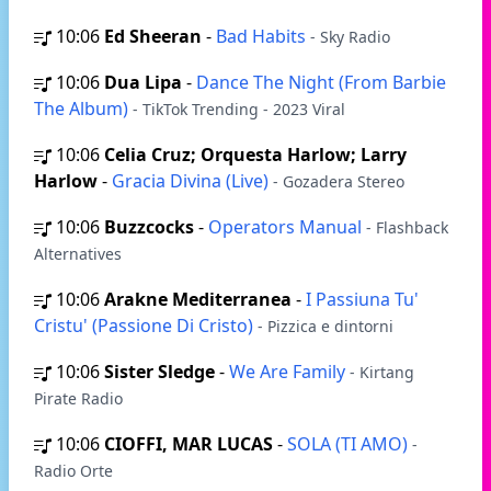
10:06
Ed Sheeran
-
Bad Habits
- Sky Radio
10:06
Dua Lipa
-
Dance The Night (From Barbie
The Album)
- TikTok Trending - 2023 Viral
10:06
Celia Cruz; Orquesta Harlow; Larry
Harlow
-
Gracia Divina (Live)
- Gozadera Stereo
10:06
Buzzcocks
-
Operators Manual
- Flashback
Alternatives
10:06
Arakne Mediterranea
-
I Passiuna Tu'
Cristu' (Passione Di Cristo)
- Pizzica e dintorni
10:06
Sister Sledge
-
We Are Family
- Kirtang
Pirate Radio
10:06
CIOFFI, MAR LUCAS
-
SOLA (TI AMO)
-
Radio Orte