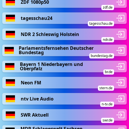
ZDF 1080p50
zdf.de
tagesschau24
tagesschau.de
NDR 2 Schleswig Holstein
ndr.de
Parlamentsfernsehen Deutscher
Bundestag
bundestag.de
Bayern 1 Niederbayern und
Oberpfalz
br.de
Neon FM
stern.de
ntv Live Audio
n-tv.de
SWR Aktuell
swr.de
MDR Schlagerwelt Sachsen-