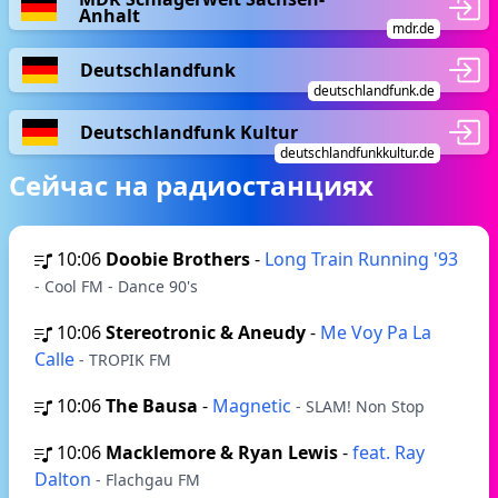
Anhalt
mdr.de
Deutschlandfunk
deutschlandfunk.de
Deutschlandfunk Kultur
deutschlandfunkkultur.de
Сейчас на радиостанциях
10:06
Doobie Brothers
-
Long Train Running '93
- Cool FM - Dance 90's
10:06
Stereotronic & Aneudy
-
Me Voy Pa La
Calle
- TROPIK FM
10:06
The Bausa
-
Magnetic
- SLAM! Non Stop
10:06
Macklemore & Ryan Lewis
-
feat. Ray
Dalton
- Flachgau FM