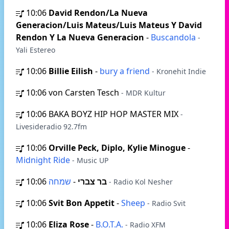
10:06
David Rendon/La Nueva
Generacion/Luis Mateus/Luis Mateus Y David
Rendon Y La Nueva Generacion
-
Buscandola
-
Yali Estereo
10:06
Billie Eilish
-
bury a friend
- Kronehit Indie
10:06
von Carsten Tesch
- MDR Kultur
10:06
BAKA BOYZ HIP HOP MASTER MIX
-
Livesideradio 92.7fm
10:06
Orville Peck, Diplo, Kylie Minogue
-
Midnight Ride
- Music UP
10:06
-
בר צברי
שמחה
- Radio Kol Nesher
10:06
Svit Bon Appetit
-
Sheep
- Radio Svit
10:06
Eliza Rose
-
B.O.T.A.
- Radio XFM