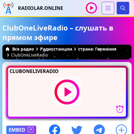
RADIOLAR.ONLINE
Иска
ClubOneLiveRadio – слушать в
прямом эфире
Все радио
Радиостанции
страна: Германия
ClubOneLiveRadio
CLUBONELIVERADIO
EMBED