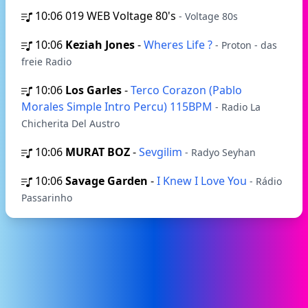
10:06
019 WEB Voltage 80's
- Voltage 80s
10:06
Keziah Jones
-
Wheres Life ?
- Proton - das
freie Radio
10:06
Los Garles
-
Terco Corazon (Pablo
Morales Simple Intro Percu) 115BPM
- Radio La
Chicherita Del Austro
10:06
MURAT BOZ
-
Sevgilim
- Radyo Seyhan
10:06
Savage Garden
-
I Knew I Love You
- Rádio
Passarinho