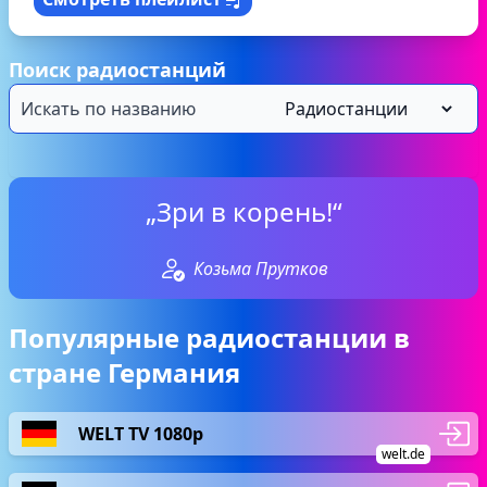
Поиск радиостанций
„Зри в корень!“
Козьма Прутков
Популярные радиостанции в
стране Германия
WELT TV 1080p
welt.de