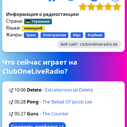
Информация о радиостанции
Страна:
Германия
Языки:
немецкий
Жанры:
Транс
Электронная
Хаус
Клубная
Веб-сайт:
cluboneliveradio.de
Что сейчас играет на
ClubOneLiveRadio?
10:06
Delete
-
Extraterrestrial-Delete
05:28
Pong
-
The Ballad Of Jacob Lee
05:27
Guru
-
The Counter
Смотреть плейлист