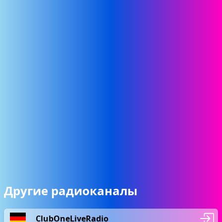
Другие радиоканалы
ClubOneLiveRadio