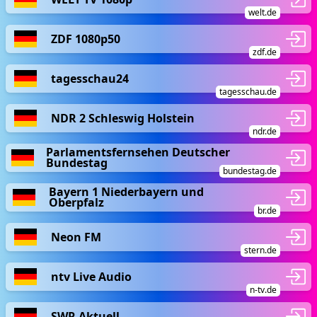
welt.de
ZDF 1080p50
zdf.de
tagesschau24
tagesschau.de
NDR 2 Schleswig Holstein
ndr.de
Parlamentsfernsehen Deutscher
Bundestag
bundestag.de
Bayern 1 Niederbayern und
Oberpfalz
br.de
Neon FM
stern.de
ntv Live Audio
n-tv.de
SWR Aktuell