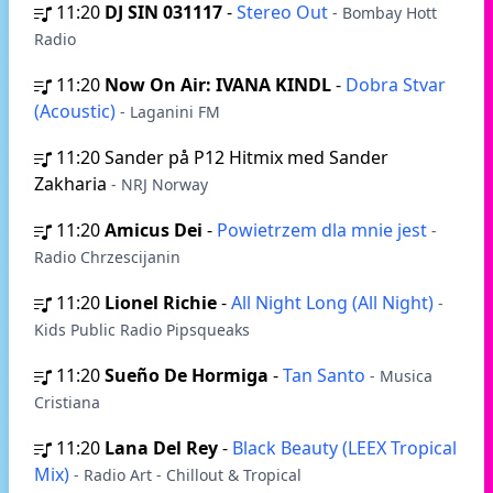
11:20
DJ SIN 031117
-
Stereo Out
- Bombay Hott
Radio
11:20
Now On Air: IVANA KINDL
-
Dobra Stvar
(Acoustic)
- Laganini FM
11:20
Sander på P12 Hitmix med Sander
Zakharia
- NRJ Norway
11:20
Amicus Dei
-
Powietrzem dla mnie jest
-
Radio Chrzescijanin
11:20
Lionel Richie
-
All Night Long (All Night)
-
Kids Public Radio Pipsqueaks
11:20
Sueño De Hormiga
-
Tan Santo
- Musica
Cristiana
11:20
Lana Del Rey
-
Black Beauty (LEEX Tropical
Mix)
- Radio Art - Chillout & Tropical