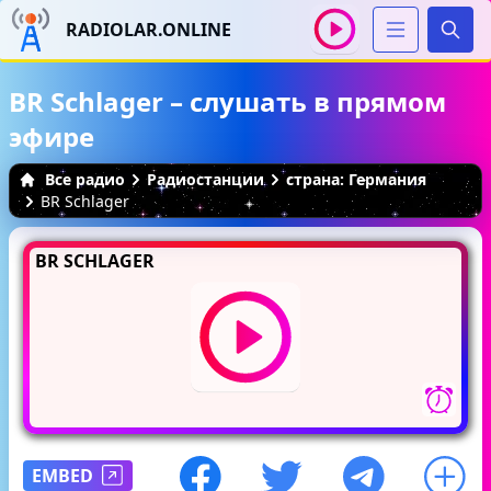
RADIOLAR.ONLINE
Иска
BR Schlager – слушать в прямом
эфире
Все радио
Радиостанции
страна: Германия
BR Schlager
BR SCHLAGER
EMBED