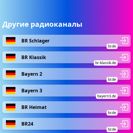
Другие радиоканалы
BR Schlager
br.de
BR Klassik
br-klassik.de
Bayern 2
br.de
Bayern 3
bayern3.de
BR Heimat
br.de
BR24
br.de