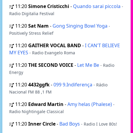
11:20
Simone Cristicchi
-
Quando sarai piccola
-
Radio Digitalia Festival
11:20
Sat Nam
-
Gong Singing Bowl Yoga
-
Positively Stress Relief
11:20
GAITHER VOCAL BAND
-
I CAN'T BELIEVE
MY EYES
- Radio Evangelo Roma
11:20
THE SECOND VOICE
-
Let Me Be
- Radio
Energy
11:20
4432ggfk
-
099 9.Indiferença
- Rádio
Nacional FM 88 ,1 FM
11:20
Edward Martin
-
Amy helas (Phalese)
-
Radio Nightingale Classical
11:20
Inner Circle
-
Bad Boys
- Radio I Love 80s!