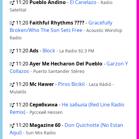
11:20
Pueblo Andino
-
El Canelazo
- Radio
Satelital
11:20
Faithful Rhythms ????
-
Gracefully
Broken/Who The Son Sets Free
- Acoustic Worship
Radio
11:20
Ads
-
Block
- La Radio 92.3 FM
11:20
Ayer Me Hecharon Del Pueblo
-
Garzon Y
Collazos
- Puerto Santander Stéreo
11:20
Mc Hawer
-
Piros Bicikli
- Laza Rádió -
Mulatós
11:20
Серябкина
-
Не забыла (Red Line Radio
Remix)
- Русский Hessen
11:20
Magazine 60
-
Don Quichotte (No Estan
Aqui)
- Sun Mix Radio