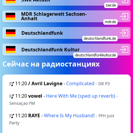
swr.de
MDR Schlagerwelt Sachsen-
Anhalt
mdr.de
Deutschlandfunk
deutschlandfunk.de
Deutschlandfunk Kultur
deutschlandfunkkultur.de
Сейчас на радиостанциях
11:20
/ Avril Lavigne
-
Complicated
- DR P3
11:20
vowel
-
Here With Me (sped up reverb)
-
Sensaçao FM
11:20
RAYE
-
Where Is My Husband!
- FFH Just
Party