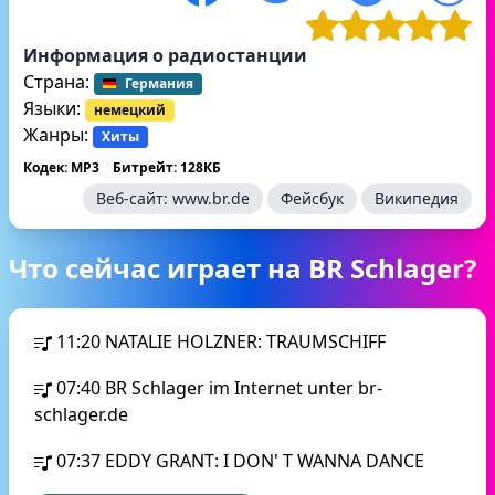
Информация о радиостанции
Страна:
Германия
Языки:
немецкий
Жанры:
Хиты
Кодек: MP3
Битрейт: 128КБ
Веб-сайт:
www.br.de
Фейсбук
Википедия
Что сейчас играет на BR Schlager?
11:20
NATALIE HOLZNER: TRAUMSCHIFF
07:40
BR Schlager im Internet unter br-
schlager.de
07:37
EDDY GRANT: I DON' T WANNA DANCE