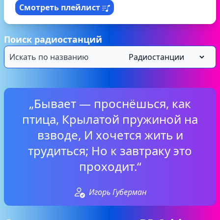
Смотреть плейлист
Поиск радиостанций
„Бывает — проснёшься, как
птица, Крылатой пружиной на
взводе, И хочется жить и
трудиться; Но к завтраку это
проходит.“
Игорь Губерман