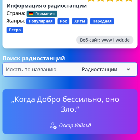
Информация о радиостанции
Страна:
Германия
Жанры:
Популярная
Рок
Хиты
Народная
Ретро
Веб-сайт:
www1.wdr.de
Поиск радиостанций
„Когда Добро бессильно, оно —
Зло.“
Оскар Уайльд