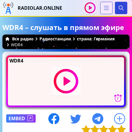
RADIOLAR.ONLINE
Иска
WDR4 – слушать в прямом эфире
Все радио
Радиостанции
страна: Германия
WDR4
WDR4
EMBED