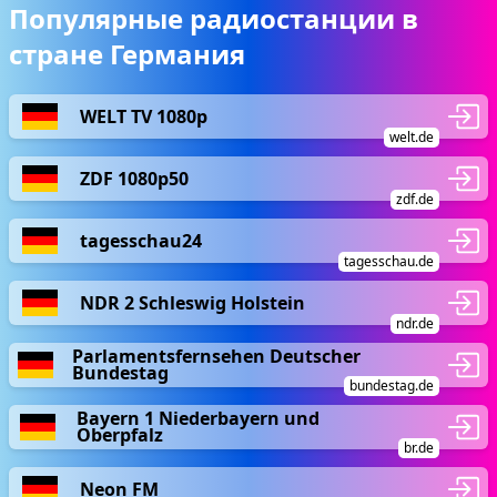
Популярные радиостанции в
стране Германия
WELT TV 1080p
welt.de
ZDF 1080p50
zdf.de
tagesschau24
tagesschau.de
NDR 2 Schleswig Holstein
ndr.de
Parlamentsfernsehen Deutscher
Bundestag
bundestag.de
Bayern 1 Niederbayern und
Oberpfalz
br.de
Neon FM