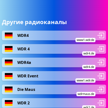
Другие радиоканалы
WDR4
www1.wdr.de
WDR 4
wdr4.de
WDR4a
wdr4.de
WDR Event
www1.wdr.de
Die Maus
wdrmaus.de
WDR 2
wdr2.de