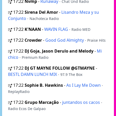
17:22
Nvmp
-
Runaway
- Chat Und Radio
17:22
Sirena Del Amor
-
Lisandro Meza y su
Conjunto
- Nachoteca Radio
17:22
K'NAAN
-
WAVIN FLAG
- Radio MED
17:22
Crowder
-
Good God Almighty
- Praise Hits
17:22
DJ Goja, Jason Derulo and Melody
-
Mi
chico
- Premium Radio
17:22
DJ GT MAYNE FOLLOW @GTMAYNE
-
BESTL DAMN LUNCH MIX
- 97.9 The Box
17:22
Sophie B. Hawkins
-
As I Lay Me Down
-
ReplayRadio
17:22
Grupo Marcação
-
juntandos os cacos
-
Radio Ecos De Galpao