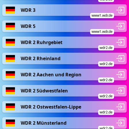
WDR 3
www1.wdr.de
WDR 5
www1.wdr.de
WDR 2 Ruhrgebiet
wdr2.de
WDR 2 Rheinland
wdr2.de
WDR 2 Aachen und Region
wdr2.de
WDR 2 Südwestfalen
wdr2.de
WDR 2 Ostwestfalen-Lippe
wdr2.de
WDR 2 Münsterland
wdr2.de