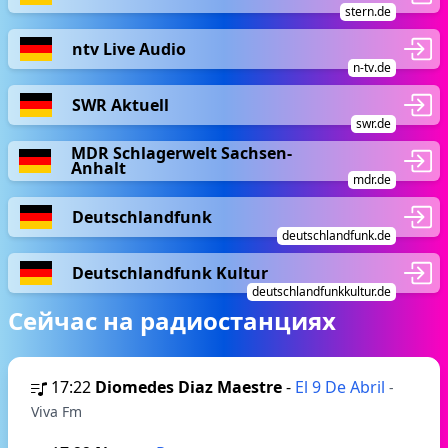
stern.de
ntv Live Audio
n-tv.de
SWR Aktuell
swr.de
MDR Schlagerwelt Sachsen-
Anhalt
mdr.de
Deutschlandfunk
deutschlandfunk.de
Deutschlandfunk Kultur
deutschlandfunkkultur.de
Сейчас на радиостанциях
17:22
Diomedes Diaz Maestre
-
El 9 De Abril
-
Viva Fm