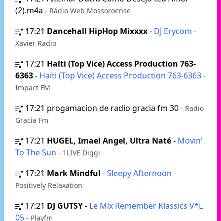
(2).m4a
- Rádio Web Mossoroense
17:21
Dancehall HipHop Mixxxx
-
DJ Erycom
-
Xavier Radio
17:21
Haïti (Top Vice) Access Production 763-
6363
-
Haïti (Top Vice) Access Production 763-6363
-
Impact FM
17:21
progamacion de radio gracia fm 30
- Radio
Gracia Fm
17:21
HUGEL, Imael Angel, Ultra Naté
-
Movin'
To The Sun
- 1LIVE Diggi
17:21
Mark Mindful
-
Sleepy Afternoon
-
Positively Relaxation
17:21
DJ GUTSY
-
Le Mix Remember Klassics V*L
05
- Playfm