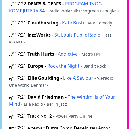
17:22
DENIS & DENIS
-
PROGRAM TVOG
KOMPJUTERA 84
- Radio Prolaznik Evergreen Lepoglava
17:21
Cloudbusting
-
Kate Bush
- VRR Comedy
17:21
JazzWorks
-
St. Louis Public Radio
- Jazz
KWMU-2
17:21
Truth Hurts
-
Addictive
- Metro FM
17:21
Europe
-
Rock the Night
- Bandit Rock
17:21
Ellie Goulding
-
Like A Saviour
- VIPradio
One World Denmark
17:21
David Friedman
-
The Windmills of Your
Mind
- Ella Radio - Berlin Jazz
17:21
Track No12
- Power Party Online
17:21
Altemar Dutra Como Desejo teu Amor