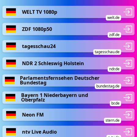
WELT TV 1080p
welt.de
ZDF 1080p50
zdf.de
tagesschau24
tagesschau.de
NDR 2 Schleswig Holstein
ndr.de
Parlamentsfernsehen Deutscher
Bundestag
bundestag.de
Bayern 1 Niederbayern und
Oberpfalz
br.de
Neon FM
stern.de
ntv Live Audio