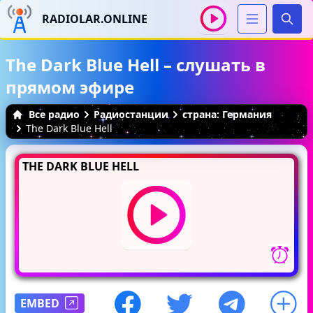
RADIOLAR.ONLINE
Иска
The Dark Blue Hell – слушать в
прямом эфире
Все радио
Радиостанции
страна: Германия
The Dark Blue Hell
THE DARK BLUE HELL
EMBED