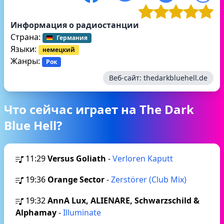
Информация о радиостанции
Страна:
Германия
Языки:
немецкий
Жанры:
Рок
Веб-сайт:
thedarkbluehell.de
Что сейчас играет на The Dark
Blue Hell?
11:29
Versus Goliath
-
Verloren Kaputt
19:36
Orange Sector
-
Zerstörer (Club Mix)
19:32
AnnA Lux, ALIENARE, Schwarzschild &
Alphamay
-
Illuminate