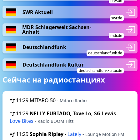
n-tv.de
SWR Aktuell
swr.de
MDR Schlagerwelt Sachsen-
Anhalt
mdr.de
Deutschlandfunk
deutschlandfunk.de
Deutschlandfunk Kultur
deutschlandfunkkultur.de
Сейчас на радиостанциях
11:29
MITARO 50
- Mitaro Radio
11:29
NELLY FURTADO, Tove Lo, SG Lewis
-
Love Bites
- Radio BOOM Hits
11:29
Sophia Ripley
-
Lately
- Lounge Motion FM