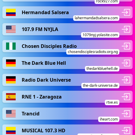
rock927.com
Hermandad Salsera
lahermandadsalsera.com
107.9 FM NYJLA
1079nyj.yolasite.com
Chosen Disciples Radio
chosendisciplesradiotv.org.ng
The Dark Blue Hell
thedarkbluehell.de
Radio Dark Universe
the-dark-universe.de
RNE 1 - Zaragoza
rtve.es
Trancid
iheart.com
MUSICAL 107.3 HD