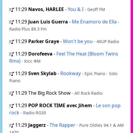
11:29
Navos, HARLEE
-
You & I
- Geoff FM
11:29
Juan Luis Guerra
-
Me Enamoro de Ella
-
Radio Plus 89.3 Fm
11:29
Parker Graye
-
Won't be you
- 40UP Radio
11:29
Dorofeeva
-
Feel The Heat (Bloom Twins
Rmx)
- Кісс ФМ
11:29
Sven Skylab
-
Rookway
- Epic Piano - Solo
Piano
11:29
The Big Rock Show
- All Rock Radio
11:29
POP ROCK TIME avec Jihem
-
Le son pop
rock
- Radio RG30
11:29
Jaggerz
-
The Rapper
- Pure Oldies 94.1 & AM
1470