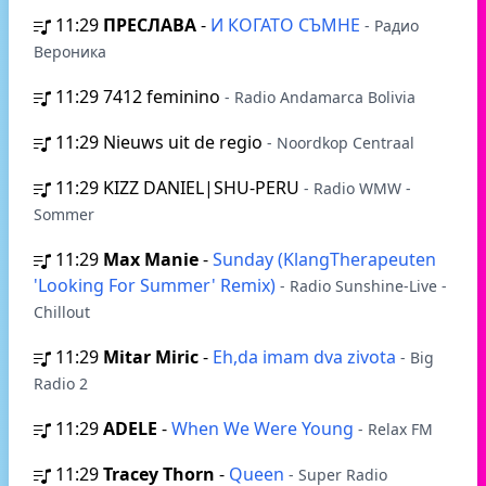
11:29
ПРЕСЛАВА
-
И КОГАТО СЪМНЕ
- Радио
Вероника
11:29
7412 feminino
- Radio Andamarca Bolivia
11:29
Nieuws uit de regio
- Noordkop Centraal
11:29
KIZZ DANIEL|SHU-PERU
- Radio WMW -
Sommer
11:29
Max Manie
-
Sunday (KlangTherapeuten
'Looking For Summer' Remix)
- Radio Sunshine-Live -
Chillout
11:29
Mitar Miric
-
Eh,da imam dva zivota
- Big
Radio 2
11:29
ADELE
-
When We Were Young
- Relax FM
11:29
Tracey Thorn
-
Queen
- Super Radio