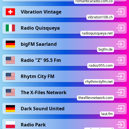
romanticaradio.com.co
Vibration Vintage
vibration108.ch
Radio Quisqueya
radioquisqueya.net
bigFM Saarland
bigfm.de
Radio "Z" 95.5 Fm
radioz955.com
Rhytm City FM
rhythmcityfm.net
The X-Files Network
thexfilesnetwork.com
Dark Sound United
laut.fm
Radio Park