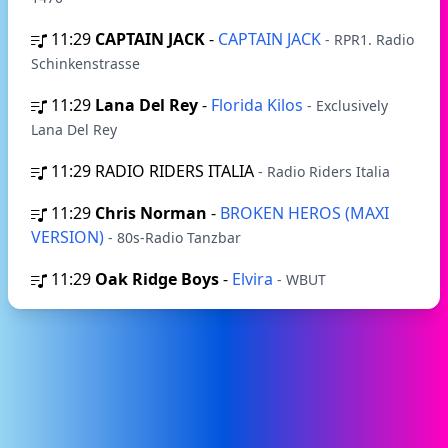
11:29
CAPTAIN JACK
-
CAPTAIN JACK
- RPR1. Radio
Schinkenstrasse
11:29
Lana Del Rey
-
Florida Kilos
- Exclusively
Lana Del Rey
11:29
RADIO RIDERS ITALIA
- Radio Riders Italia
11:29
Chris Norman
-
BROKEN HEROS (MAXI
VERSION)
- 80s-Radio Tanzbar
11:29
Oak Ridge Boys
-
Elvira
- WBUT