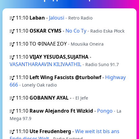
11:10
Laban
-
Jalousi
- Retro Radio
11:10
OSKAR CYMS
-
No Co Ty
- Radio Eska Płock
11:10
ΤΟ ΦΙΝΑΛΕ ΣΟΥ
- Mousika Oneira
11:10
VIJAY YESUDAS,SUJATHA
-
VASANTHARAAVIN KILIVAATHIL
- Radio Suno 91.7
11:10
Left Wing Fascists @turbolwf
-
Highway
666
- Lonely Oak radio
11:10
GOBANNY AYAL
-
- El Jefe
11:10
Rauw Alejandro Ft Wizkid
-
Pongo
- La
Mega 97.9
11:10
Ute Freudenberg
-
Wie weit ist bis ans
Ende dieser Welt
- Radio Eastend