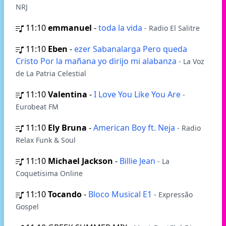
NRJ
11:10
emmanuel
-
toda la vida
- Radio El Salitre
11:10
Eben
-
ezer Sabanalarga Pero queda
Cristo Por la mañana yo dirijo mi alabanza
- La Voz
de La Patria Celestial
11:10
Valentina
-
I Love You Like You Are
-
Eurobeat FM
11:10
Ely Bruna
-
American Boy ft. Neja
- Radio
Relax Funk & Soul
11:10
Michael Jackson
-
Billie Jean
- La
Coquetisima Online
11:10
Tocando
-
Bloco Musical E1
- Expressão
Gospel