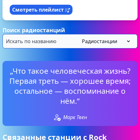
Смотреть плейлист
Поиск радиостанций
„Что такое человеческая жизнь?
Первая треть — хорошее время;
остальное — воспоминание о
нём.“
Марк Твен
Связанные станции с Rock