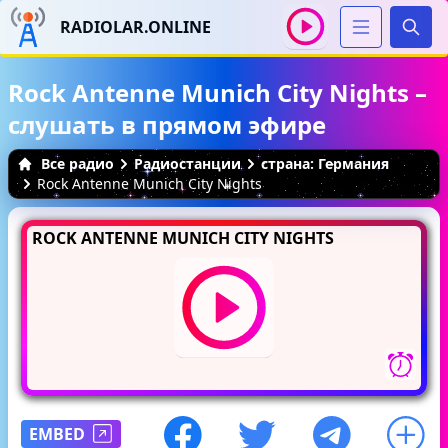
RADIOLAR.ONLINE
Иска
Rock Antenne Munich City Nights –
слушать в прямом эфире
Все радио
Радиостанции
страна: Германия
Rock Antenne Munich City Nights
ROCK ANTENNE MUNICH CITY NIGHTS
EMBED