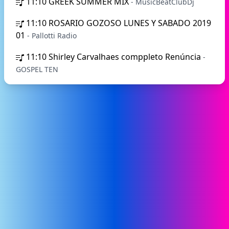
11:10
GREEK SUMMER MIX
- MusicBeatClubDj
11:10
ROSARIO GOZOSO LUNES Y SABADO 2019
01
- Pallotti Radio
11:10
Shirley Carvalhaes comppleto Renúncia
-
GOSPEL TEN