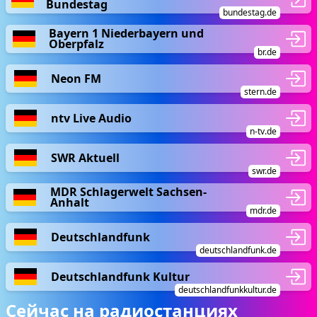
Bundestag
bundestag.de
Bayern 1 Niederbayern und
Oberpfalz
br.de
Neon FM
stern.de
ntv Live Audio
n-tv.de
SWR Aktuell
swr.de
MDR Schlagerwelt Sachsen-
Anhalt
mdr.de
Deutschlandfunk
deutschlandfunk.de
Deutschlandfunk Kultur
deutschlandfunkkultur.de
Сейчас на радиостанциях