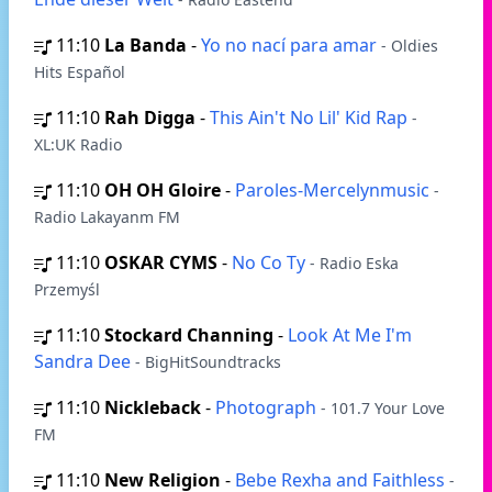
11:10
La Banda
-
Yo no nací para amar
- Oldies
Hits Español
11:10
Rah Digga
-
This Ain't No Lil' Kid Rap
-
XL:UK Radio
11:10
OH OH Gloire
-
Paroles-Mercelynmusic
-
Radio Lakayanm FM
11:10
OSKAR CYMS
-
No Co Ty
- Radio Eska
Przemyśl
11:10
Stockard Channing
-
Look At Me I'm
Sandra Dee
- BigHitSoundtracks
11:10
Nickleback
-
Photograph
- 101.7 Your Love
FM
11:10
New Religion
-
Bebe Rexha and Faithless
-