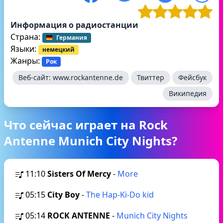
Информация о радиостанции
Страна:
Германия
Языки:
немецкий
Жанры:
Рок
Веб-сайт:
www.rockantenne.de
Твиттер
Фейсбук
Википедия
Что сейчас играет на Rock
Antenne Munich City Nights?
11:10
Sisters Of Mercy
-
More
05:15
City Boy
-
The Hap-Ki-Do kid
05:14
ROCK ANTENNE
-
Munich City Nights